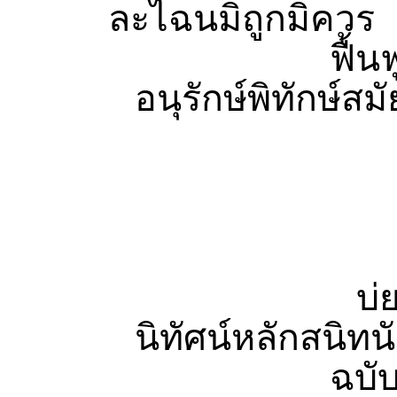
ละไฉนมิถูกมิควร
ฟื้นฟูแ
อนุรักษ์พิทักษ์สม
ภุชงคปยา
บ่ยากเย็
นิทัศน์หลักสนิทนั
ฉบับแบบ