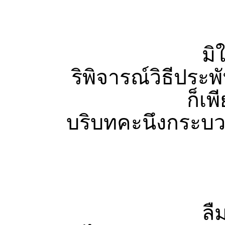
วังสัฏฐฉ
มิใช่จ
ริพิจารณ์วิธีประพั
ก็เพียง
บริบทคะนึงกระบ
อินทวงศ์ฉ
ลืมเลือ