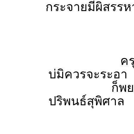
กระจายมีผิสรร
โตฏกฉัน
ครุหรือ
บ่มิควรจะระอา
ก็พยาง
ปริพนธ์สุพิศาล
กมลฉัน