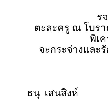
รจนาข
ตะละครู ณ โบร
พิเคราะห์
จะกระจ่างและรักฉ
ธนุ เสนสิงห์