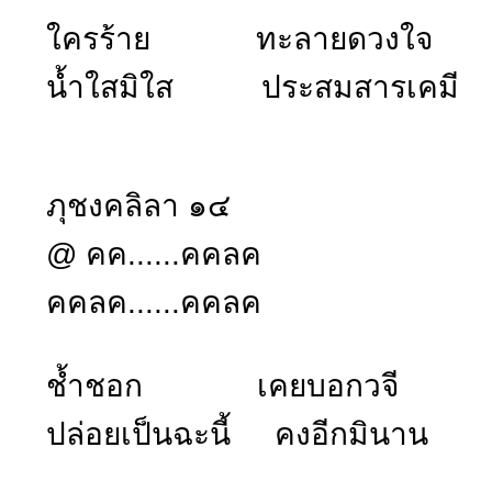
ใครร้าย ทะลายดวงใจ
น้ำใสมิใส ประสมสารเคมี
ภุชงคลิลา ๑๔
@ คค......คคลค
คคลค......คคลค
ช้ำชอก เคยบอกวจี
ปล่อยเป็นฉะนี้ คงอีกมินาน