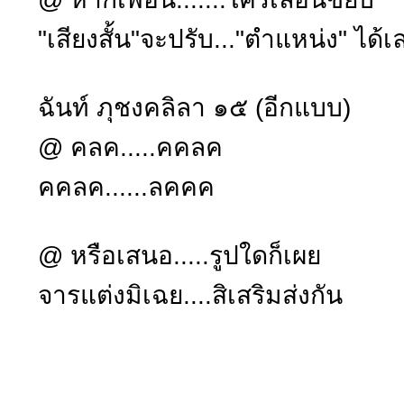
"เสียงสั้น"จะปรับ..."ตำแหน่ง" ได้เ
ฉันท์ ภุชงคลิลา ๑๕ (อีกแบบ)
@ คลค.....คคลค
คคลค......ลคคค
@ หรือเสนอ.....รูปใดก็เผย
จารแต่งมิเฉย....สิเสริมส่งกัน