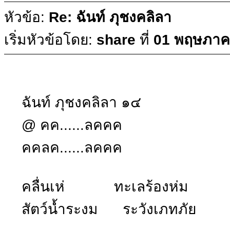
หัวข้อ:
Re: ฉันท์ ภุชงคลิลา
เริ่มหัวข้อโดย:
share
ที่
01 พฤษภาคม
ฉันท์ ภุชงคลิลา ๑๔
@ คค......ลคคค
คคลค......ลคคค
คลื่นเห่ ทะเลร้องห่ม
สัตว์น้ำระงม ระวังเภทภัย