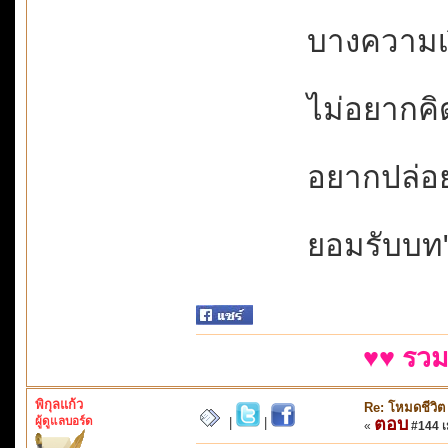
บางความเง
ไม่อยากคิดท
อยากปล่อย
ยอมรับบท"รั
♥♥ รวม
พิกุลแก้ว
Re: โหมดชีวิต
ผู้ดูแลบอร์ด
ตอบ
|
|
«
#144 เม