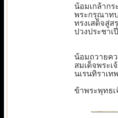
น้อมเกล้ากระห
พระกรุณาทบทวี
ทรงเสด็จสู่สร
ปวงประชาเปี่
น้อมถวายคว
สมเด็จพระเจ้
นเรนทิราเทพ
ข้าพระพุทธเ