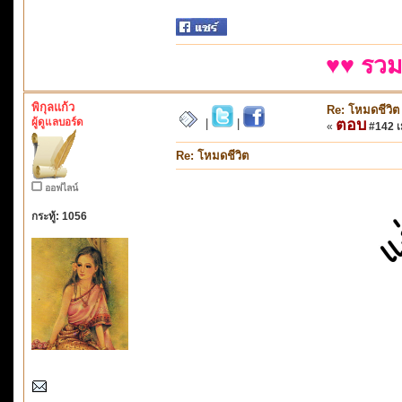
♥♥ รวม
พิกุลแก้ว
Re: โหมดชีวิต
ผู้ดูแลบอร์ด
ตอบ
|
|
«
#142 เม
Re: โหมดชีวิต
ออฟไลน์
กระทู้: 1056