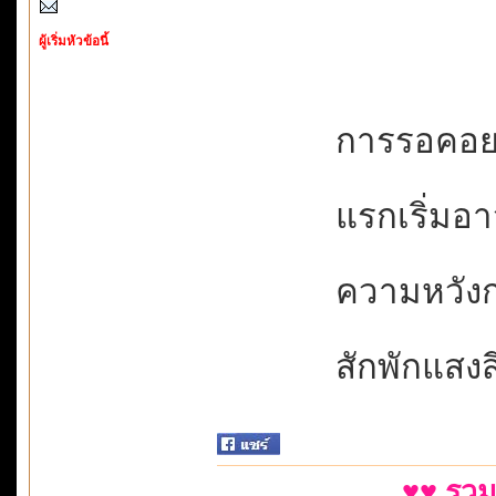
ผู้เริ่มหัวข้อนี้
การรอคอยบ่
แรกเริ่มอาจ
ความหวังก่
สักพักแสงสีร
♥♥ รวม