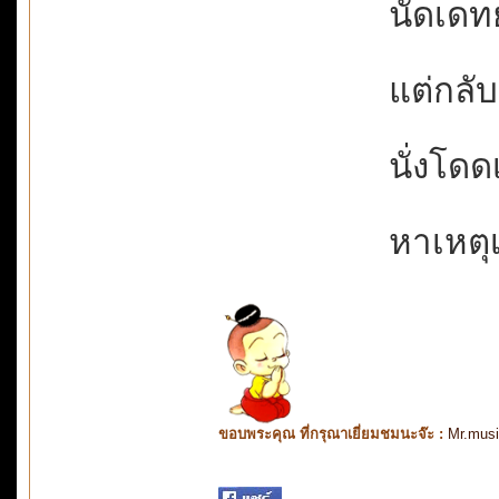
นัดเดทย
แต่กลั
นั่งโดด
หาเหตุเ
ขอบพระคุณ ที่กรุณาเยี่ยมชมนะจ๊ะ :
Mr.mus