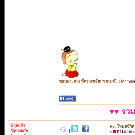
ขอบพระคุณ ที่กรุณาเยี่ยมชมนะจ๊ะ :
Mr.mus
♥♥ รวม
พิกุลแก้ว
Re: โหมดชีวิต
ผู้ดูแลบอร์ด
ตอบ
|
|
«
#138 เม