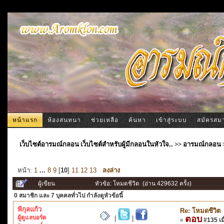
หน้าแรก
ห้องสนทนา
ช่วยเหลือ
ค้นหา
เข้าสู่ระบบ
สมัครสม
เว็บไซต์อารมณ์กลอน เว็บไซต์สำหรับผู้มีกลอนในหัวใจ..
>>
อารมณ์กลอน
หน้า:
1
...
8
9
[
10
]
11
12
13
ลงล่าง
ผู้เขียน
หัวข้อ: โหมดชีวิต (อ่าน 429632 ครั้ง)
0 สมาชิก
และ 7 บุคคลทั่วไป กำลังดูหัวข้อนี้
พิกุลแก้ว
Re: โหมดชีวิต
ผู้ดูแลบอร์ด
ตอบ
|
|
«
#135 เมื