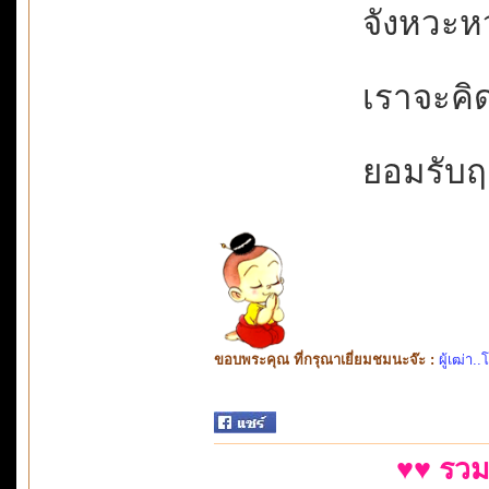
จังหวะหว
เราจะคิด
ยอมรับฤา
ขอบพระคุณ ที่กรุณาเยี่ยมชมนะจ๊ะ :
ผู้เฒ่า..
♥♥ รวม