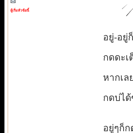
ผู้เริ่มหัวข้อนี้
อยู่-อยู่
กดดะเต็
หากเลย
กดบ่ได้ซ
อยู่ๆก็