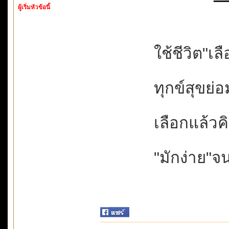
ผู้เริ่มหัวข้อนี้
ใช้ชีวิต"เลื
ทุกข์สุขย่อม
เลือกแล้วค
"มักง่าย"จน