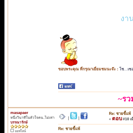
งาน
ขอบพระคุณ ที่กรุณาเยี่ยมชมนะจ๊ะ :
โซ...เซ
~รว
masapaer
Re: ชายขี้แพ้
หนึ่งวินาทีในหัวใจคน..ไม่เท่า
ตอบ
|
|
«
#10 เมื
บรรณารักษ์
Re: ชายขี้แพ้
ออฟไลน์