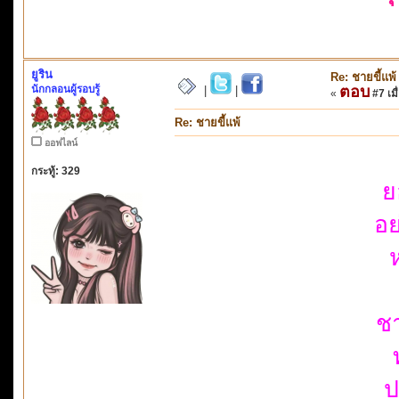
ยูริน
Re: ชายขี้แพ้
นักกลอนผู้รอบรู้
ตอบ
|
|
«
#7 เมื
Re: ชายขี้แพ้
ออฟไลน์
กระทู้: 329
ย
อย
ชา
ป