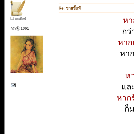
Re: ชายขี้แพ้
หาก
ออฟไลน์
กระทู้: 1061
กว่
หากแ
หาก
หา
และ
หากร
ก็