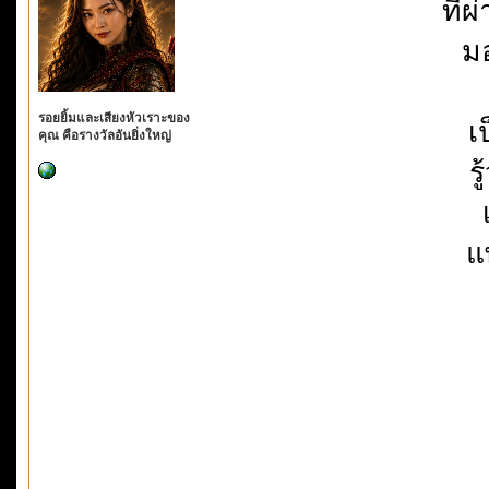
ที่
มอ
รอยยิ้มและเสียงหัวเราะของ
เ
คุณ คือรางวัลอันยิ่งใหญ่
ร
แ