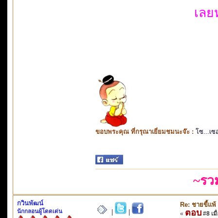
เลย
ขอบพระคุณ ที่กรุณาเยี่ยมชมนะจ๊ะ :
โซ...เซ
~รว
กวินพัฒน์
Re: ชายขี้แพ้
นักกลอนผู้โดดเด่น
ตอบ
|
|
«
#8 เมื่