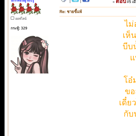
นักกลอนผู้รอบรู้
ตอบ
|
|
«
#5 เมื
Re: ชายขี้แพ้
ออฟไลน์
ไม่
กระทู้: 329
เห็
บีบ
แ
โอ
ขอ
เดี๋
กับ