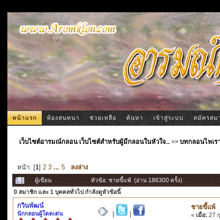
หน้าแรก
ห้องสนทนา
ช่วยเหลือ
ค้นหา
เข้าสู่ระบบ
สมัครสม
เว็บไซต์อารมณ์กลอน เว็บไซต์สำหรับผู้มีกลอนในหัวใจ..
>>
บทกลอนไพเร
หน้า: [
1
]
2
3
...
5
ลงล่าง
ผู้เขียน
หัวข้อ: ชายขี้แพ้ (อ่าน 186300 ครั้ง)
0 สมาชิก
และ 1 บุคคลทั่วไป กำลังดูหัวข้อนี้
กวินพัฒน์
ชายขี้แพ้
นักกลอนผู้โดดเด่น
|
|
«
เมื่อ:
27 ก