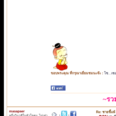
ขอบพระคุณ ที่กรุณาเยี่ยมชมนะจ๊ะ :
โซ...เซ
~รว
masapaer
Re: ชายขี้แพ้
หนึ่งวินาทีในหัวใจคน..ไม่เท่า
|
|