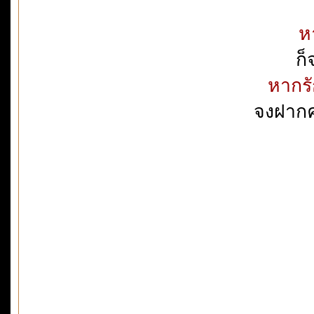
ห
ก
หากรั
จงฝากคม