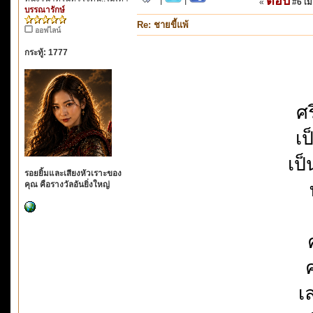
ตอบ
«
#6 เมื
บรรณารักษ์
Re: ชายขี้แพ้
ออฟไลน์
กระทู้: 1777
ศ
เป
เป
รอยยิ้มและเสียงหัวเราะของ
คุณ คือรางวัลอันยิ่งใหญ่
เ