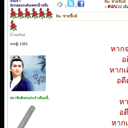
จั่นเจา
Re: ชายขี้แพ้
นักกลอนระดับเพชรน้ำหนึ่ง
ตอบ
|
|
«
#2 เมื่
Re: ชายขี้แพ้
ออฟไลน์
กระทู้: 1351
หากจ
อ
หากเค
อดี
สมาชิกดีเด่นประจำเดือนนี้..
หา
อด
หากเ