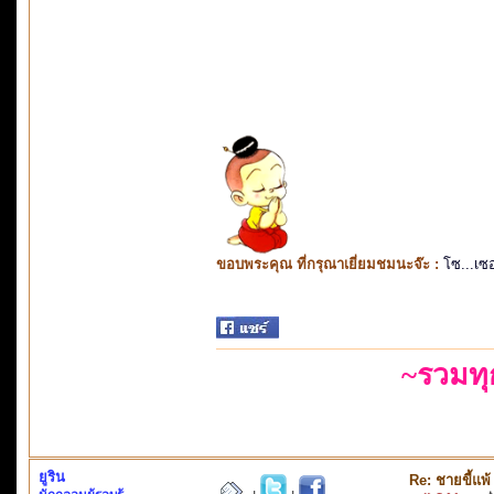
ขอบพระคุณ ที่กรุณาเยี่ยมชมนะจ๊ะ :
โซ...เซ
~รวมท
ยูริน
Re: ชายขี้แพ้