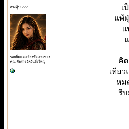
เป
กระทู้: 1777
แพ้ฝ
แ
แ
รอยยิ้มและเสียงหัวเราะของ
คิด
คุณ คือรางวัลอันยิ่งใหญ่
เทียว
หมด
รี