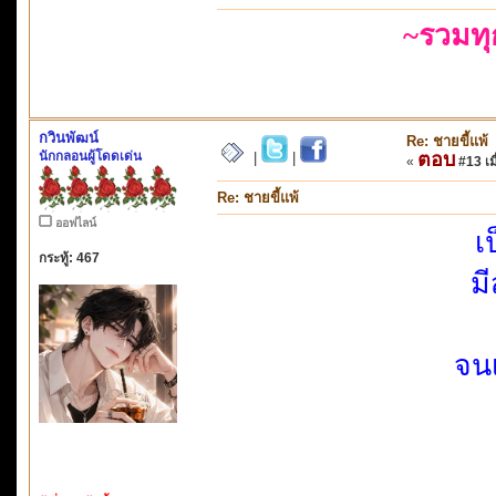
~รวมท
กวินพัฒน์
Re: ชายขี้แพ้
นักกลอนผู้โดดเด่น
ตอบ
|
|
«
#13 เมื
Re: ชายขี้แพ้
ออฟไลน์
เ
กระทู้: 467
ม
จน