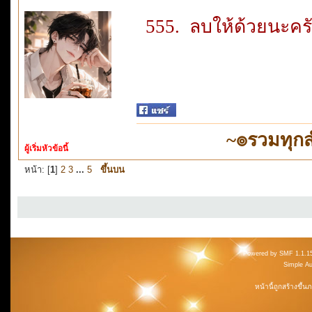
555. ลบให้ด้วยนะคร
~๏รวมทุก
ผู้เริ่มหัวข้อนี้
หน้า: [
1
]
2
3
...
5
ขึ้นบน
Powered by SMF 1.1.1
Simple A
หน้านี้ถูกสร้างขึ้