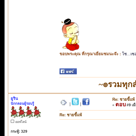
ขอบพระคุณ ที่กรุณาเยี่ยมชมนะจ๊ะ :
โซ...เซ
~๏รวมทุก
ยูริน
Re: ชายขี้แพ้
นักกลอนผู้รอบรู้
ตอบ
|
|
«
#9 เมื่
Re: ชายขี้แพ้
ออฟไลน์
กระทู้: 329