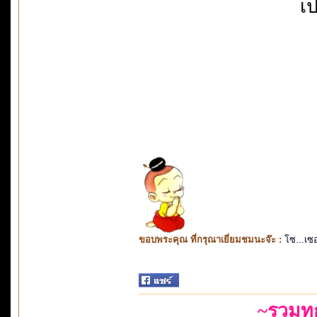
เป
ขอบพระคุณ ที่กรุณาเยี่ยมชมนะจ๊ะ :
โซ...เซ
~รวมท