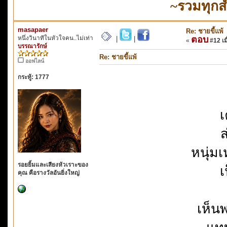
~รวมทุกส
masapaer
Re: ชายขี้แพ้
หนึ่งวินาทีในหัวใจคน..ไม่เท่า
ตอบ
|
|
«
#12 เมื
บรรณารักษ์
Re: ชายขี้แพ้
ออฟไลน์
กระทู้: 1777
เ
ส
หนุ่ม
รอยยิ้มและเสียงหัวเราะของ
เ
คุณ คือรางวัลอันยิ่งใหญ่
เห็น