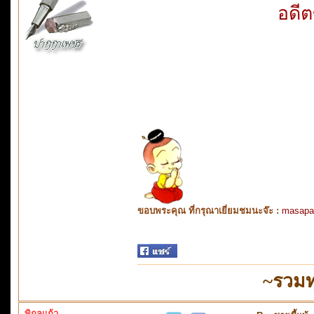
อดีตข
ขอบพระคุณ ที่กรุณาเยี่ยมชมนะจ๊ะ :
masapa
~รวมท
พิกุลแก้ว