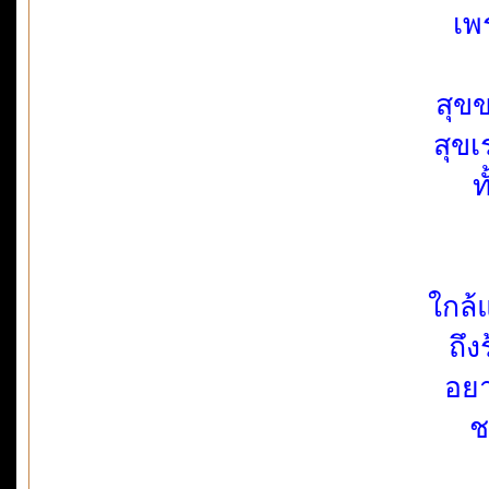
เพ
สุขข
สุขเ
ท
ใกล้
ถึง
อยา
ช