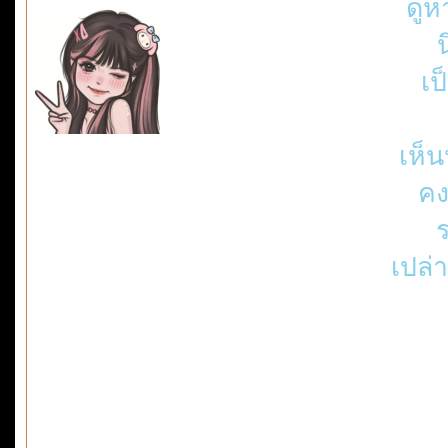
ดูห
เป
เห็
คง
ร
เปล่