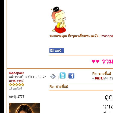
ขอบพระคุณ ที่กรุณาเยี่ยมชมนะจ๊ะ :
masapa
♥♥ รวม
masapaer
Re: ชายขี้แพ้
หนึ่งวินาทีในหัวใจคน..ไม่เท่า
ตอบ
|
|
«
#4 เมื่
บรรณารักษ์
Re: ชายขี้แพ้
ออฟไลน์
ถู
กระทู้: 1777
วาง