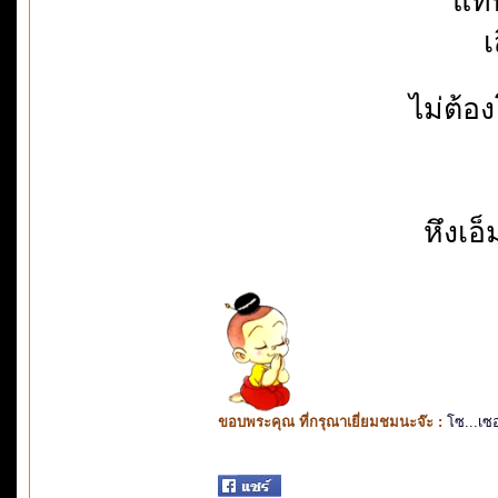
แทบ
เ
ไม่ต้อ
หึงเอ
ขอบพระคุณ ที่กรุณาเยี่ยมชมนะจ๊ะ :
โซ...เซ