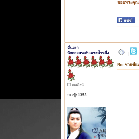
ขอบพระคุณ ท
จั่นเจา
นักกลอนระดับเพชรน้ำหนึ่ง
|
Re: ชายขี้แพ
ออฟไลน์
กระทู้: 1353