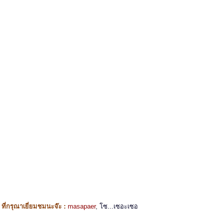
ี่กรุณาเยี่ยมชมนะจ๊ะ :
masapaer
,
โซ...เซอะเซอ