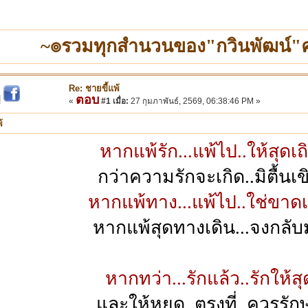
~๏รวมทุกสำนวนของ"กวินพัฒน์
Re: ชายขี้แพ้
ตอบ
|
«
#1 เมื่อ:
27 กุมภาพันธ์, 2569, 06:38:46 PM »
้
หากแพ้รัก...แพ้ไป..ให้สุดเถ
กว่าความรักจะเกิด..มิตื้นเข
หากแพ้ทาง...แพ้ไป..ใช่ขาดเ
หากแพ้สุดทางเดิน...จงกลั
หากทว่า...รักแล้ว..รักให้สุ
และให้หยุด..ตรงที่..ควรรัก