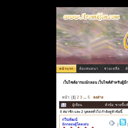
หน้าแรก
ห้องสนทนา
ช่วยเหลือ
ค
เว็บไซต์อารมณ์กลอน เว็บไซต์สำหรับผู้ม
หน้า: [
1
]
2
3
...
5
ลงล่าง
ผู้เขียน
หัวข้อ: ชายขี้แพ
0 สมาชิก
และ 2 บุคคลทั่วไป กำลังดูหัวข้อนี้
กวินพัฒน์
นักกลอนผู้โดดเด่น
|