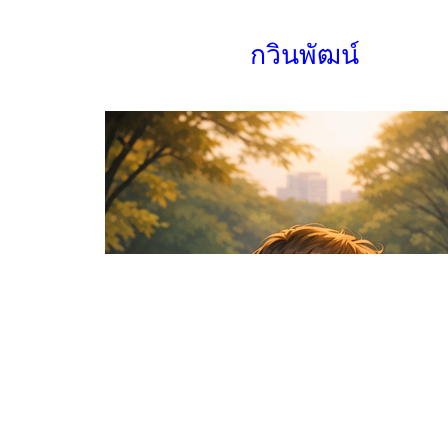
กวินพัฒน์