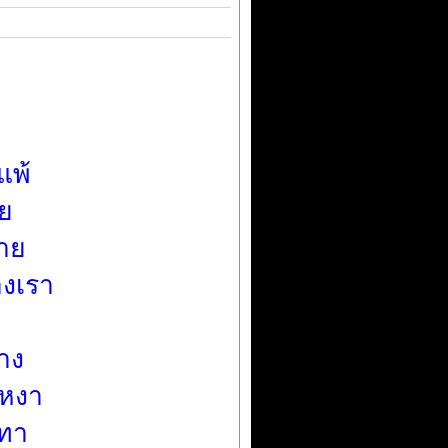
แพ้
ย
ดาย
างเรา
าง
เหงา
เทา