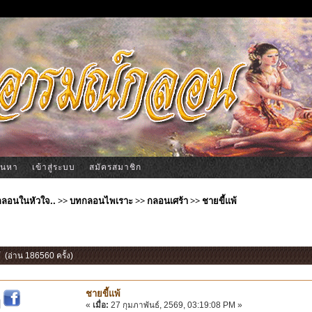
้นหา
เข้าสู่ระบบ
สมัครสมาชิก
ีกลอนในหัวใจ..
>>
บทกลอนไพเราะ
>>
กลอนเศร้า
>>
ชายขี้แพ้
้ (อ่าน 186560 ครั้ง)
ชายขี้แพ้
|
«
เมื่อ:
27 กุมภาพันธ์, 2569, 03:19:08 PM »