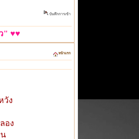
บันทึกการเข้า
ว" ♥♥
หน้าแรก
วัง
ง
จลอง
ืน