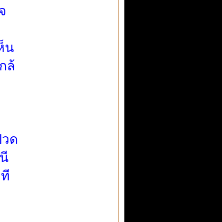
ใจ
ห็น
กล้
ปวด
นี
ที