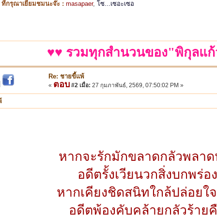
ี่กรุณาเยี่ยมชมนะจ๊ะ :
masapaer
,
โซ...เซอะเซอ
♥♥ รวมทุกสำนวนของ"พิกุลแก้
Re: ชายขี้แพ้
ตอบ
|
«
#2 เมื่อ:
27 กุมภาพันธ์, 2569, 07:50:02 PM »
้
หากจะรักมักขลาดกลัวพลาดห
อดีตรั้งเวียนวกสิ่งบกพร่อ
หากเคียงชิดสนิทใกล้ปล่อยใ
อดีตพ้องคับคล้ายกลัวร้ายค