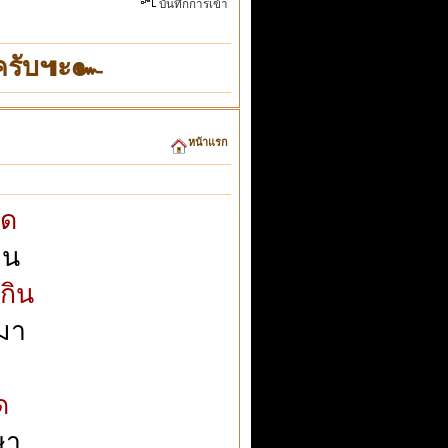
บันทึกการเข้า
"ครับ๚ะ๛
หน้าแรก
ิด
ิน
กิน
บมา
ด
ษา