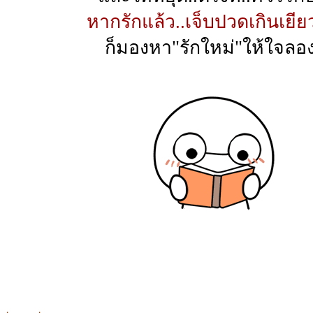
หากรักแล้ว..เจ็บปวดเกินเยี
ก็มองหา"รักใหม่"ให้ใจลอง