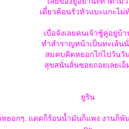
เสี่ยของยูอย่านะทำตามัว
เดี๋ยวค้อนรัวหัวแบะแกะไม่ท
เบื่อจังเลยคนเจ้าชู้คู่อยู่บ้า
ทำสำราญหน้าเป็นทะเล้นนั
สมคบคิดหยอกไก่ไปวันวั
สุขสนั่นลั่นซอยถอยเลยเอ็
ยูริน
้ก็หยอกๆ. แดดก็ร้อนน้ำมันก็แพง งานก็พ
คะ