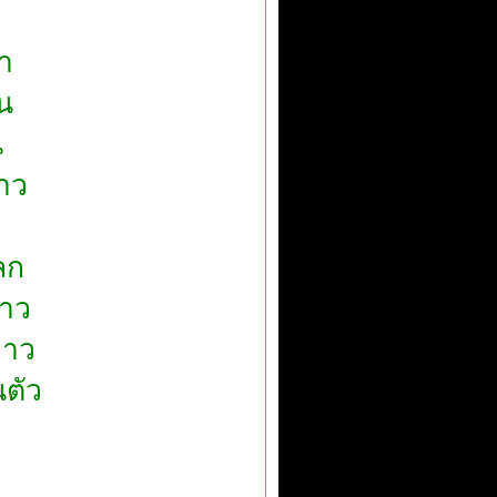
๊า
ิน
น
ราว
ลก
สาว
ยาว
ตัว