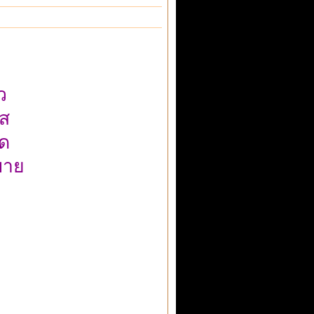
ว
แส
ด
บาย