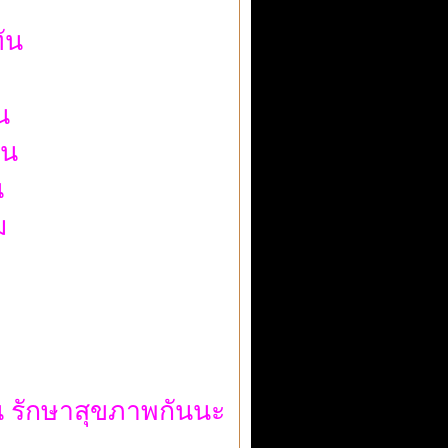
ัน
น
่น
น
ม
ัน รักษาสุขภาพกันนะ