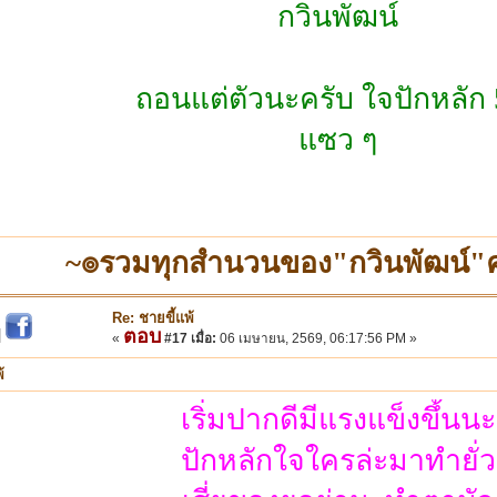
กวินพัฒน์
ถอนแต่ตัวนะครับ ใจปักหลัก
แซว ๆ
~๏รวมทุกสำนวนของ"กวินพัฒน์
Re: ชายขี้แพ้
ตอบ
|
«
#17 เมื่อ:
06 เมษายน, 2569, 06:17:56 PM »
้
เริ่มปากดีมีแรงแข็งขึ้นนะ
ปักหลักใจใครล่ะมาทำยั่ว