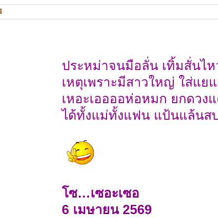
้
ประหม่าจนมือลั่น เทิ้มสั่นไห
เหตุเพราะมีสาวใหญ่ ใส่แย
เหอะเออออห่อหมก ยกดวงแ
ได้ทั้งแม่ทั้งแฟน แป้นแล้นส
โซ…เซอะเซอ
6 เมษายน 2569