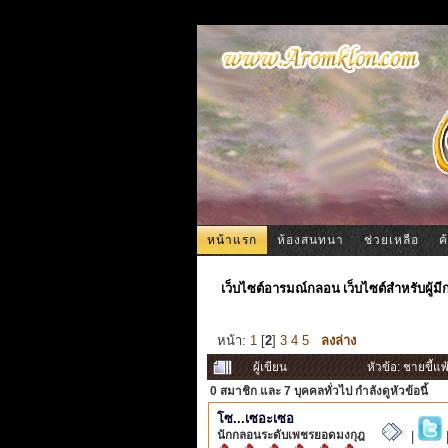
หน้าแรก
ห้องสนทนา
ช่วยเหลือ
ค
เว็บไซต์อารมณ์กลอน เว็บไซต์สำหรับผู้ม
หน้า:
1
[
2
]
3
4
5
ลงล่าง
ผู้เขียน
หัวข้อ: ชายขี้แพ
0 สมาชิก
และ 7 บุคคลทั่วไป กำลังดูหัวข้อนี้
โซ...เซอะเซอ
นักกลอนระดับเพชรยอดมงกุฎ
|