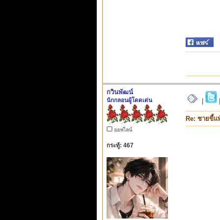
กวินพัฒน์
นักกลอนผู้โดดเด่น
|
Re: ชายขี้แพ
ออฟไลน์
กระทู้: 467