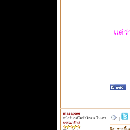
แต่ว่
masapaer
หนึ่งวินาทีในหัวใจคน..ไม่เท่า
|
บรรณารักษ์
Re: ชายขี้แพ