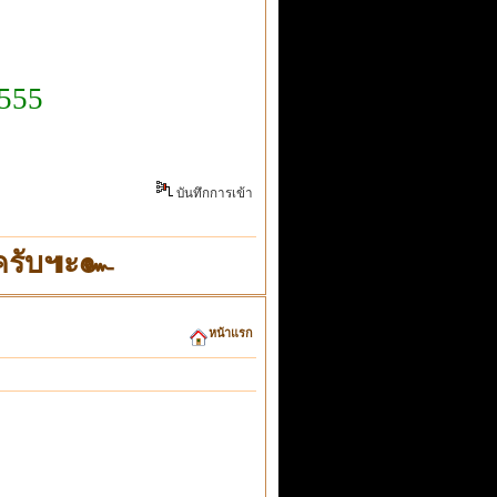
 555
บันทึกการเข้า
"ครับ๚ะ๛
หน้าแรก