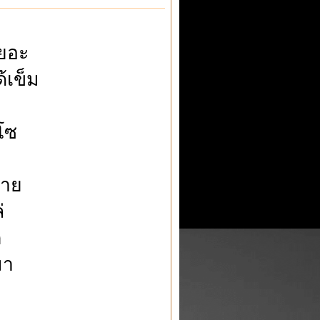
ยอะ
้เข็ม
โซ
หาย
่
ต
มา