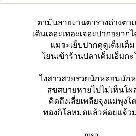
ตามันลายงานตารางถ่างตาเ
เดินเลอะเทอะเจอะปากอยากได
แม่จะเย็บปากคู่ดูเต็มเต็ม
โยนเข้าร้านปลาเค็มเอ็มกะ
ไงสาวสวยรวยนักหล่อนมัก
สุขสบายหายไปไม่เห็นโผล
คิดถึงเสี่ยเพลียจุงแม่พุงโ
ทองกิโลหมดแล้วค่อยแจ้ว
msp.