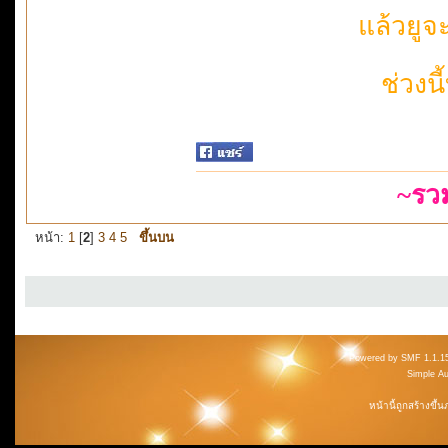
แล้วยูจ
ช่วงน
~รว
หน้า:
1
[
2
]
3
4
5
ขึ้นบน
Powered by SMF 1.1.1
Simple A
หน้านี้ถูกสร้างขึ