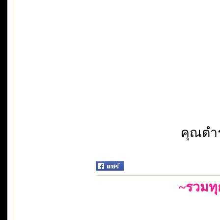
คุณตำร
~รวมท