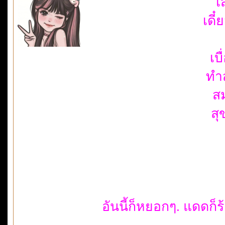
เ
เดี
เบื
ทำ
ส
สุ
อันนี้ก็หยอกๆ. แดดก็