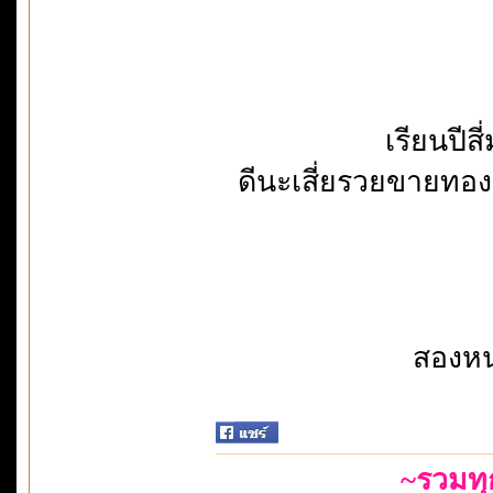
เรียนปีส
ดีนะเสี่ยรวยขายทองห
สองหน
~รวมท