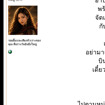
อาบ
พร
จัด
กั
รอยยิ้มและเสียงหัวเราะของ
คุณ คือรางวัลอันยิ่งใหญ่
อย่ามา
บิ
เดี๋
ไปตามหน่