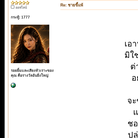
Re: ชายขี้แพ้
ออฟไลน์
กระทู้: 1777
เอา
มิใ
ต่
รอยยิ้มและเสียงหัวเราะของ
คุณ คือรางวัลอันยิ่งใหญ่
อ
จะ
แ
ชอ
ปล