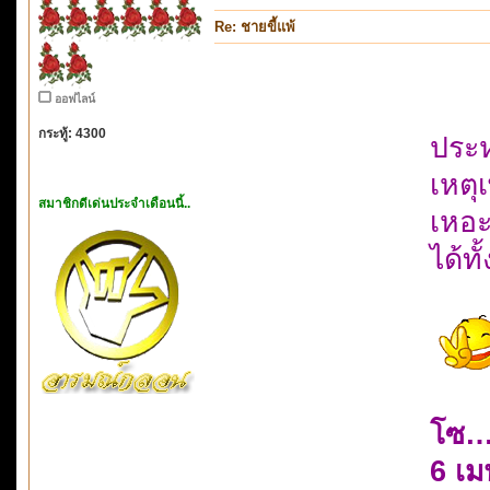
Re: ชายขี้แพ้
ออฟไลน์
กระทู้: 4300
ประห
เหตุ
สมาชิกดีเด่นประจำเดือนนี้..
เหอ
ได้ท
โซ…
6 เ