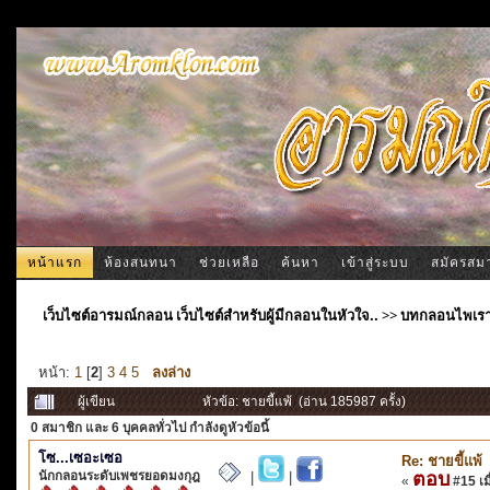
หน้าแรก
ห้องสนทนา
ช่วยเหลือ
ค้นหา
เข้าสู่ระบบ
สมัครสม
เว็บไซต์อารมณ์กลอน เว็บไซต์สำหรับผู้มีกลอนในหัวใจ..
>>
บทกลอนไพเร
หน้า:
1
[
2
]
3
4
5
ลงล่าง
ผู้เขียน
หัวข้อ: ชายขี้แพ้ (อ่าน 185987 ครั้ง)
0 สมาชิก
และ 6 บุคคลทั่วไป กำลังดูหัวข้อนี้
โซ...เซอะเซอ
Re: ชายขี้แพ้
นักกลอนระดับเพชรยอดมงกุฎ
ตอบ
|
|
«
#15 เมื