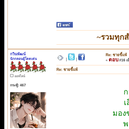
~รวมทุกส
กวินพัฒน์
Re: ชายขี้แพ้
นักกลอนผู้โดดเด่น
ตอบ
|
|
«
#16 เมื
Re: ชายขี้แพ้
ออฟไลน์
กระทู้: 467
ก
เ
มองข
พ