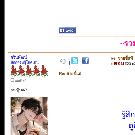
~รว
กวินพัฒน์
Re: ชายขี้แพ้
นักกลอนผู้โดดเด่น
ตอบ
|
|
«
#23 เมื
Re: ชายขี้แพ้
ออฟไลน์
กระทู้: 467
รู้
ด