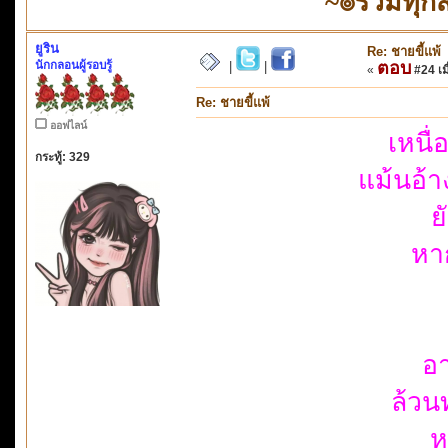
~๏รวมทุก
ยูริน
Re: ชายขี้แพ้
นักกลอนผู้รอบรู้
ตอบ
|
|
«
#24 เมื
Re: ชายขี้แพ้
ออฟไลน์
เหนื่
กระทู้: 329
แม้นอ้า
ย
หา
อา
ล้วน
ห