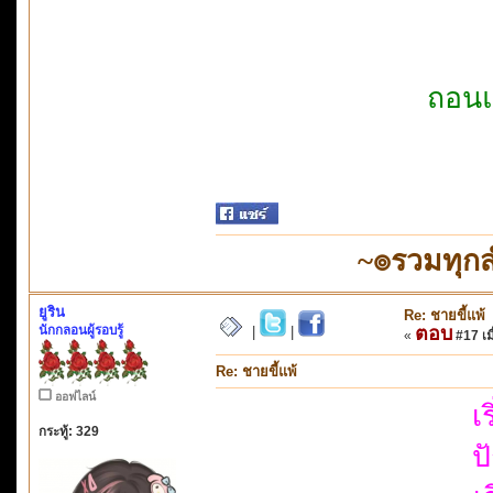
ถอนแ
~๏รวมทุก
ยูริน
Re: ชายขี้แพ้
นักกลอนผู้รอบรู้
ตอบ
|
|
«
#17 เมื
Re: ชายขี้แพ้
ออฟไลน์
เ
กระทู้: 329
ป