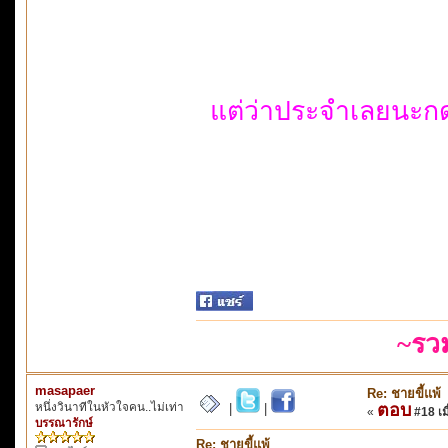
แต่ว่าประจำเลยนะกดมั่
~รว
masapaer
Re: ชายขี้แพ้
หนึ่งวินาทีในหัวใจคน..ไม่เท่า
ตอบ
|
|
«
#18 เมื
บรรณารักษ์
Re: ชายขี้แพ้