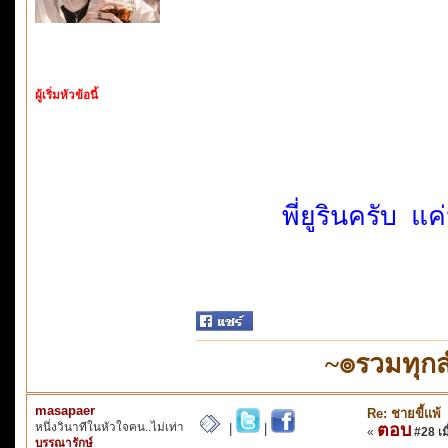
ผู้เริ่มหัวข้อนี้
พี่ยูรินครับ แค
~๏รวมทุก
masapaer
Re: ชายขี้แพ้
หนึ่งวินาทีในหัวใจคน..ไม่เท่า
ตอบ
|
|
«
#28 เมื
บรรณารักษ์