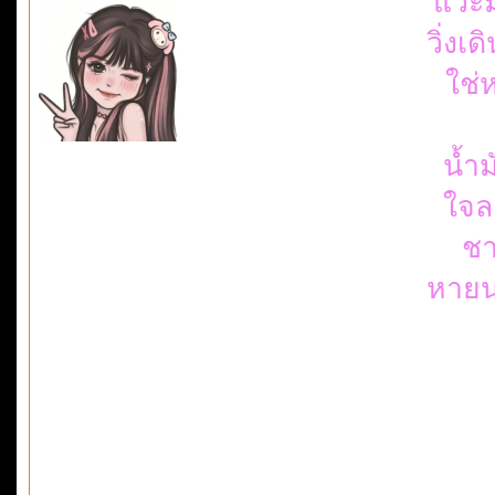
แวะม
วิ่งเ
ใช่ห
น้ำ
ใจละ
ชา
หายน