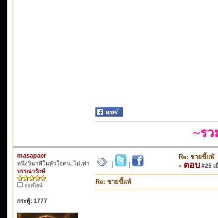
~รว
masapaer
Re: ชายขี้แพ้
หนึ่งวินาทีในหัวใจคน..ไม่เท่า
ตอบ
|
|
«
#25 เมื
บรรณารักษ์
Re: ชายขี้แพ้
ออฟไลน์
กระทู้: 1777