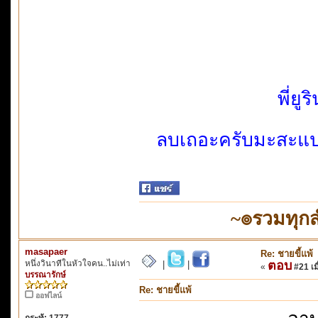
พี่ย
ลบเถอะครับมะสะแป ผ
~๏รวมทุก
masapaer
Re: ชายขี้แพ้
หนึ่งวินาทีในหัวใจคน..ไม่เท่า
ตอบ
|
|
«
#21 เมื
บรรณารักษ์
Re: ชายขี้แพ้
ออฟไลน์
กระทู้: 1777