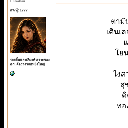
ออฟไลน์
กระทู้: 1777
ตามั
เดินเ
แ
โยน
รอยยิ้มและเสียงหัวเราะของ
คุณ คือรางวัลอันยิ่งใหญ่
ไงส
สุ
คิ
ทอ