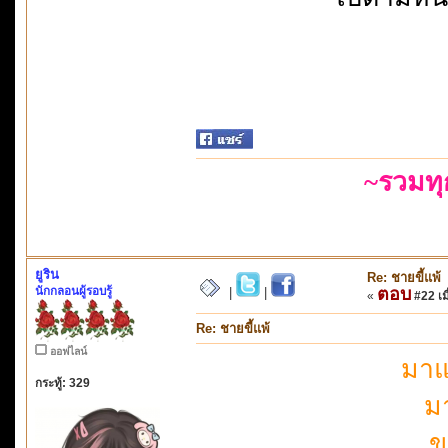
~รวมท
ยูริน
Re: ชายขี้แพ้
นักกลอนผู้รอบรู้
ตอบ
|
|
«
#22 เมื
Re: ชายขี้แพ้
ออฟไลน์
มาแ
กระทู้: 329
ม
ข