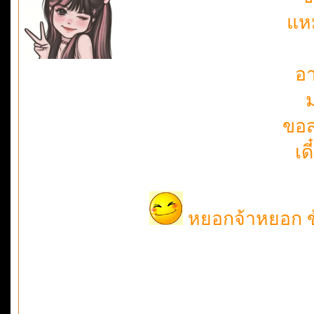
แห
อา
ม
ขอส
เด
หยอกจ้าหยอก ข