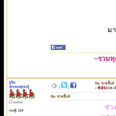
มา
~รวมท
ยูริน
Re: ชายขี้แพ้
นักกลอนผู้รอบรู้
ตอบ
|
|
«
#26 เมื
Re: ชายขี้แพ้
ออฟไลน์
ช่ว
กระทู้: 329