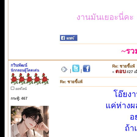
งานมันเยอะนี่ค
~รว
กวินพัฒน์
Re: ชายขี้แพ้
นักกลอนผู้โดดเด่น
ตอบ
|
|
«
#27 เมื
Re: ชายขี้แพ้
ออฟไลน์
โอ๊ยงา
กระทู้: 467
แค่ห่าง
อย
ถ้า