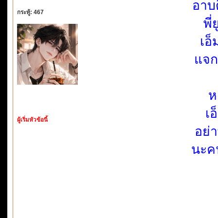
อาบ
กระทู้: 467
พี
เอ็
แจก
ห
เอ
ผู้เริ่มหัวข้อนี้
อย่
นะคน