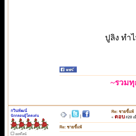
ปูลิง ทํ
~รวมท
กวินพัฒน์
Re: ชายขี้แพ้
นักกลอนผู้โดดเด่น
ตอบ
|
|
«
#20 เมื
Re: ชายขี้แพ้
ออฟไลน์