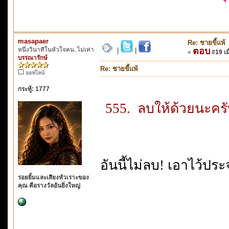
masapaer
Re: ชายขี้แพ้
หนึ่งวินาทีในหัวใจคน..ไม่เท่า
ตอบ
|
|
«
#19 เมื
บรรณารักษ์
Re: ชายขี้แพ้
ออฟไลน์
กระทู้: 1777
555. ลบให้ด้วยนะครั
อันนี้ไม่ลบ! เอาไว้ป
รอยยิ้มและเสียงหัวเราะของ
คุณ คือรางวัลอันยิ่งใหญ่