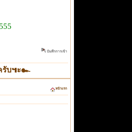
 555
บันทึกการเข้า
"ครับ๚ะ๛
หน้าแรก