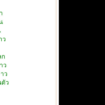
๊า
ิน
น
ราว
ลก
สาว
ยาว
ตัว