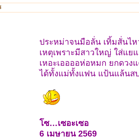
้
ประหม่าจนมือลั่น เทิ้มสั่นไห
เหตุเพราะมีสาวใหญ่ ใส่แย
เหอะเออออห่อหมก ยกดวงแ
ได้ทั้งแม่ทั้งแฟน แป้นแล้นส
โซ…เซอะเซอ
6 เมษายน 2569