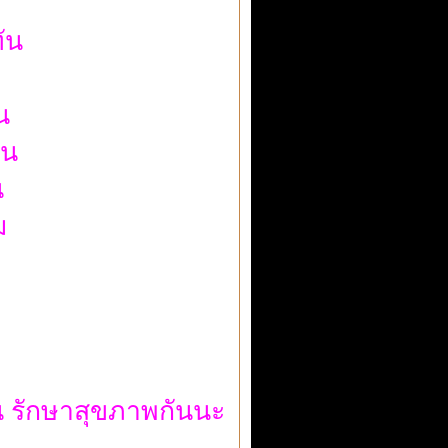
ัน
น
่น
น
ม
ัน รักษาสุขภาพกันนะ