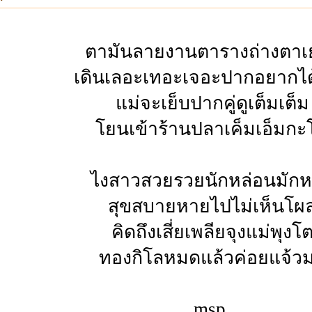
ตามันลายงานตารางถ่างตาเ
เดินเลอะเทอะเจอะปากอยากได
แม่จะเย็บปากคู่ดูเต็มเต็ม
โยนเข้าร้านปลาเค็มเอ็มกะ
ไงสาวสวยรวยนักหล่อนมัก
สุขสบายหายไปไม่เห็นโผล
คิดถึงเสี่ยเพลียจุงแม่พุงโ
ทองกิโลหมดแล้วค่อยแจ้ว
msp.