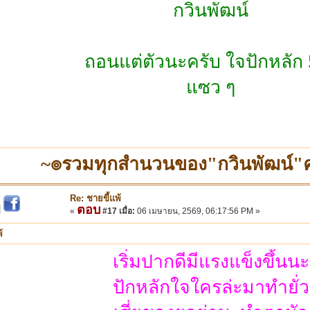
กวินพัฒน์
ถอนแต่ตัวนะครับ ใจปักหลัก
แซว ๆ
~๏รวมทุกสำนวนของ"กวินพัฒน์
Re: ชายขี้แพ้
ตอบ
|
«
#17 เมื่อ:
06 เมษายน, 2569, 06:17:56 PM »
้
เริ่มปากดีมีแรงแข็งขึ้นนะ
ปักหลักใจใครล่ะมาทำยั่ว