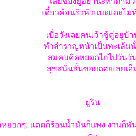
เสี่ยของยูอย่านะทำตามัว
เดี๋ยวค้อนรัวหัวแบะแกะไม่ท
เบื่อจังเลยคนเจ้าชู้คู่อยู่บ้า
ทำสำราญหน้าเป็นทะเล้นนั
สมคบคิดหยอกไก่ไปวันวั
สุขสนั่นลั่นซอยถอยเลยเอ็
ยูริน
้ก็หยอกๆ. แดดก็ร้อนน้ำมันก็แพง งานก็พ
คะ