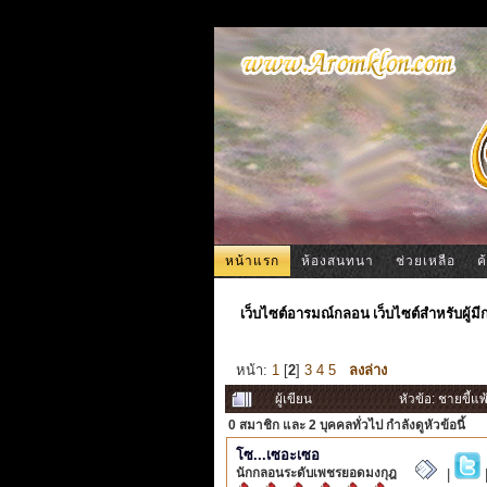
หน้าแรก
ห้องสนทนา
ช่วยเหลือ
ค
เว็บไซต์อารมณ์กลอน เว็บไซต์สำหรับผู้ม
หน้า:
1
[
2
]
3
4
5
ลงล่าง
ผู้เขียน
หัวข้อ: ชายขี้แพ
0 สมาชิก
และ 2 บุคคลทั่วไป กำลังดูหัวข้อนี้
โซ...เซอะเซอ
นักกลอนระดับเพชรยอดมงกุฎ
|