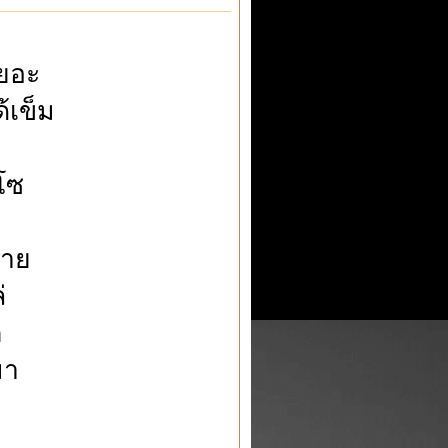
ยอะ
้เข็ม
โซ
หาย
่
ต
มา