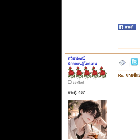
กวินพัฒน์
นักกลอนผู้โดดเด่น
|
Re: ชายขี้แพ
ออฟไลน์
กระทู้: 467