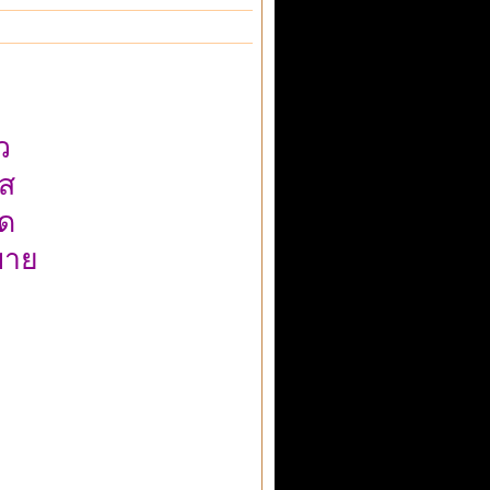
ว
แส
ด
บาย