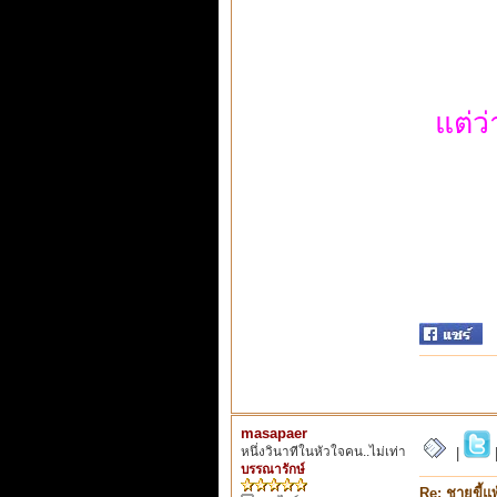
แต่ว่
masapaer
หนึ่งวินาทีในหัวใจคน..ไม่เท่า
|
บรรณารักษ์
Re: ชายขี้แพ