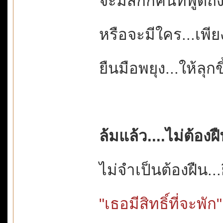
จะมีสักกี่คนที่พูดถึ
หรือจะมีใคร...เพีย
ยืนมือพยุง...ให้ลุกข
ล้มแล้ว....ไม่ต้องฝื
ไม่จำเป็นต้องฝืน..
"เธอมีสิทธิ์ที่จะพัก"