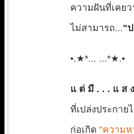
ความฝันที่เคย
ไม่สามารถ...
"ป
•.★*... ...*★.
แ ต่ มี . . . แ ส 
ที่เปล่งประกายไป
ก่อเกิด
"ความหว