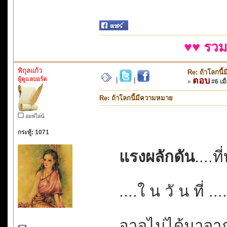
♥♥ รวม
พิกุลแก้ว
Re: ถ้าโลกนี
ผู้ดูแลบอร์ด
ตอบ
|
|
«
#6 เมื่
Re: ถ้าโลกนี้มีความหมาย
ออฟไลน์
กระทู้: 1071
แรงผลักดัน
....ท
....ใ น วั น ที่ ...
อาจไม่ได้มาจ