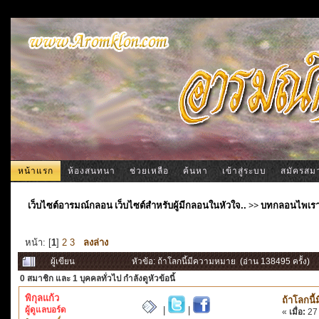
หน้าแรก
ห้องสนทนา
ช่วยเหลือ
ค้นหา
เข้าสู่ระบบ
สมัครสม
เว็บไซต์อารมณ์กลอน เว็บไซต์สำหรับผู้มีกลอนในหัวใจ..
>>
บทกลอนไพเร
หน้า: [
1
]
2
3
ลงล่าง
ผู้เขียน
หัวข้อ: ถ้าโลกนี้มีความหมาย (อ่าน 138495 ครั้ง)
0 สมาชิก
และ 1 บุคคลทั่วไป กำลังดูหัวข้อนี้
พิกุลแก้ว
ถ้าโลกนี
ผู้ดูแลบอร์ด
|
|
«
เมื่อ:
27 