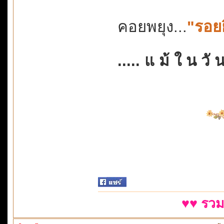
คอยพยุง...
"รอยย
..... แ ม้ ใ น วั น 
♥♥ รวม