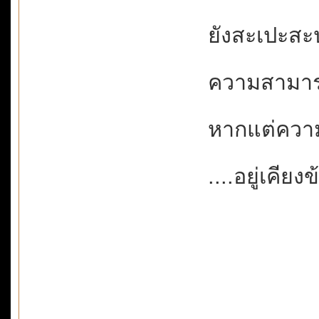
ยังสะเปะสะปะไ
ความสามา
หากแต่คว
....อยู่เคีย