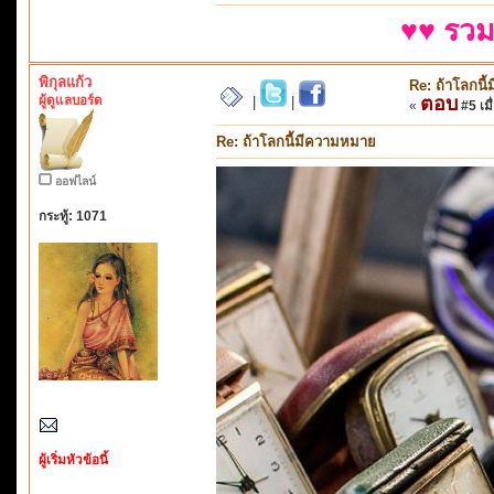
♥♥ รวม
พิกุลแก้ว
Re: ถ้าโลกนี
ผู้ดูแลบอร์ด
ตอบ
|
|
«
#5 เมื
Re: ถ้าโลกนี้มีความหมาย
ออฟไลน์
กระทู้: 1071
ผู้เริ่มหัวข้อนี้