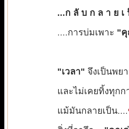
...ก ลั บ ก ล า ย เ 
....การบ่มเพาะ
"ค
"เวลา"
จึงเป็นพยาน
และไม่เคยทิ้งทุกกา
แม้มันกลายเป็น....