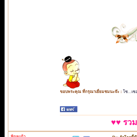
ขอบพระคุณ ที่กรุณาเยี่ยมชมนะจ๊ะ :
โซ...เซ
♥♥ รวม
พิกุลแก้ว