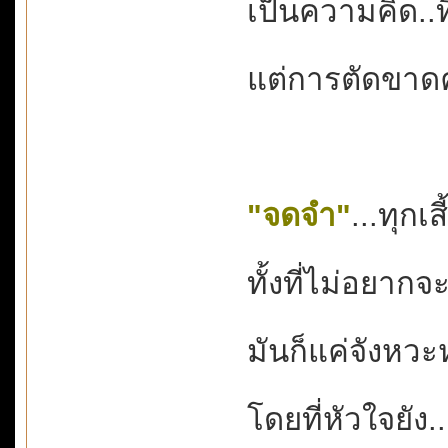
เป็นความคิด..ที
แต่การตัดขาดค
"จดจำ"
...ทุกเส
ทั้งที่ไม่อยาก
มันก็แค่จังหวะหน
โดยที่หัวใจยัง.