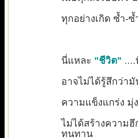
ทุกอย่างเกิด ซ้ำ-ซ้ำ
นี่แหละ
"ชีวิต"
....
อาจไม่ได้รู้สึกว่าม
ความแข็งแกร่ง มุ่งมั
ไม่ได้สร้างความฮึก
ทนทาน