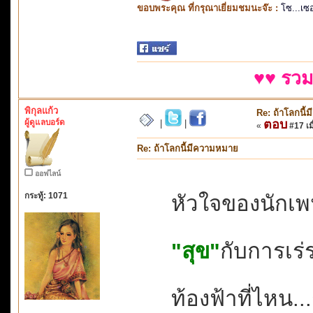
ขอบพระคุณ ที่กรุณาเยี่ยมชมนะจ๊ะ :
โซ...เซ
♥♥ รวม
พิกุลแก้ว
Re: ถ้าโลกนี
ผู้ดูแลบอร์ด
ตอบ
|
|
«
#17 เมื
Re: ถ้าโลกนี้มีความหมาย
ออฟไลน์
กระทู้: 1071
หัวใจของนักเ
"สุข"
กับการเร่
ท้องฟ้าที่ไหน..