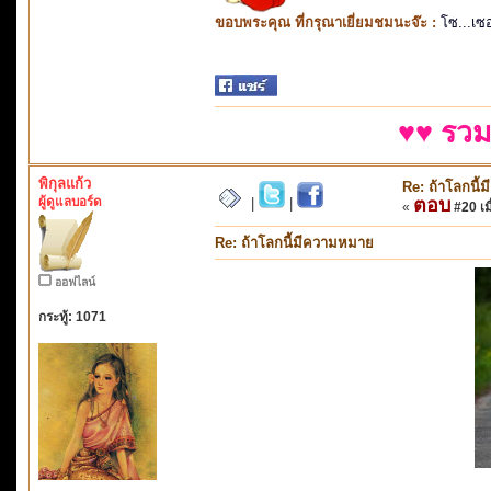
ขอบพระคุณ ที่กรุณาเยี่ยมชมนะจ๊ะ :
โซ...เซ
♥♥ รวม
พิกุลแก้ว
Re: ถ้าโลกนี
ผู้ดูแลบอร์ด
ตอบ
|
|
«
#20 เมื
Re: ถ้าโลกนี้มีความหมาย
ออฟไลน์
กระทู้: 1071