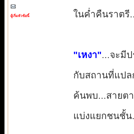
ในค่ำคืนราตรี.
ผู้เริ่มหัวข้อนี้
"เหงา"
...จะมี
กับสถานที่แปล
ค้นพบ...สายตาผ
แบ่งแยกชนชั้น.