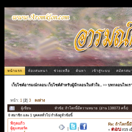
หน้าแรก
ห้องสนทนา
ช่วยเหลือ
ค้นหา
เข้าสู่ระบบ
สมัครสม
เว็บไซต์อารมณ์กลอน เว็บไซต์สำหรับผู้มีกลอนในหัวใจ..
>>
บทกลอนไพเร
หน้า:
1
[
2
]
3
ลงล่าง
ผู้เขียน
หัวข้อ: ถ้าโลกนี้มีความหมาย (อ่าน 138073 ครั้ง)
0 สมาชิก
และ 1 บุคคลทั่วไป กำลังดูหัวข้อนี้
พิกุลแก้ว
Re: ถ้าโลกนี
ผู้ดูแลบอร์ด
ตอบ
|
|
«
#15 เมื