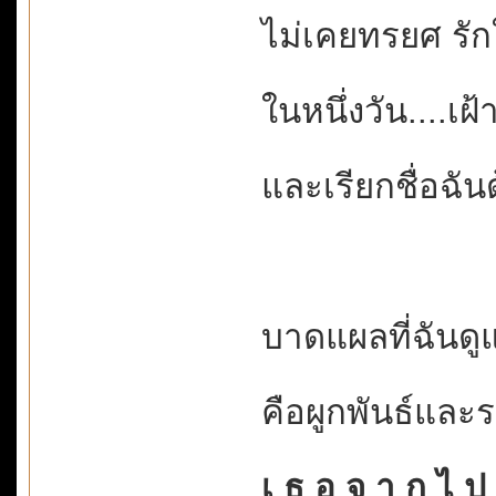
ไม่เคยทรยศ รั
ในหนึ่งวัน....เ
และเรียกชื่อฉัน
บาดแผลที่ฉันดู
คือผูกพันธ์และ
เ ธ อ จ า ก ไ ป ..