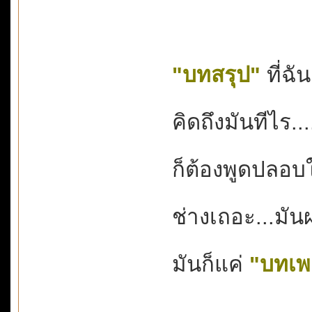
"บทสรุป"
ที่ฉั
คิดถึงมันทีไร...
ก็ต้องพูดปลอบใ
ช่างเถอะ...มัน
มันก็แค่
"บทเพ