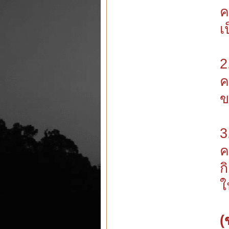
ค
เ
2
ค
ข
3
ค
ก
ใ
(