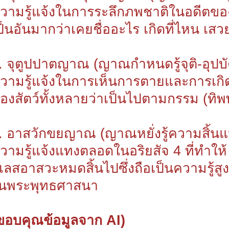
วามรู้แจ้งในการระลึกภพชาติในอดีตขอ
ป็นอันมากว่าเคยชื่ออะไร เกิดที่ไหน เสว
. จุตูปปาตญาณ (ญาณกำหนดรู้จุติ-อุปบัต
วามรู้แจ้งในการเห็นการตายและการเกิ
องสัตว์ทั้งหลายว่าเป็นไปตามกรรม (ทิ
. อาสวักขยญาณ (ญาณหยั่งรู้ความสิ้นแ
วามรู้แจ้งแทงตลอดในอริยสัจ 4 ที่ทำให้
ิเลสอาสวะหมดสิ้นไปซึ่งถือเป็นความรู้สูง
นพระพุทธศาสนา
ขอบคุณข้อมูลจาก AI)