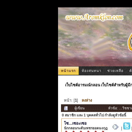
หน้าแรก
ห้องสนทนา
ช่วยเหลือ
ค
เว็บไซต์อารมณ์กลอน เว็บไซต์สำหรับผู้ม
หน้า: [
1
]
ลงล่าง
ผู้เขียน
หัวข้อ: …วิชชา
0 สมาชิก
และ 1 บุคคลทั่วไป กำลังดูหัวข้อนี้
โซ...เซอะเซอ
นักกลอนระดับเพชรยอดมงกุฎ
|