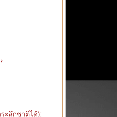
ศษ
ะลึกชาติได้):