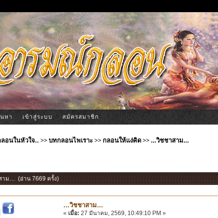
้นหา
เข้าสู่ระบบ
สมัครสมาชิก
ีกลอนในหัวใจ..
>>
บทกลอนไพเราะ
>>
กลอนให้แง่คิด
>>
…วิชชาสาม…
สาม… (อ่าน 7669 ครั้ง)
…วิชชาสาม…
|
«
เมื่อ:
27 มีนาคม, 2569, 10:49:10 PM »