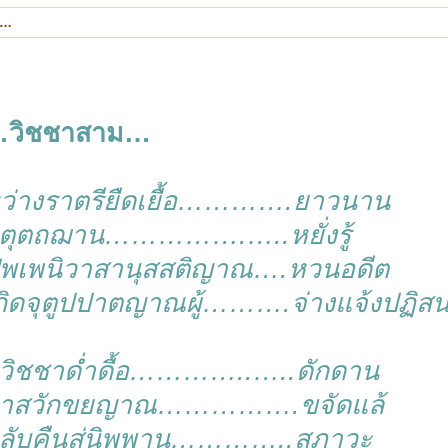
ม…
วิชชาสาม…
ว่างราตรียืดเยื้อ………….ยาวนาน
ตุตถฌาน…………….…..หยั่งรู้
ุพเพนิวาสานุสสติญาณ….หวนอดีต
กิดจุตูปปาตญาณผู้……….จ่างแจ้งปฏิสนธ
วิชชาด่ำดื้อ…………..…..ดักดาน
าสวักขยญาณ…………….ขจัดแล้
ลับคืนสู่นิพพาน…………..สภาวะ