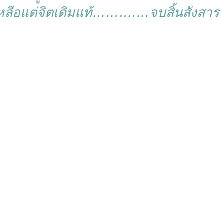
หลือแต่จิตเดิมแท้……….…จบสิ้นสังสาร