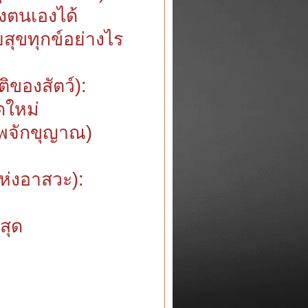
งตนเองได้
ยสุขทุกข์อย่างไร
ิของสัตว์):
ดใหม่
พพจักขุญาณ)
ห่งอาสวะ):
สุด