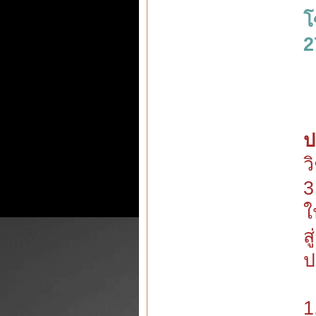
โ
2
ป
ว
3
ใ
ส
ป
1