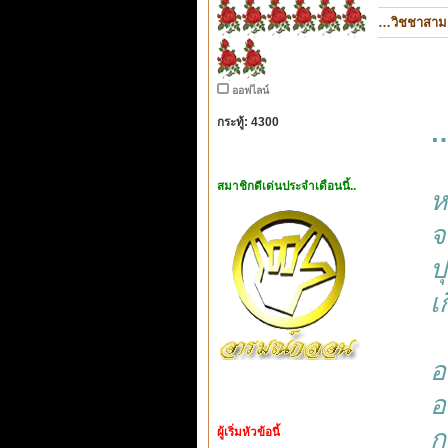
…วิชชาสา
ออฟไลน์
กระทู้: 4300
…
สมาชิกดีเด่นประจำเดือนนี้..
ห
จ
ป
เ
อ
อ
ก
ผู้เริ่มหัวข้อนี้