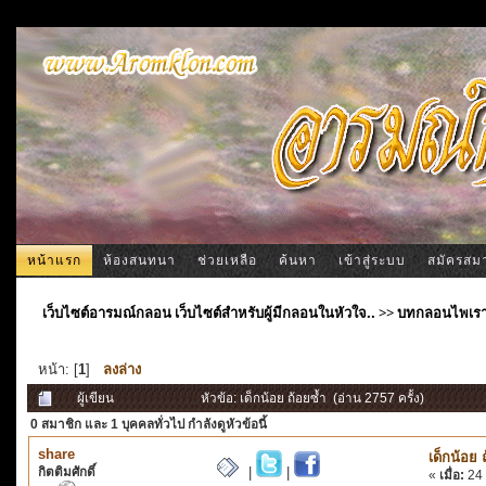
หน้าแรก
ห้องสนทนา
ช่วยเหลือ
ค้นหา
เข้าสู่ระบบ
สมัครสม
เว็บไซต์อารมณ์กลอน เว็บไซต์สำหรับผู้มีกลอนในหัวใจ..
>>
บทกลอนไพเร
หน้า: [
1
]
ลงล่าง
ผู้เขียน
หัวข้อ: เด็กน้อย ถ้อยซ้ำ (อ่าน 2757 ครั้ง)
0 สมาชิก
และ 1 บุคคลทั่วไป กำลังดูหัวข้อนี้
share
เด็กน้อย 
กิตติมศักดิ์
|
|
«
เมื่อ:
24 