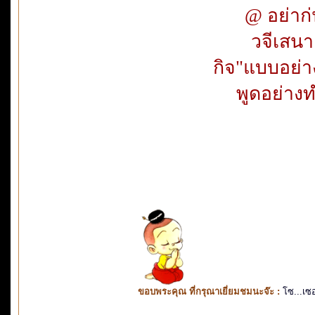
@ อย่าก่น
วจีเสนาะ
กิจ"แบบอย่าง
พูดอย่างทำอ
ขอบพระคุณ ที่กรุณาเยี่ยมชมนะจ๊ะ :
โซ...เซ