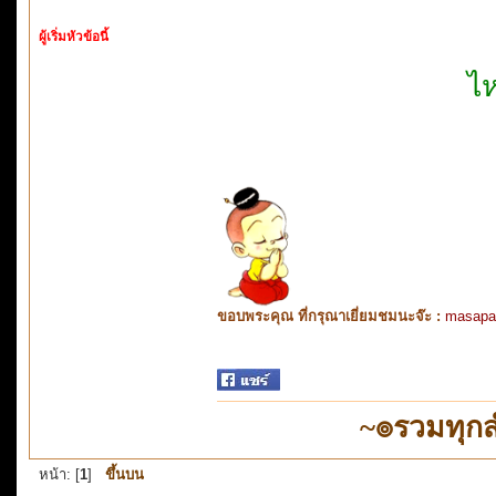
ผู้เริ่มหัวข้อนี้
ไห
ขอบพระคุณ ที่กรุณาเยี่ยมชมนะจ๊ะ :
masapa
~๏รวมทุก
หน้า: [
1
]
ขึ้นบน