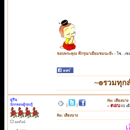
ขอบพระคุณ ที่กรุณาเยี่ยมชมนะจ๊ะ :
โซ...เซ
~๏รวมทุก
ยูริน
Re: เสียงนาง
นักกลอนผู้รอบรู้
ตอบ
|
|
«
#1 เมื่
Re: เสียงนาง
ออฟไลน์
เ