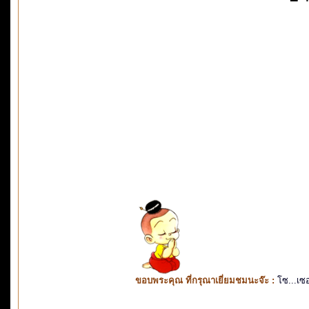
ขอบพระคุณ ที่กรุณาเยี่ยมชมนะจ๊ะ :
โซ...เซ