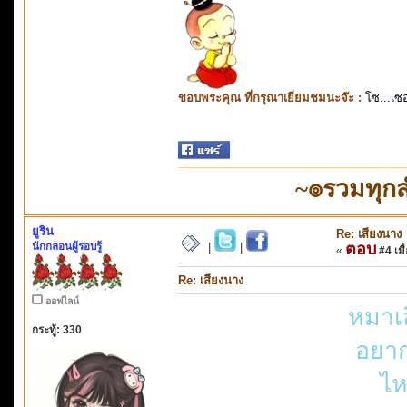
ขอบพระคุณ ที่กรุณาเยี่ยมชมนะจ๊ะ :
โซ...เซ
~๏รวมทุก
ยูริน
Re: เสียงนาง
นักกลอนผู้รอบรู้
ตอบ
|
|
«
#4 เมื่
Re: เสียงนาง
ออฟไลน์
หมาเ
กระทู้: 330
อยาก
ไห