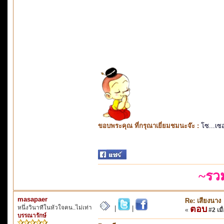
ขอบพระคุณ ที่กรุณาเยี่ยมชมนะจ๊ะ :
โซ...เซ
~รว
masapaer
Re: เสียงนาง
หนึ่งวินาทีในหัวใจคน..ไม่เท่า
ตอบ
|
|
«
#2 เมื่
บรรณารักษ์