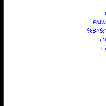
คบแต
%฿^&
งา
แ