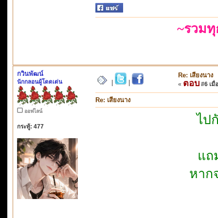
~รวมท
กวินพัฒน์
Re: เสียงนาง
นักกลอนผู้โดดเด่น
ตอบ
|
|
«
#6 เมื่
Re: เสียงนาง
ออฟไลน์
ไปก
กระทู้: 477
แถม
หากจ