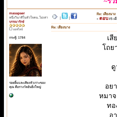
~รว
masapaer
Re: เสียงนาง
หนึ่งวินาทีในหัวใจคน..ไม่เท่า
ตอบ
|
|
«
#5 เมื่
บรรณารักษ์
Re: เสียงนาง
ออฟไลน์
เสี
กระทู้: 1784
โถยา
ด
รอยยิ้มและเสียงหัวเราะของ
อยา
คุณ คือรางวัลอันยิ่งใหญ่
หมาจ
ทอง
อา