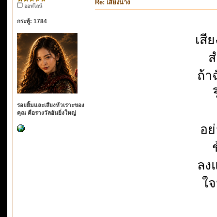
Re: เสียงนาง
ออฟไลน์
กระทู้: 1784
เสี
ส
ถ้า
รอยยิ้มและเสียงหัวเราะของ
คุณ คือรางวัลอันยิ่งใหญ่
อย
ช
ลงแ
ใจ