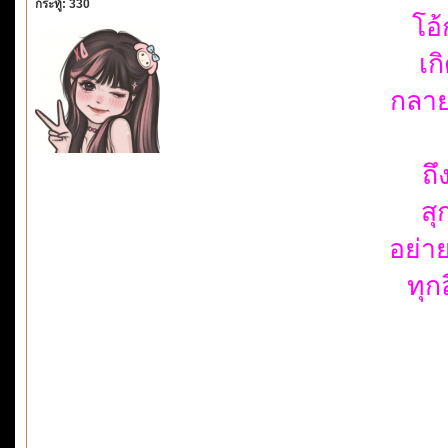
กระทู้: 330
โอ
เก
กลาย
ถึ
สุ
อย่า
ทุก