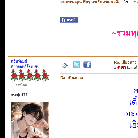
ขอบพระคุณ ที่กรุณาเยี่ยมชมนะจ๊ะ :
โซ...เซ
~รวมท
กวินพัฒน์
Re: เสียงนาง
นักกลอนผู้โดดเด่น
ตอบ
|
|
«
#3 เมื่
Re: เสียงนาง
ออฟไลน์
ส
กระทู้: 477
เด
เอะ
เอ