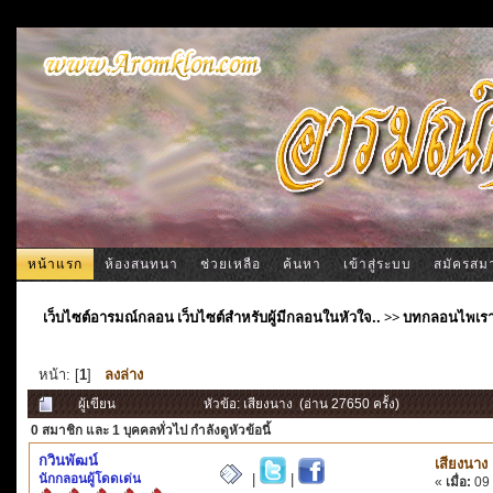
หน้าแรก
ห้องสนทนา
ช่วยเหลือ
ค้นหา
เข้าสู่ระบบ
สมัครสม
เว็บไซต์อารมณ์กลอน เว็บไซต์สำหรับผู้มีกลอนในหัวใจ..
>>
บทกลอนไพเร
หน้า: [
1
]
ลงล่าง
ผู้เขียน
หัวข้อ: เสียงนาง (อ่าน 27650 ครั้ง)
0 สมาชิก
และ 1 บุคคลทั่วไป กำลังดูหัวข้อนี้
กวินพัฒน์
เสียงนาง
นักกลอนผู้โดดเด่น
|
|
«
เมื่อ:
09 