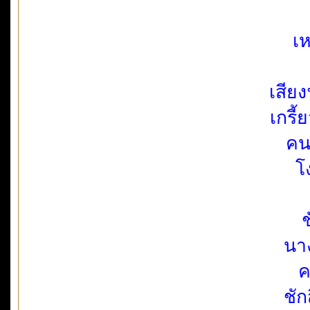
เห
เสีย
เกรี
คนต
โ
ช
นาง
ค
ชัก