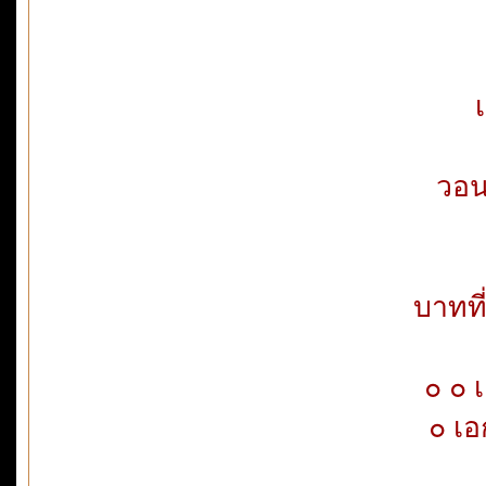
วอน
บาทที
๐ ๐ เ
๐ เอ