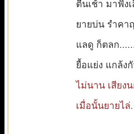
ตื่นเช้า มาฟัง
ยายบ่น รำคาญใ
แลดู ก็ตลก......
ยื้อแย่ง แกล้ง
ไม่นาน เสียงนกร
เมื่อนั้นยายไล่