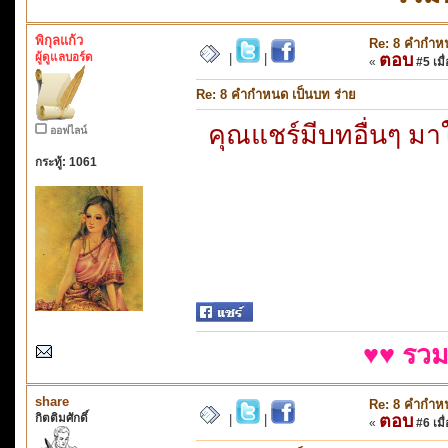
พิกุลแก้ว
Re: 8 คำกำหน
ผู้ดูแลบอร์ด
ตอบ
|
|
«
#5 เมื่
Re: 8 คำกำหนด เป็นบท ร่าย
คุณแชร์มีบทอื่นๆ มา
ออฟไลน์
กระทู้: 1061
♥♥ รวม
share
Re: 8 คำกำหน
กิตติมศักดิ์
ตอบ
|
|
«
#6 เมื่