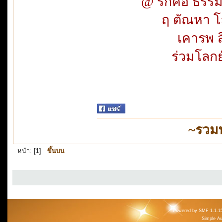
@ รักคือ ธรรมแ
ฤ ตัณหา โ
เคารพ สิท
ร่วมโลกย์
~รวม
หน้า: [
1
]
ขึ้นบน
Powered by SMF 1.1.1
Simple A