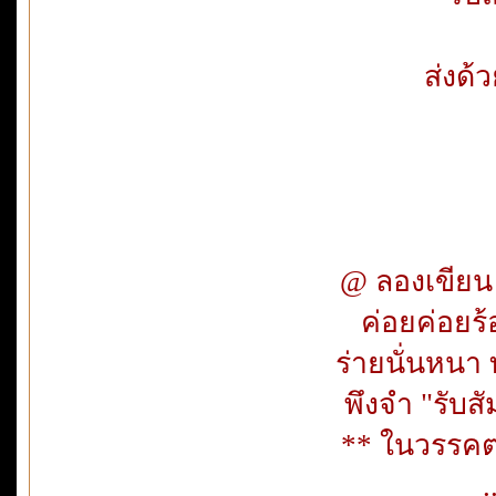
ส่งด้
@ ลองเขียน 
ค่อยค่อยร้อ
ร่ายนั่นหนา ท
พึงจำ "รับสัม
** ในวรรคตา
.