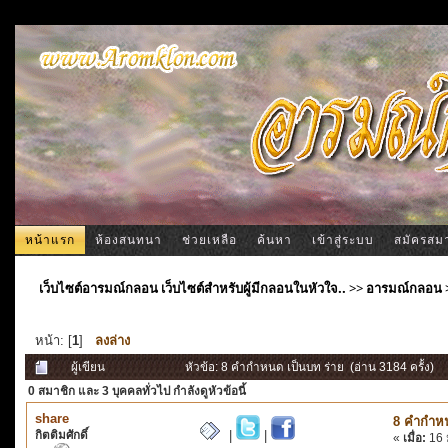
หน้าแรก
ห้องสนทนา
ช่วยเหลือ
ค้นหา
เข้าสู่ระบบ
สมัครสม
เว็บไซต์อารมณ์กลอน เว็บไซต์สำหรับผู้มีกลอนในหัวใจ..
>>
อารมณ์กลอน
หน้า: [
1
]
ลงล่าง
ผู้เขียน
หัวข้อ: 8 คำกำหนด เป็นบท ร่าย (อ่าน 3184 ครั้ง)
0 สมาชิก
และ 3 บุคคลทั่วไป กำลังดูหัวข้อนี้
share
8 คำกำหน
กิตติมศักดิ์
|
|
«
เมื่อ:
16 