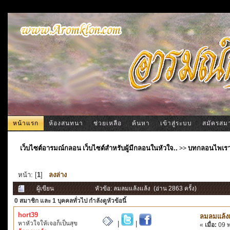
หน้าแรก
ห้องสนทนา
ช่วยเหลือ
ค้นหา
เข้าสู่ระบบ
สมัครสม
เว็บไซต์อารมณ์กลอน เว็บไซต์สำหรับผู้มีกลอนในหัวใจ..
>>
บทกลอนไพเร
หน้า: [
1
]
ลงล่าง
ผู้เขียน
หัวข้อ: ลมลมแล้งแล้ง (อ่าน 2863 ครั้ง)
0 สมาชิก
และ 1 บุคคลทั่วไป กำลังดูหัวข้อนี้
hort39
ลมลมแล้งแ
หาหัวใจให้เจอก็เป็นสุข
|
|
«
เมื่อ:
09 พ