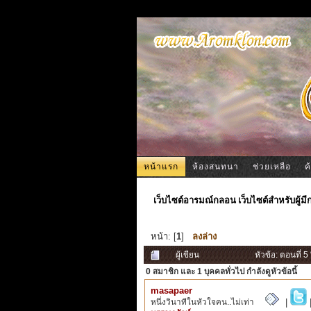
หน้าแรก
ห้องสนทนา
ช่วยเหลือ
ค
เว็บไซต์อารมณ์กลอน เว็บไซต์สำหรับผู้ม
หน้า: [
1
]
ลงล่าง
ผู้เขียน
หัวข้อ: ตอนที่ 5
0 สมาชิก
และ 1 บุคคลทั่วไป กำลังดูหัวข้อนี้
masapaer
หนึ่งวินาทีในหัวใจคน..ไม่เท่า
|