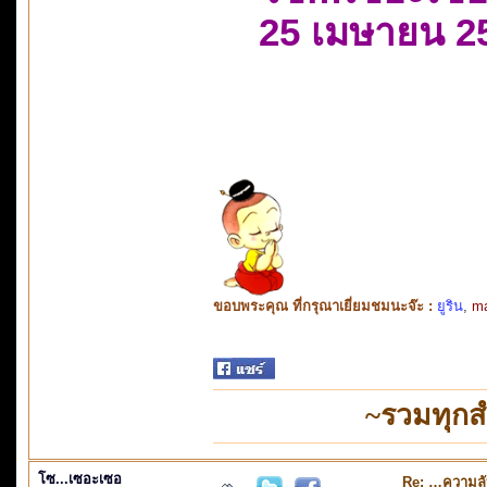
25 เมษายน 2
ขอบพระคุณ ที่กรุณาเยี่ยมชมนะจ๊ะ :
ยูริน
,
m
~รวมทุกส
โซ...เซอะเซอ
Re: …ความล