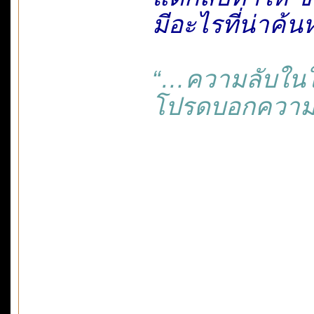
มีอะไรที่น่าค
“…ความลับในใจ
โปรดบอกความใน