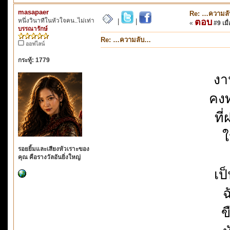
masapaer
Re: …ความล
หนึ่งวินาทีในหัวใจคน..ไม่เท่า
ตอบ
|
|
«
#9 เมื่
บรรณารักษ์
Re: …ความลับ…
ออฟไลน์
กระทู้: 1779
งา
คงท
ที
ใ
รอยยิ้มและเสียงหัวเราะของ
คุณ คือรางวัลอันยิ่งใหญ่
เป
ฉ
ข