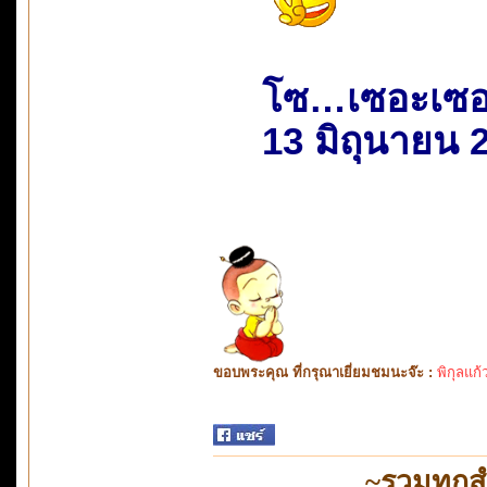
โซ…เซอะเซ
13 มิถุนายน 
ขอบพระคุณ ที่กรุณาเยี่ยมชมนะจ๊ะ :
พิกุลแก้
~รวมทุกส