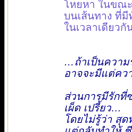
โหยหา ในขณะท
บนเส้นทาง ที่ม
ในเวลาเดียวกั
…ถ้าเป็นความรั
อาจจะมีแต่ควา
ส่วนการมีรักที่
เผ็ด เปรี้ยว…
โดยไม่รู้ว่า สุ
แต่กลับทำให้ ช