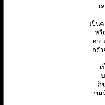
เล
เป็น
หรื
หากส
กลัว
เ
บ
ก็
ขมม