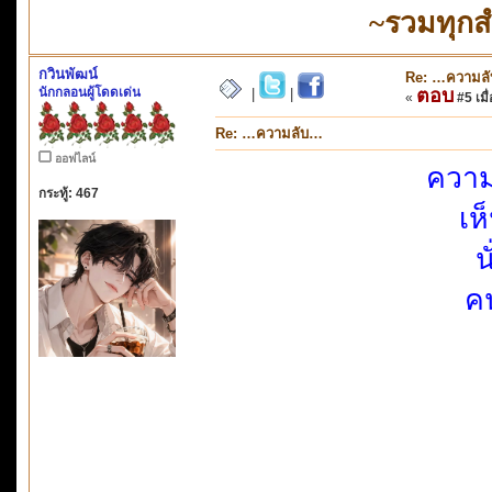
~รวมทุกส
กวินพัฒน์
Re: …ความล
นักกลอนผู้โดดเด่น
ตอบ
|
|
«
#5 เมื่
Re: …ความลับ…
ออฟไลน์
ความ
กระทู้: 467
เห
น
ค