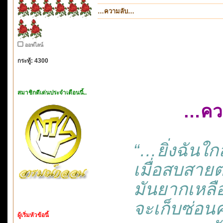
…ความลับ…
ออฟไลน์
กระทู้: 4300
สมาชิกดีเด่นประจำเดือนนี้..
…ความ
“…ยิ่งฉันใกล
เมื่อสบสายตาก
มันยากเหลือ
จะเก็บซ่อนค
ผู้เริ่มหัวข้อนี้