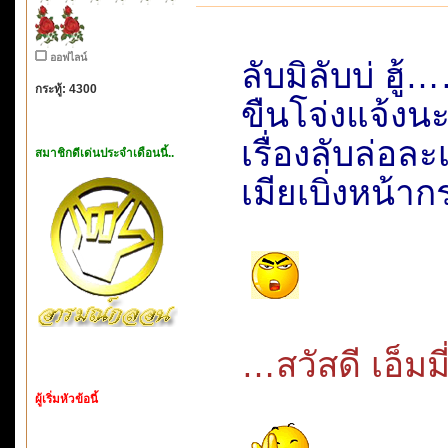
ออฟไลน์
ลับมิลับบ่ 
กระทู้: 4300
ขืนโจ่งแจ้งน
เรื่องลับล่
สมาชิกดีเด่นประจำเดือนนี้..
เมียเบิ่งหน
…สวัสดี เอ็มม
ผู้เริ่มหัวข้อนี้