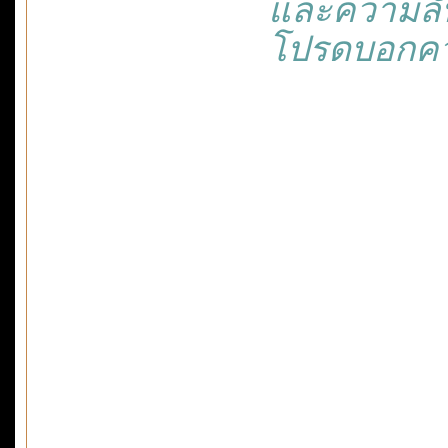
และความลับใ
โปรดบอกความ