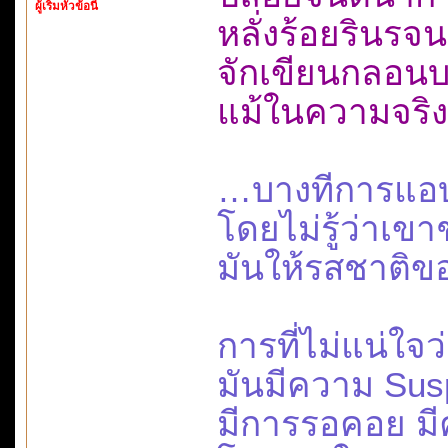
ผู้เริ่มหัวข้อนี้
หลั่งร้อยรินร
จักเขียนกลอนบ
แม้ในความจริง
…บางทีการแอ
โดยไม่รู้ว่าเข
มันให้รสชาติขอ
การที่ไม่แน่ใจ
มันมีความ Sus
มีการรอคอย มีค