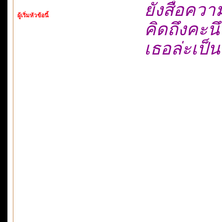
ยังสื่อคว
ผู้เริ่มหัวข้อนี้
คิดถึงคะ
เธอล่ะเป็