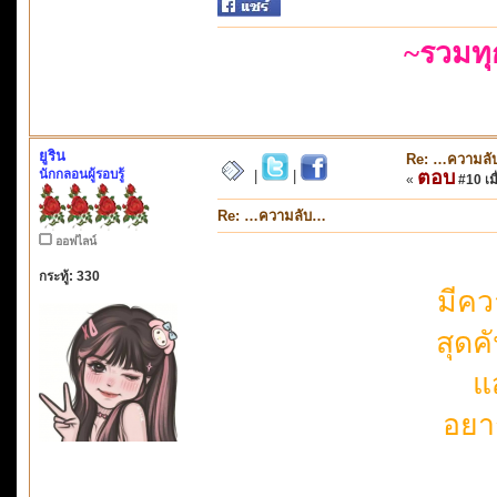
~รวมท
ยูริน
Re: …ความล
นักกลอนผู้รอบรู้
ตอบ
|
|
«
#10 เมื
Re: …ความลับ…
ออฟไลน์
กระทู้: 330
มีคว
สุดค
แ
อยาก