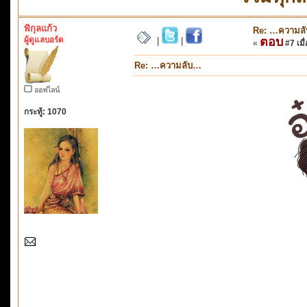
พิกุลแก้ว
Re: …ความล
ผู้ดูแลบอร์ด
ตอบ
|
|
«
#7 เมื่
Re: …ความลับ…
ออฟไลน์
กระทู้: 1070