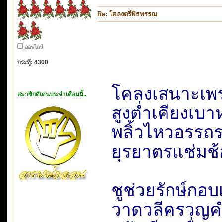
Re: โคลงตรีพิธพรรณ
ออฟไลน์
กระทู้: 4300
โคลงเสนาะเพร
สมาชิกดีเด่นประจำเดือนนี้..
สูงต่ำเคียงเ
พลิ้วไหวอรรถ
ยุรยาตรแช่
ชูช่วยรักษ์ก
วาดวลีครว