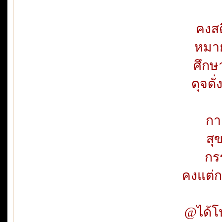
คงสติม
หมายแ
ศึกษา
ดุจดั
กา
สุข
กรร
คงแต่ก
@ได้โ