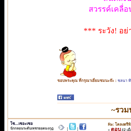
สวรรค์เคลื่อนเ
*** ระวัง! อย
ขอบพระคุณ ที่กรุณาเยี่ยมชมนะจ๊ะ :
ชลนา ท
~รวม
โซ...เซอะเซอ
Re: โคลงตรี
นักกลอนระดับเพชรยอดมงกุฎ
ตอบ
|
|
«
#2 เมื่