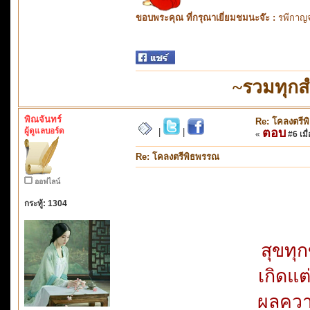
ขอบพระคุณ ที่กรุณาเยี่ยมชมนะจ๊ะ :
รพีกาญจ
~รวมทุกส
พิณจันทร์
Re: โคลงตรี
ผู้ดูแลบอร์ด
ตอบ
|
|
«
#6 เมื่
Re: โคลงตรีพิธพรรณ
ออฟไลน์
กระทู้: 1304
สุขทุก
เกิดแต
ผลความช