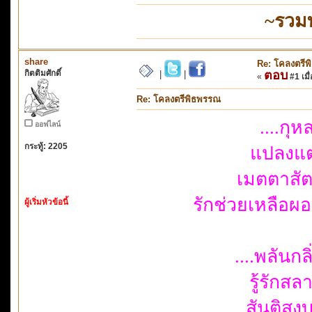
~รวม
share
Re: โคลงตรี
กิตติมศักดิ์
ตอบ
|
|
«
#1 เมื่
Re: โคลงตรีพิธพรรณ
....กุหล
ออฟไลน์
กระทู้: 2205
แปลงแต่ง
เมตตาสัตย์
รักช่วยเหลือผอง
ผู้เริ่มหัวข้อนี้
....พลันกล
รู้รักสลา
สันติสงบโ