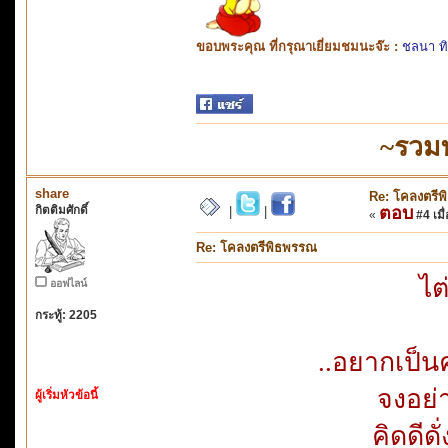
ขอบพระคุณ ที่กรุณาเยี่ยมชมนะจ๊ะ :
ชลนา ท
~รวม
share
Re: โคลงตรี
กิตติมศักดิ์
ตอบ
|
|
«
#4 เมื่
Re: โคลงตรีพิธพรรณ
ไต
ออฟไลน์
กระทู้: 2205
..อยากเป็นค
จงอย่า
ผู้เริ่มหัวข้อนี้
คิดดีดั่