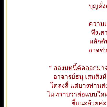
บุญดั่
ความเป
พึงเสา
ผลักดัน
อาจช่วย
* สองบทนี้คัดลอกมา
อาจารย์ธนุ เสนสิงห์
โคลงสี่ แต่บางท่าน
ไม่ทราบว่าต่อแบบใดหรื
ชี้แนะด้วยค่ะ