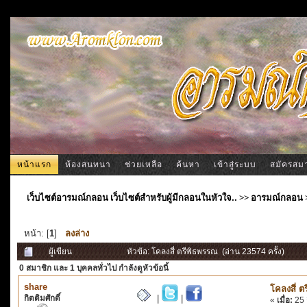
หน้าแรก
ห้องสนทนา
ช่วยเหลือ
ค้นหา
เข้าสู่ระบบ
สมัครสม
เว็บไซต์อารมณ์กลอน เว็บไซต์สำหรับผู้มีกลอนในหัวใจ..
>>
อารมณ์กลอน
หน้า: [
1
]
ลงล่าง
ผู้เขียน
หัวข้อ: โคลงสี่ ตรีพิธพรรณ (อ่าน 23574 ครั้ง)
0 สมาชิก
และ 1 บุคคลทั่วไป กำลังดูหัวข้อนี้
share
โคลงสี่ 
กิตติมศักดิ์
|
|
«
เมื่อ:
25 