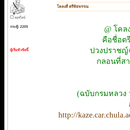
โคลงสี่ ตรีพิธพรรณ
ออฟไลน์
กระทู้: 2205
@ โคลง
คือชื่อตร
ปวงปราชญ์ฉล
ผู้เริ่มหัวข้อนี้
กลอนที่สามร
(ฉบับกรมหลวง ว
http://kaze.car.chula