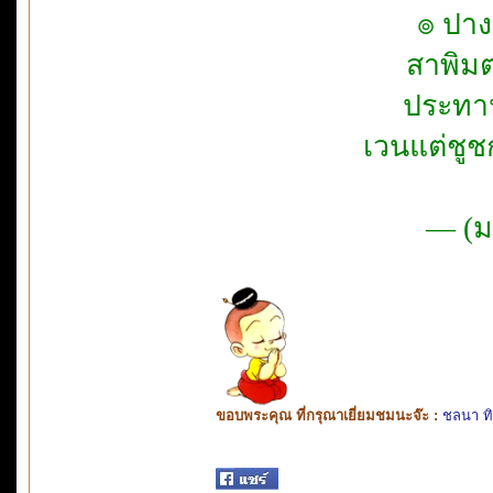
๏ ปา
สาพ
ประท
เวนแต่ช
— (ม
ขอบพระคุณ ที่กรุณาเยี่ยมชมนะจ๊ะ :
ชลนา ท