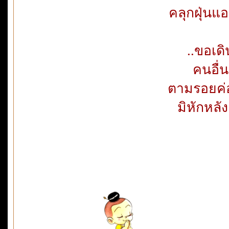
คลุกฝุ่นแอบ
..ขอเดิ
คนอื่น
ตามรอยค่อย
มิหักหลังค