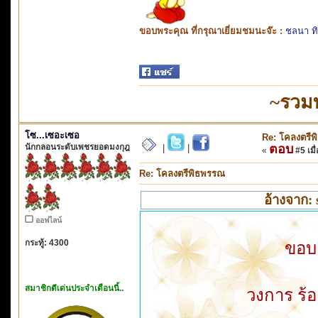
ขอบพระคุณ ที่กรุณาเยี่ยมชมนะจ๊ะ :
ชลนา ท
~รวม
โซ...เซอะเซอ
Re: โคลงตรี
นักกลอนระดับเพชรยอดมงกุฎ
ตอบ
|
|
«
#5 เมื่
Re: โคลงตรีพิธพรรณ
อ้างจาก: 
ออฟไลน์
กระทู้: 4300
ขอบค
สมาชิกดีเด่นประจำเดือนนี้..
วงการ ร้