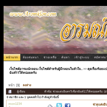
หน้าแรก
ห้องสนทนา
ช่วยเหลือ
ค้นหา
เข้าสู่ระบบ
สมัครสม
เว็บไซต์อารมณ์กลอน เว็บไซต์สำหรับผู้มีกลอนในหัวใจ..
>>
คุยเรื่องร้อ
ฉันท์11ให้หน่อยครับ
หน้า: [
1
]
ลงล่าง
ผู้เขียน
หัวข้อ: ช่วยแต่งอินทรวิเชียรฉันท์11ให้หน่อยครับ (อ
0 สมาชิก
และ 1 บุคคลทั่วไป กำลังดูหัวข้อนี้
mon1234
ช่วยแต่งอิ