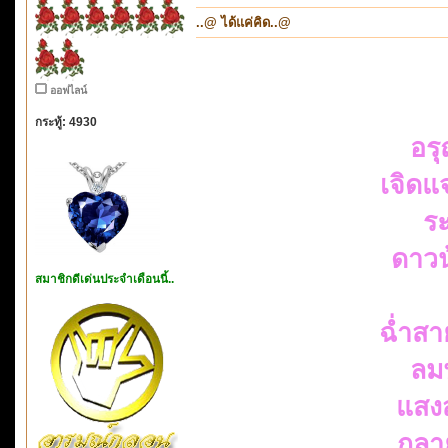
..@ ได้แค่คิด..@
ออฟไลน์
กระทู้: 4930
อรุ
เจิดแ
ร
ดาวน
สมาชิกดีเด่นประจำเดือนนี้..
ฉ่ำส
ลม
แสง
กลา