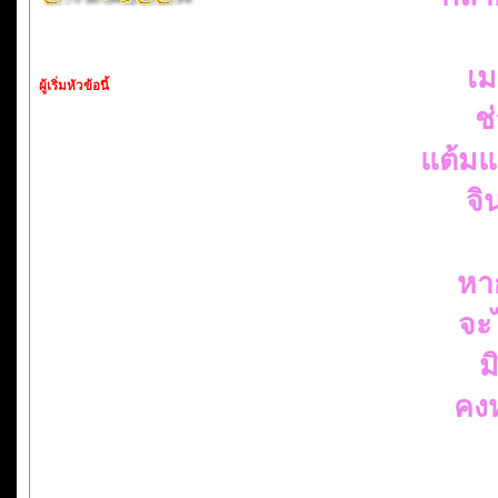
เม
ผู้เริ่มหัวข้อนี้
ช
แต้มแ
จิ
หา
จะ
ม
คง