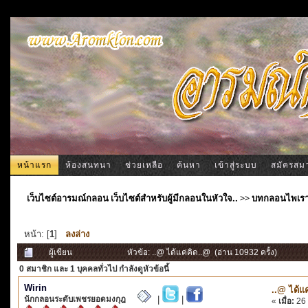
หน้าแรก
ห้องสนทนา
ช่วยเหลือ
ค้นหา
เข้าสู่ระบบ
สมัครสม
เว็บไซต์อารมณ์กลอน เว็บไซต์สำหรับผู้มีกลอนในหัวใจ..
>>
บทกลอนไพเร
หน้า: [
1
]
ลงล่าง
ผู้เขียน
หัวข้อ: ..@ ได้แค่คิด..@ (อ่าน 10932 ครั้ง)
0 สมาชิก
และ 1 บุคคลทั่วไป กำลังดูหัวข้อนี้
Wirin
..@ ได้แ
นักกลอนระดับเพชรยอดมงกุฎ
|
|
«
เมื่อ:
26 