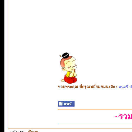
ขอบพระคุณ ที่กรุณาเยี่ยมชมนะจ๊ะ :
มนตรี ป
~รวม