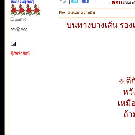
นักกลอนผู้รอบรู้
ตอบ
|
|
«
#364 เมื
Re: คนนอกความฝัน
ออฟไลน์
บนทางบางเส้น รองเท
กระทู้: 422
ผู้เริ่มหัวข้อนี้
๏ ดี
หวัง
เหมื
ถ้า