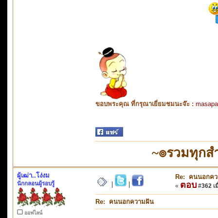
ขอบพระคุณ ที่กรุณาเยี่ยมชมนะจ๊ะ :
masapa
~๏รวมทุกสำ
ผู้เฒ่า..โง่งม
Re: คนนอกคว
นักกลอนผู้รอบรู้
ตอบ
|
|
«
#362 เมื
Re: คนนอกความฝัน
ออฟไลน์