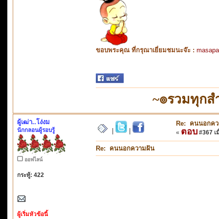
ขอบพระคุณ ที่กรุณาเยี่ยมชมนะจ๊ะ :
masapa
~๏รวมทุกสำ
ผู้เฒ่า..โง่งม
Re: คนนอกคว
นักกลอนผู้รอบรู้
ตอบ
|
|
«
#367 เมื
Re: คนนอกความฝัน
ออฟไลน์
กระทู้: 422
ผู้เริ่มหัวข้อนี้