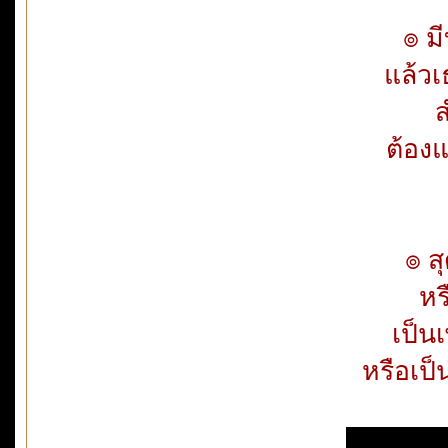
๏ ม
แล้วเ
ส
ต้องแ
๏ ส
หร
เป็นเ
หรือเป