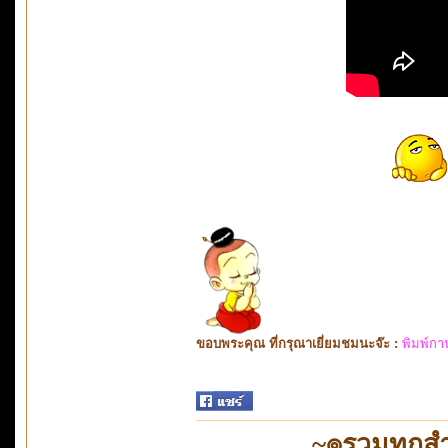
ขอบพระคุณ ที่กรุณาเยี่ยมชมนะจ๊ะ :
พิมพ์กา
~๏รวมทุกสำ