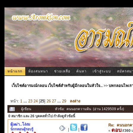
หน้าแรก
ห้องสนทนา
ช่วยเหลือ
ค้นหา
เข้าสู่ระบบ
สมัครสม
เว็บไซต์อารมณ์กลอน เว็บไซต์สำหรับผู้มีกลอนในหัวใจ..
>>
บทกลอนไพเร
หน้า:
1
...
23
24
[
25
]
26
27
...
29
ลงล่าง
ผู้เขียน
หัวข้อ: คนนอกความฝัน (อ่าน 1429509 ครั้ง)
0 สมาชิก
และ 26 บุคคลทั่วไป กำลังดูหัวข้อนี้
ผู้เฒ่า..โง่งม
Re: คนนอกคว
นักกลอนผู้รอบรู้
ตอบ
|
|
«
#360 เม