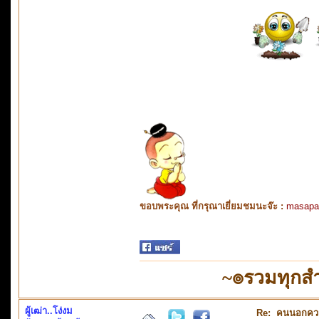
ขอบพระคุณ ที่กรุณาเยี่ยมชมนะจ๊ะ :
masapa
~๏รวมทุกสำ
ผู้เฒ่า..โง่งม
Re: คนนอกคว