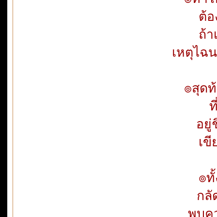
ต้อ
ถ้
เหตุไฉน
๏สุดท
ท
อยู
เขี
๏ทั
กลั
พบคว