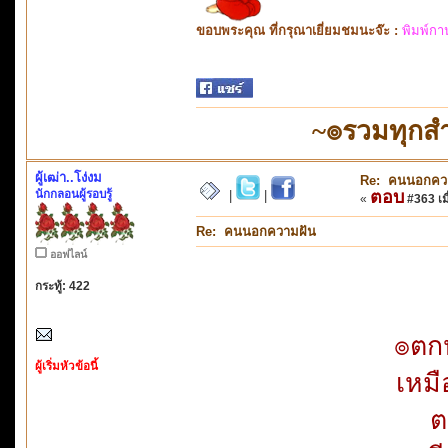
ขอบพระคุณ ที่กรุณาเยี่ยมชมนะจ๊ะ :
พิมพ์กา
~๏รวมทุกสำ
ผู้เฒ่า..โง่งม
Re: คนนอกคว
นักกลอนผู้รอบรู้
ตอบ
|
|
«
#363 เมื
Re: คนนอกความฝัน
ออฟไลน์
กระทู้: 422
๏ตกห
ผู้เริ่มหัวข้อนี้
เหมื
ต