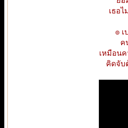
ยอม
เธอไม
๏ เ
คน
เหมือนค
คิดจั