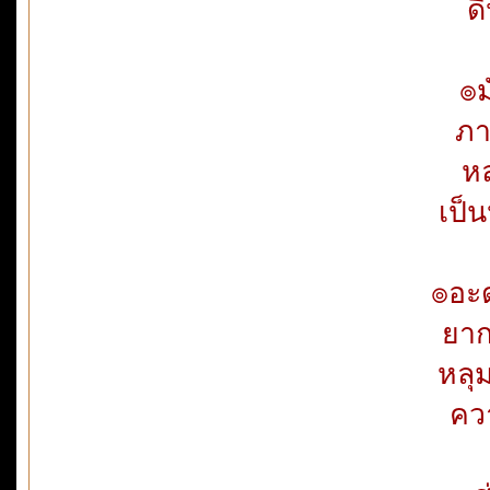
ด
๏ม
ภา
หล
เป็
๏อะด
ยาก
หลุ
คว