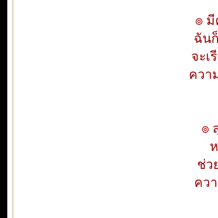
๏ ม
ฉันก
จะเร
ความ
๏ 
ห
ช่
ควา