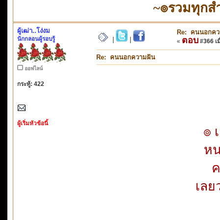
~๏รวมทุกสำ
ผู้เฒ่า..โง่งม
Re: คนนอกคว
นักกลอนผู้รอบรู้
ตอบ
|
|
«
#366 เมื
Re: คนนอกความฝัน
ออฟไลน์
กระทู้: 422
ผู้เริ่มหัวข้อนี้
๏ 
หน
ค
เลยว