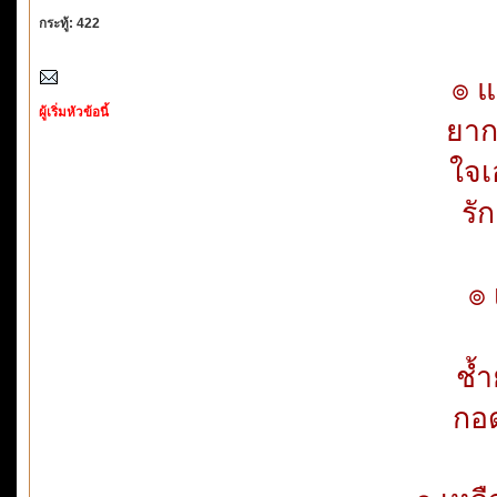
กระทู้: 422
๏ แ
ผู้เริ่มหัวข้อนี้
ยากจ
ใจเ
รั
๏ 
ถ
ช้ำ
กอด