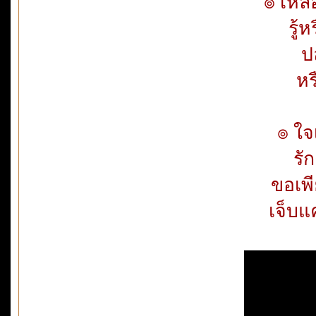
๏ เหลื
รู้ห
ปล
หร
๏ ใจ
รัก
ขอเพี
เจ็บแ