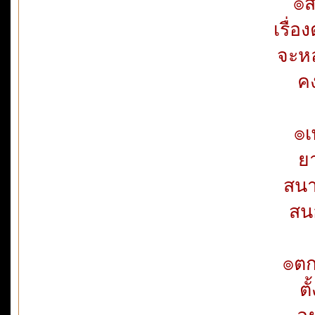
๏ส
เรื่อ
จะหล
ค
๏เ
ย
สนา
สน
๏ตก
ต