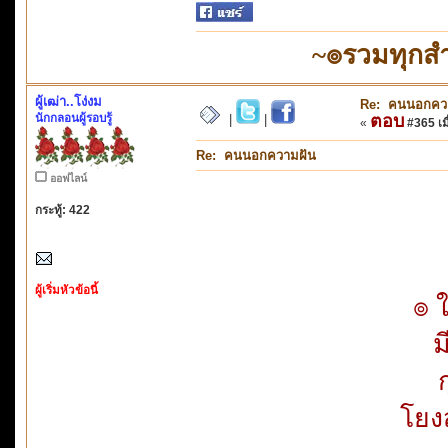
~๏รวมทุกสำ
ผู้เฒ่า..โง่งม
Re: คนนอกคว
นักกลอนผู้รอบรู้
ตอบ
|
|
«
#365 เมื
Re: คนนอกความฝัน
ออฟไลน์
กระทู้: 422
ผู้เริ่มหัวข้อนี้
๏ 
ม
โยง