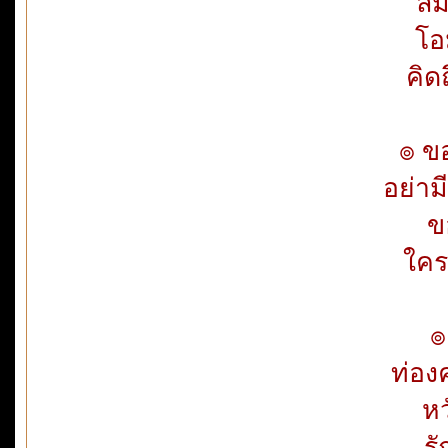
ลืม
โอ
คิด
๏ ขอ
อย่าม
ข
ใคร
๏
ท่อง
หว
รั