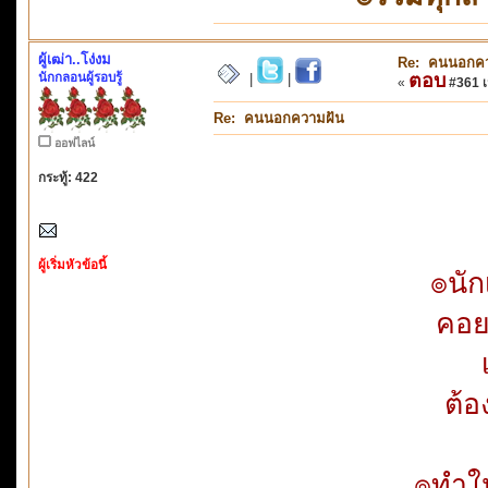
ผู้เฒ่า..โง่งม
Re: คนนอกคว
นักกลอนผู้รอบรู้
ตอบ
|
|
«
#361 เม
Re: คนนอกความฝัน
ออฟไลน์
กระทู้: 422
ผู้เริ่มหัวข้อนี้
๏นั
คอย
ต้
๏ทำให