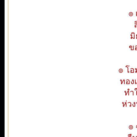
๏ 
ส
ม
ขอ
๏ โอ
ทองแ
ทำใ
ห่วง
๏ 