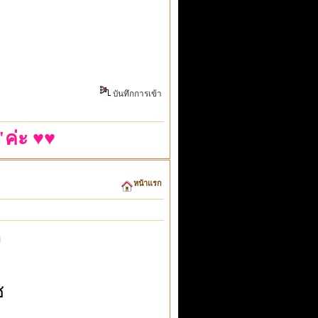
บันทึกการเข้า
ค่ะ ♥♥
หน้าแรก
ง
ช