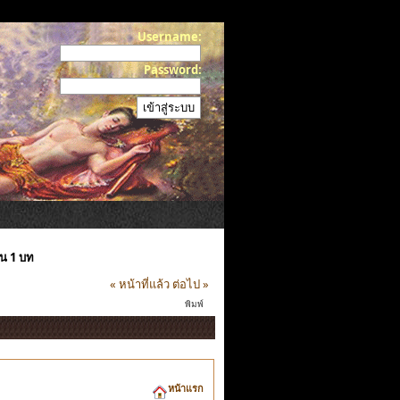
Username:
Password:
น 1 บท
« หน้าที่แล้ว
ต่อไป »
พิมพ์
หน้าแรก