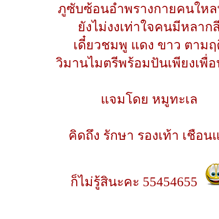
ภูซับซ้อนอำพรางกายคนใหล
ยังไม่งงเท่าใจคนมีหลากส
เดี๋ยวชมพู แดง ขาว ตามฤด
วิมานไมตรีพร้อมปันเพียงเพื่อ
แจมโดย หมูทะเล
คิดถึง รักษา รองเท้า เชือน
ก็ไม่รู้สินะคะ 55454655