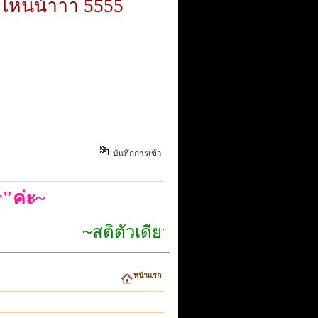
กไหนน้าาา 5555
บันทึกการเข้า
"ค่ะ~
~สติตัวเดียวก็เอาอยู่~
หน้าแรก