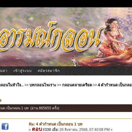
้นหา
เข้าสู่ระบบ
สมัครสมาชิก
ีกลอนในหัวใจ..
>>
บทกลอนไพเราะ
>>
กลอนคลายเครียด
>>
4 คำกำหนด เป็นกลอ
ง
หนด เป็นกลอน 1 บท (อ่าน 865655 ครั้ง)
Re: 4 คำกำหนด เป็นกลอน 1 บท
ตอบ
|
«
#330 เมื่อ:
26 สิงหาคม, 2568, 07:40:08 PM »