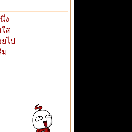
ึ่ง
ัยใส
อยไป
ลืม