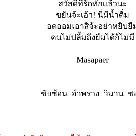
สวัสดีที่รักทักแล้วนะ
ขยันจ้ะเอ้า! นี่มีน้ำดื่ม
อดออมเอาสิจ้ะอย่าหยิบยื
คนไม่ปลื้มถึงยืมได้ก็ไม่มี
Masapaer
ซับซ้อน อำพราง วิมาน ชม