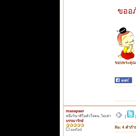
ขออภั
ขอบพระคุณ ท
masapaer
หนึ่งวินาทีในหัวใจคน..ไม่เท่า
|
บรรณารักษ์
Re: 4 คำกำ
ออฟไลน์