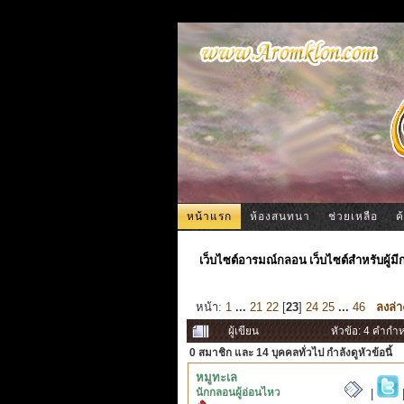
หน้าแรก
ห้องสนทนา
ช่วยเหลือ
ค
เว็บไซต์อารมณ์กลอน เว็บไซต์สำหรับผู้ม
หน้า:
1
...
21
22
[
23
]
24
25
...
46
ลงล่า
ผู้เขียน
หัวข้อ: 4 คำกำ
0 สมาชิก
และ 14 บุคคลทั่วไป กำลังดูหัวข้อนี้
หมูทะเล
นักกลอนผู้อ่อนไหว
|