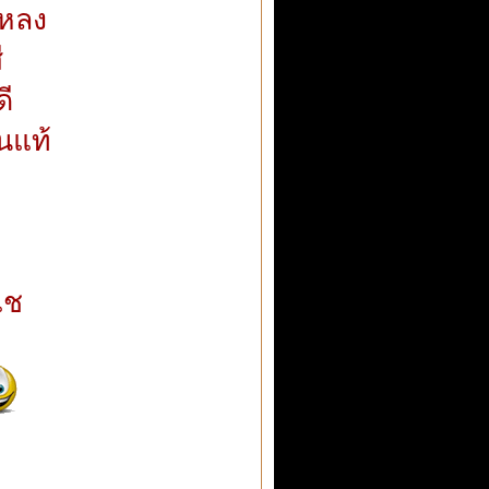
หลง
ี
ี
นแท้
แช