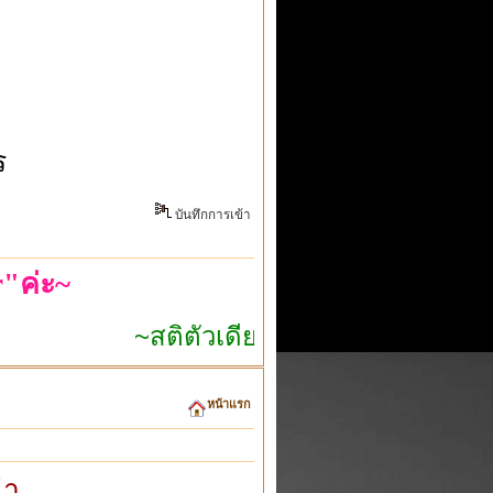
ร
บันทึกการเข้า
"ค่ะ~
~สติตัวเดียวก็เอาอยู่~
หน้าแรก
นำ