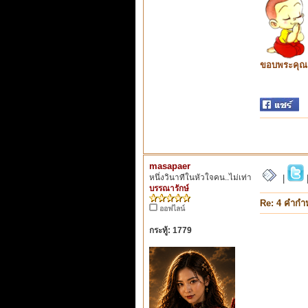
ขอบพระคุณ ท
masapaer
หนึ่งวินาทีในหัวใจคน..ไม่เท่า
|
บรรณารักษ์
Re: 4 คำกำ
ออฟไลน์
กระทู้: 1779