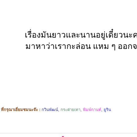
เรื่องมันยาวและนานอยู่เดี๋ยวน
มาหาว่าเรากะล่อน แหม ๆ ออกจะ
ี่กรุณาเยี่ยมชมนะจ๊ะ :
กวินพัฒน์
,
กระต่ายเทา
,
พิมพ์กานท์
,
ยูริน