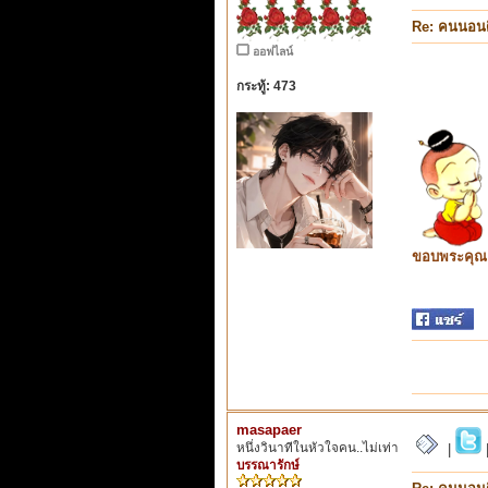
Re: คนนอนด
ออฟไลน์
กระทู้: 473
ขอบพระคุณ ท
masapaer
หนึ่งวินาทีในหัวใจคน..ไม่เท่า
|
บรรณารักษ์