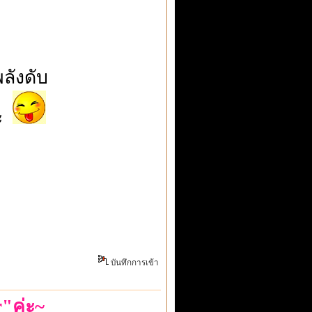
ลังดับ
คะ
บันทึกการเข้า
"ค่ะ~