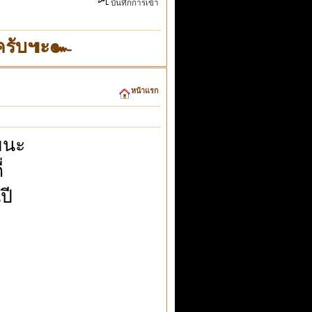
บันทึกการเข้า
"ครับ๚ะ๛
หน้าแรก
ยนะ
่
ปี