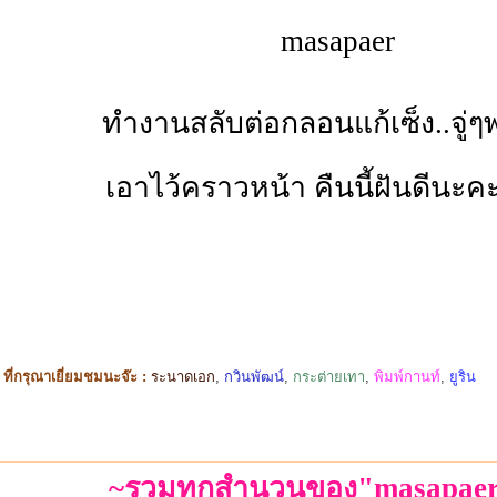
masapaer
ทำงานสลับต่อกลอนแก้เซ็ง..จู่ๆพ
เอาไว้คราวหน้า คืนนี้ฝันดีนะ
ี่กรุณาเยี่ยมชมนะจ๊ะ :
ระนาดเอก
,
กวินพัฒน์
,
กระต่ายเทา
,
พิมพ์กานท์
,
ยูริน
~รวมทุกสำนวนของ"masapaer