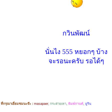
กวินพัฒน์
นั่นไง 555 หยอกๆ บ้าง
จะรอนะครับ รอได้ๆ
ี่กรุณาเยี่ยมชมนะจ๊ะ :
masapaer
,
กระต่ายเทา
,
พิมพ์กานท์
,
ยูริน