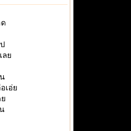
าด
ไป
งเลย
ขน
อเอ่ย
คย
อน