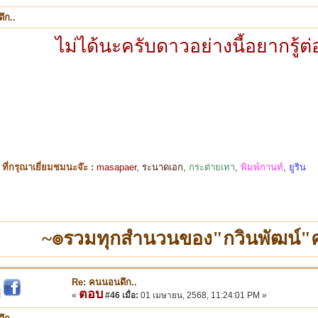
ึก..
ไม่ได้นะครับดาวอย่างนี้อยากรู้ต
ี่กรุณาเยี่ยมชมนะจ๊ะ :
masapaer
,
ระนาดเอก
,
กระต่ายเทา
,
พิมพ์กานท์
,
ยูริน
~๏รวมทุกสำนวนของ"กวินพัฒน์
Re: คนนอนดึก..
ตอบ
|
«
#46 เมื่อ:
01 เมษายน, 2568, 11:24:01 PM »