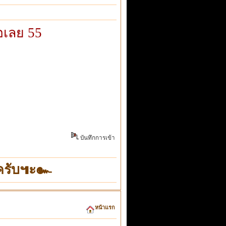
่อเลย 55
บันทึกการเข้า
"ครับ๚ะ๛
หน้าแรก