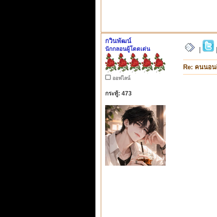
กวินพัฒน์
นักกลอนผู้โดดเด่น
|
Re: คนนอนด
ออฟไลน์
กระทู้: 473