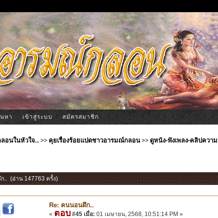
้นหา
เข้าสู่ระบบ
สมัครสมาชิก
ีกลอนในหัวใจ..
>>
คุยเรื่องร้อยแปดชาวอารมณ์กลอน
>>
ดูหนัง-ฟังเพลง-คลิปความบ
ก.. (อ่าน 147763 ครั้ง)
Re: คนนอนดึก..
ตอบ
|
«
#45 เมื่อ:
01 เมษายน, 2568, 10:51:14 PM »