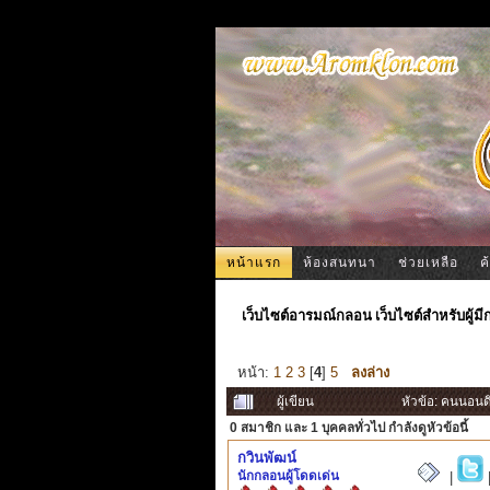
หน้าแรก
ห้องสนทนา
ช่วยเหลือ
ค
เว็บไซต์อารมณ์กลอน เว็บไซต์สำหรับผู้ม
หน้า:
1
2
3
[
4
]
5
ลงล่าง
ผู้เขียน
หัวข้อ: คนนอนดึ
0 สมาชิก
และ 1 บุคคลทั่วไป กำลังดูหัวข้อนี้
กวินพัฒน์
นักกลอนผู้โดดเด่น
|