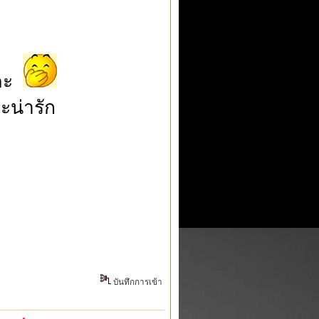
ะคะ
น่ารัก
บันทึกการเข้า