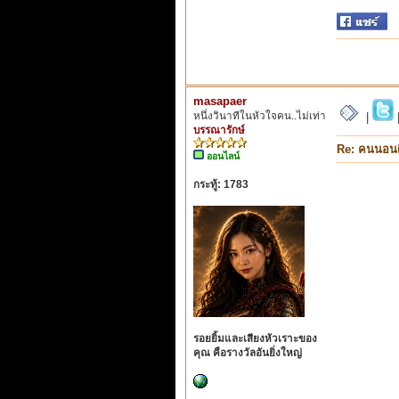
masapaer
หนึ่งวินาทีในหัวใจคน..ไม่เท่า
|
บรรณารักษ์
Re: คนนอนด
ออนไลน์
กระทู้: 1783
รอยยิ้มและเสียงหัวเราะของ
คุณ คือรางวัลอันยิ่งใหญ่