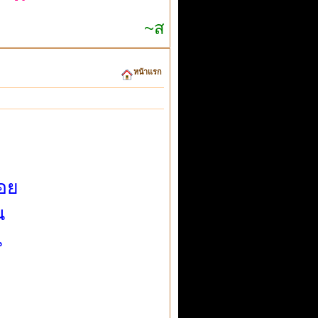
~สติตัวเดียวก็เอาอยู่~
หน้าแรก
่อย
น
น