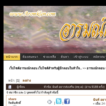
หน้าแรก
ห้องสนทนา
ช่วยเหลือ
ค้นหา
เข้าสู่ระบบ
สมัครสม
เว็บไซต์อารมณ์กลอน เว็บไซต์สำหรับผู้มีกลอนในหัวใจ..
>>
อารมณ์กลอน
หน้า: [
1
]
ลงล่าง
ผู้เขียน
หัวข้อ: ฉันท์ อยากส่งเสริม (ลหุ ๘) (อ่าน 9188 ครั้ง)
0 สมาชิก
และ 1 บุคคลทั่วไป กำลังดูหัวข้อนี้
share
ฉันท์ อยา
กิตติมศักดิ์
|
|
«
เมื่อ:
24 