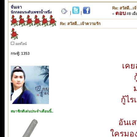
จั่นเจา
Re: สวัสดี...เ
นักกลอนระดับเพชรน้ำหนึ่ง
ตอบ
|
|
«
#8 เมื่
Re: สวัสดี...เจ้าความรัก
ออฟไลน์
กระทู้: 1353
เคยอ
ม
กู้ไ
สมาชิกดีเด่นประจำเดือนนี้..
อันเส
ใครมอง