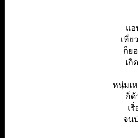
แอบ
เที่
ก็ย
เกิ
หนุ่มเ
ก็ด
เรื
จนป่