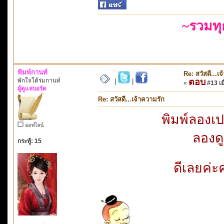
~รวมท
พิมพ์กานท์
Re: สวัสดี...เ
พักใจใต้ร่มกานท์
ตอบ
|
|
«
#13 เมื
ผู้ดูแลบอร์ด
Re: สวัสดี...เจ้าความรัก
พิมพ์ลองเ
ออฟไลน์
ลองดู
กระทู้: 15
ดีเลยค่