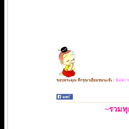
ขอบพระคุณ ที่กรุณาเยี่ยมชมนะจ๊ะ :
พิมพ์กา
~รวมท