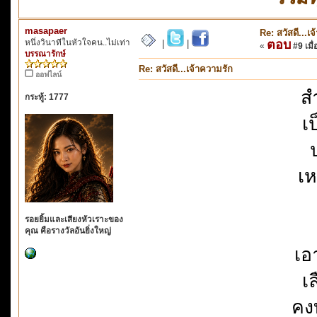
masapaer
Re: สวัสดี...เ
หนึ่งวินาทีในหัวใจคน..ไม่เท่า
ตอบ
|
|
«
#9 เมื่
บรรณารักษ์
Re: สวัสดี...เจ้าความรัก
ออฟไลน์
ส
กระทู้: 1777
เป
เห
รอยยิ้มและเสียงหัวเราะของ
คุณ คือรางวัลอันยิ่งใหญ่
เอ
เล
คง