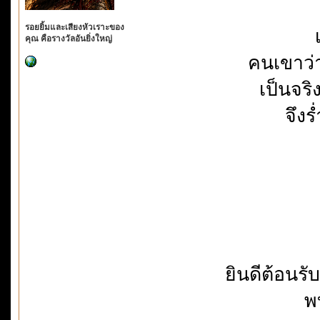
รอยยิ้มและเสียงหัวเราะของ
คุณ คือรางวัลอันยิ่งใหญ่
คนเขาว่า
เป็นจร
จึงร
ยินดีต้อนรั
พ