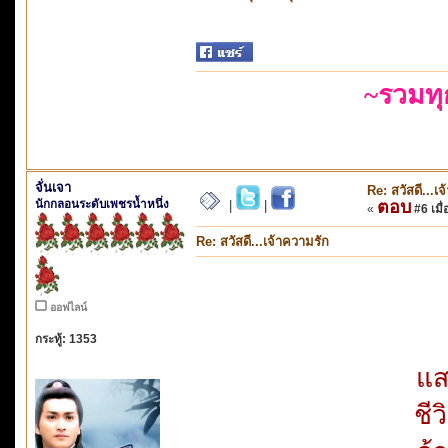
~รวมท
จั่นเจา
Re: สวัสดี...เ
นักกลอนระดับเพชรน้ำหนึ่ง
ตอบ
|
|
«
#6 เมื่
Re: สวัสดี...เจ้าความรัก
ออฟไลน์
กระทู้: 1353
แส
ชีว