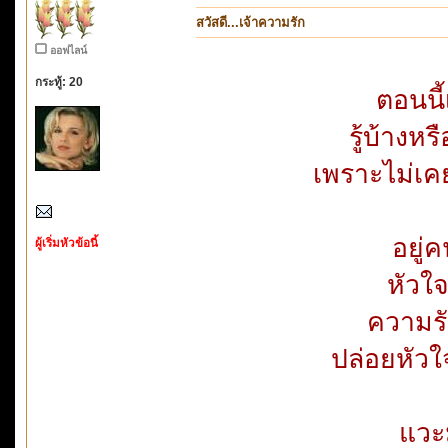
สวัสดี...เจ้าความรัก
ออฟไลน์
กระทู้: 20
ตอนนี
รู้บ้างห
เพราะไม่เคย
อยู่
ผู้เริ่มหัวข้อนี้
หัวใ
ความรั
ปล่อยหัวใจด
แวะม