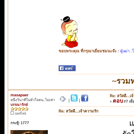
ขอบพระคุณ ที่กรุณาเยี่ยมชมนะจ๊ะ :
ผู้เฒ่า..
~รวมท
masapaer
Re: สวัสดี...เ
หนึ่งวินาทีในหัวใจคน..ไม่เท่า
ตอบ
|
|
«
#7 เมื่
บรรณารักษ์
Re: สวัสดี...เจ้าความรัก
ออฟไลน์
แ
กระทู้: 1777