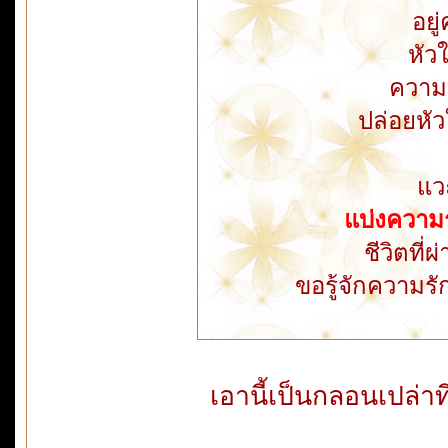
อยู
หัว
ความร
ปล่อยหัวใ
แวะ
แบ่งความร
ชีวิตที
ขอรู้จักความรั
เอานี้เป็นกลอนเปล่าที