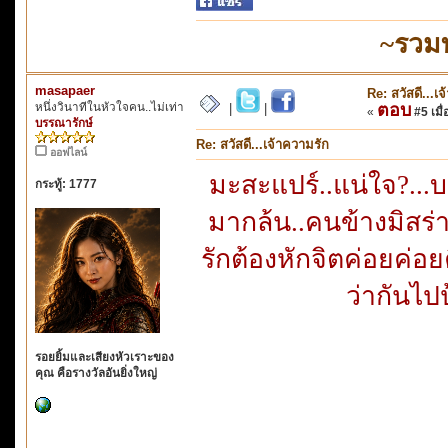
~รวม
masapaer
Re: สวัสดี...เ
หนึ่งวินาทีในหัวใจคน..ไม่เท่า
ตอบ
|
|
«
#5 เมื่
บรรณารักษ์
Re: สวัสดี...เจ้าความรัก
ออฟไลน์
มะสะแปร์..แน่ใจ?...บอ
กระทู้: 1777
มากล้น..คนข้างมิสร่า
รักต้องหักจิตค่อยค่อ
ว่ากันไป
รอยยิ้มและเสียงหัวเราะของ
คุณ คือรางวัลอันยิ่งใหญ่