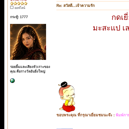
Re: สวัสดี...เจ้าความรัก
ออฟไลน์
กดเยี
กระทู้: 1777
มะสะแป เลย
รอยยิ้มและเสียงหัวเราะของ
คุณ คือรางวัลอันยิ่งใหญ่
ขอบพระคุณ ที่กรุณาเยี่ยมชมนะจ๊ะ :
พิมพ์กา