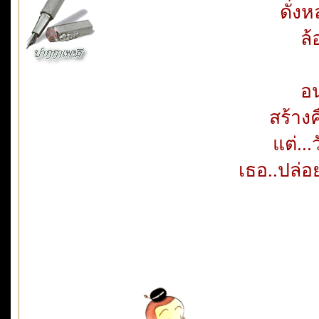
ดั่ง
ล้
อ
สร้าง
แต่...
เธอ..ปล่อ