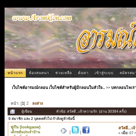
หน้าแรก
ห้องสนทนา
ช่วยเหลือ
ค้นหา
เข้าสู่ระบบ
สมัครสม
เว็บไซต์อารมณ์กลอน เว็บไซต์สำหรับผู้มีกลอนในหัวใจ..
>>
บทกลอนไพเร
หน้า: [
1
]
2
ลงล่าง
ผู้เขียน
หัวข้อ: สวัสดี...เจ้าความรัก (อ่าน 30384 ครั้ง)
0 สมาชิก
และ 2 บุคคลทั่วไป กำลังดูหัวข้อนี้
พู่กัน (lookgaow)
สวัสดี...เ
เด็กขยันประจำบ้าน
|
|
«
เมื่อ:
07 ก