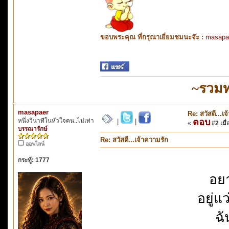
ขอบพระคุณ ที่กรุณาเยี่ยมชมนะจ๊ะ :
masapa
~รวมท
masapaer
Re: สวัสดี...เ
หนึ่งวินาทีในหัวใจคน..ไม่เท่า
ตอบ
|
|
«
#2 เมื่
บรรณารักษ์
Re: สวัสดี...เจ้าความรัก
ออฟไลน์
กระทู้: 1777
อยาก
อยู่
ฉั