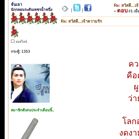
จั่นเจา
Re: สวัสดี...เ
นักกลอนระดับเพชรน้ำหนึ่ง
ตอบ
|
|
«
#1 เมื่
Re: สวัสดี...เจ้าความรัก
ออฟไลน์
กระทู้: 1353
คว
คือ
ผ
ว่า
สมาชิกดีเด่นประจำเดือนนี้..
โลกส
งดงา