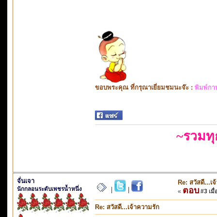
ขอบพระคุณ ที่กรุณาเยี่ยมชมนะจ๊ะ :
พิมพ์กา
~รวมท
จั่นเจา
Re: สวัสดี...เ
นักกลอนระดับเพชรน้ำหนึ่ง
ตอบ
|
|
«
#3 เมื่
Re: สวัสดี...เจ้าความรัก