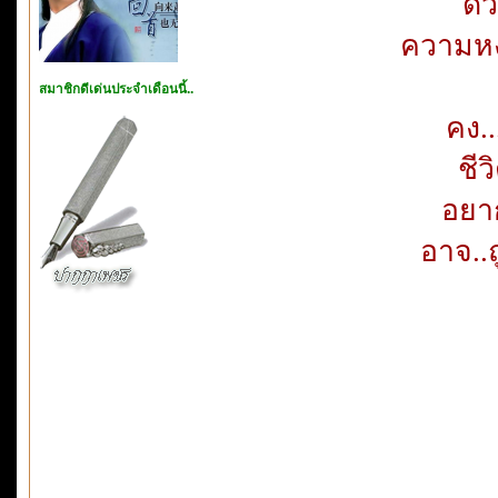
ด้
ความหงอ
สมาชิกดีเด่นประจำเดือนนี้..
คง..
ชีว
อยาก
อาจ..ถ