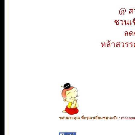
@ สวั
ชวนเช
ลดต
หล้าสวรรค
ขอบพระคุณ ที่กรุณาเยี่ยมชมนะจ๊ะ :
masapa