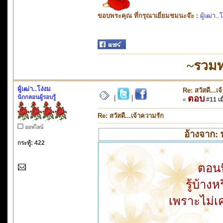
ขอบพระคุณ ที่กรุณาเยี่ยมชมนะจ๊ะ :
ผู้เฒ่า..
~รวมท
ผู้เฒ่า..โง่งม
Re: สวัสดี...เ
นักกลอนผู้รอบรู้
ตอบ
|
|
«
#11 เมื
Re: สวัสดี...เจ้าความรัก
ออฟไลน์
อ้างจาก: 
กระทู้: 422
ตอนน
รู้บ้าง
เพราะไม่เค