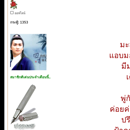
ออฟไลน์
กระทู้: 1353
มะส
แอบมอง
มี
เ
สมาชิกดีเด่นประจำเดือนนี้..
พู
ค่อยค
ปร