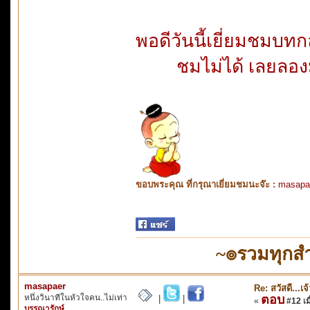
พอดีวันนี้เยี่ยมชมบ
ชมไม่ได้ เลยลอ
ขอบพระคุณ ที่กรุณาเยี่ยมชมนะจ๊ะ :
masapa
~๏รวมทุกสำ
masapaer
Re: สวัสดี...เ
หนึ่งวินาทีในหัวใจคน..ไม่เท่า
ตอบ
|
|
«
#12 เมื
บรรณารักษ์