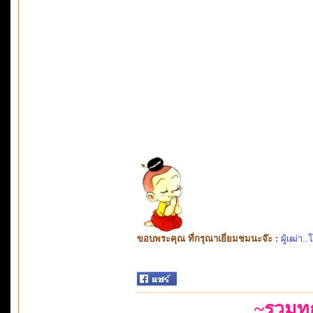
ขอบพระคุณ ที่กรุณาเยี่ยมชมนะจ๊ะ :
ผู้เฒ่า..
~รวมท