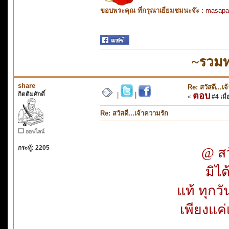
ขอบพระคุณ ที่กรุณาเยี่ยมชมนะจ๊ะ :
masapa
~รวมท
share
Re: สวัสดี...เ
กิตติมศักดิ์
ตอบ
|
|
«
#4 เมื่
Re: สวัสดี...เจ้าความรัก
ออฟไลน์
กระทู้: 2205
@ สวั
มิไ
แท้ ทุกว
เพียงแค่