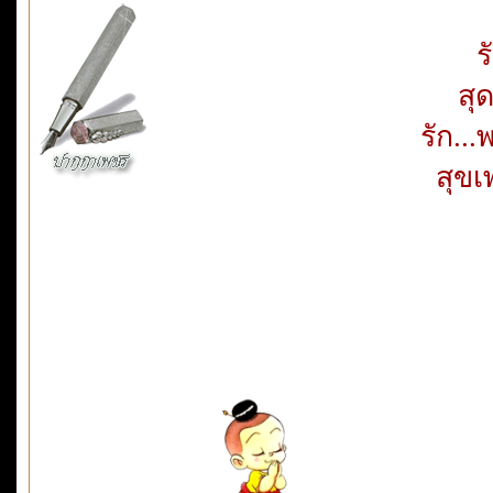
ร
สุ
รัก...
สุขเพ