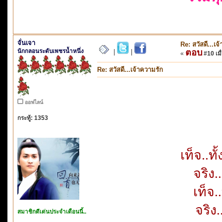
จั่นเจา
Re: สวัสดี...เจ
นักกลอนระดับเพชรน้ำหนึ่ง
ตอบ
|
|
«
#10 เมื่
Re: สวัสดี...เจ้าความรัก
ออฟไลน์
กระทู้: 1353
เท็จ..ท
จริง
เท็จ
จริง
สมาชิกดีเด่นประจำเดือนนี้..