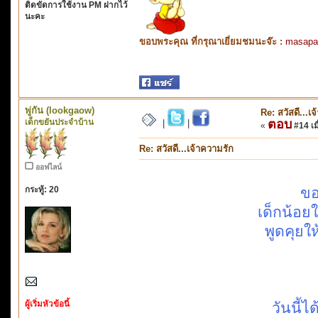
ติดขัดการใช้งาน PM ฝากไว้
นะคะ
ขอบพระคุณ ที่กรุณาเยี่ยมชมนะจ๊ะ :
masapa
พู่กัน (lookgaow)
Re: สวัสดี...เ
เด็กขยันประจำบ้าน
ตอบ
|
|
«
#14 เมื
Re: สวัสดี...เจ้าความรัก
ออฟไลน์
กระทู้: 20
ขอ
เด็กน้อย
พูดคุยใ
ผู้เริ่มหัวข้อนี้
วันนี้ไ