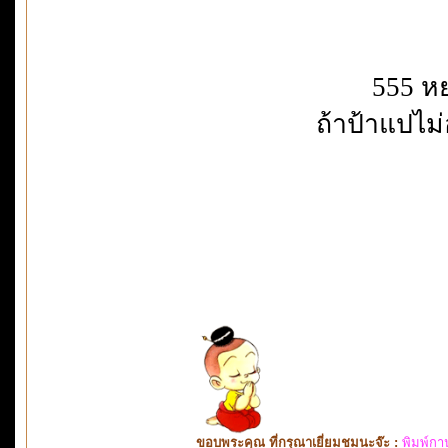
555 ห
ถ้าป้าแปไม่อ
ขอบพระคุณ ที่กรุณาเยี่ยมชมนะจ๊ะ :
พิมพ์กา