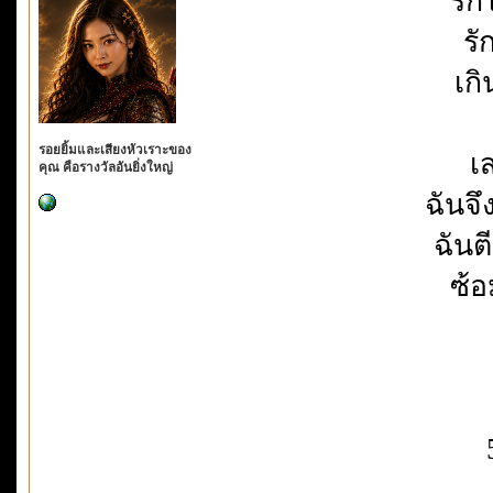
รัก
รั
เก
รอยยิ้มและเสียงหัวเราะของ
เ
คุณ คือรางวัลอันยิ่งใหญ่
ฉันจึ
ฉัน
ซ้อ