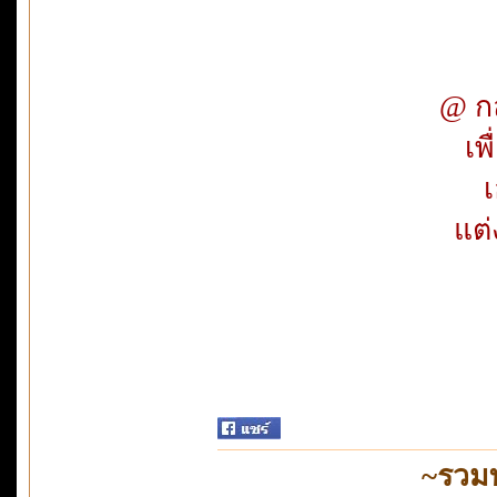
@ กล
เพ
เ
แต่
~รวม