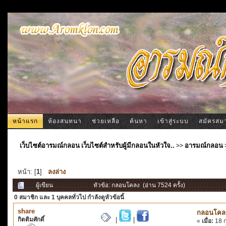
หน้าแรก
ห้องสนทนา
ช่วยเหลือ
ค้นหา
เข้าสู่ระบบ
สมัครสม
เว็บไซต์อารมณ์กลอน เว็บไซต์สำหรับผู้มีกลอนในหัวใจ..
>>
อารมณ์กลอน
หน้า: [
1
]
ลงล่าง
ผู้เขียน
หัวข้อ: กลอนโคลง (อ่าน 7524 ครั้ง)
0 สมาชิก
และ 1 บุคคลทั่วไป กำลังดูหัวข้อนี้
share
กลอนโคล
กิตติมศักดิ์
|
|
«
เมื่อ:
18 ก