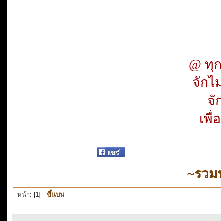
@ ทุก
จักไม
จั
เพื่
~รวม
หน้า: [
1
]
ขึ้นบน