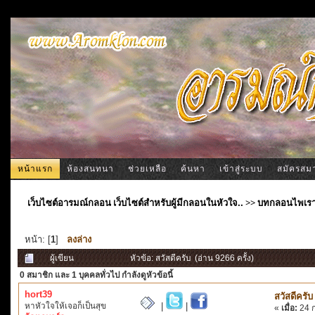
หน้าแรก
ห้องสนทนา
ช่วยเหลือ
ค้นหา
เข้าสู่ระบบ
สมัครสม
เว็บไซต์อารมณ์กลอน เว็บไซต์สำหรับผู้มีกลอนในหัวใจ..
>>
บทกลอนไพเร
หน้า: [
1
]
ลงล่าง
ผู้เขียน
หัวข้อ: สวัสดีครับ (อ่าน 9266 ครั้ง)
0 สมาชิก
และ 1 บุคคลทั่วไป กำลังดูหัวข้อนี้
hort39
สวัสดีครับ
หาหัวใจให้เจอก็เป็นสุข
|
|
«
เมื่อ:
24 ก