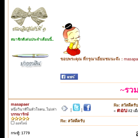
สมาชิกดีเด่นประจำเดือนนี้..
ขอบพระคุณ ที่กรุณาเยี่ยมชมนะจ๊ะ :
masapa
~รวม
masapaer
Re: สวัสดีครับ
หนึ่งวินาทีในหัวใจคน..ไม่เท่า
ตอบ
|
|
«
#2 เมื่
บรรณารักษ์
Re: สวัสดีครับ
ออฟไลน์
กระทู้: 1779