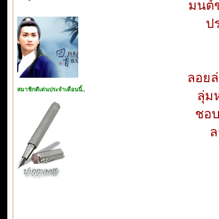
มนต์ข
ปร
ลอยล่
สมาชิกดีเด่นประจำเดือนนี้..
ลุ่
ชอบ
ล