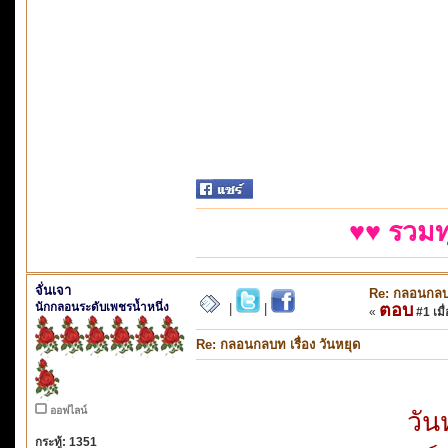
♥♥ รวมท
จั่นเจา
Re: กลอนกลบท 
นักกลอนระดับเพชรน้ำหนึ่ง
ตอบ
|
|
«
#1 เมื่
Re: กลอนกลบท เรื่อง วันหยุด
ออฟไลน์
วัน
กระทู้: 1351