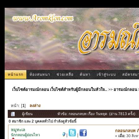
หน้าแรก
ห้องสนทนา
ช่วยเหลือ
ค้นหา
เข้าสู่ระบบ
สมัครสม
เว็บไซต์อารมณ์กลอน เว็บไซต์สำหรับผู้มีกลอนในหัวใจ..
>>
อารมณ์กลอน
หน้า: [
1
]
ลงล่าง
ผู้เขียน
หัวข้อ: กลอนกลบท เรื่อง วันหยุด (อ่าน 7813 ครั้ง)
0 สมาชิก
และ 2 บุคคลทั่วไป กำลังดูหัวข้อนี้
หมูทะเล
กลอนกลบท เรื
นักกลอนผู้อ่อนไหว
|
|
«
เมื่อ:
30 สิงห