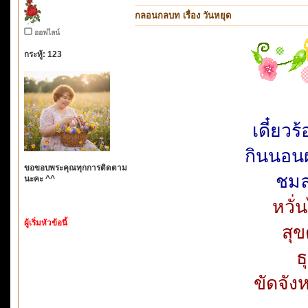
กลอนกลบท เรื่อง วันหยุด
ออฟไลน์
กระทู้: 123
เดี๋ยวร
กินนอน
ขอขอบพระคุณทุกการติดตาม
ชมล
นะคะ ^^
หวั่
ผู้เริ่มหัวข้อนี้
สุ
ธ
ขัดจัง