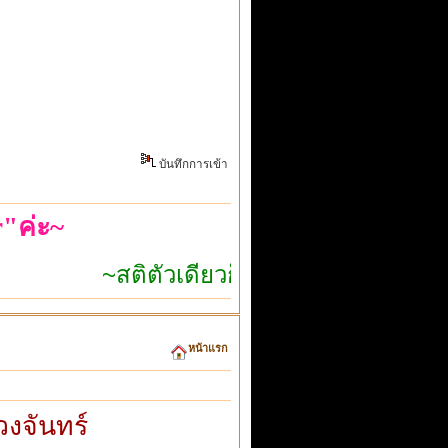
บันทึกการเข้า
"ค่ะ~
~สติตัวเดียวก็เอาอยู่~
หน้าแรก
งจันทร์