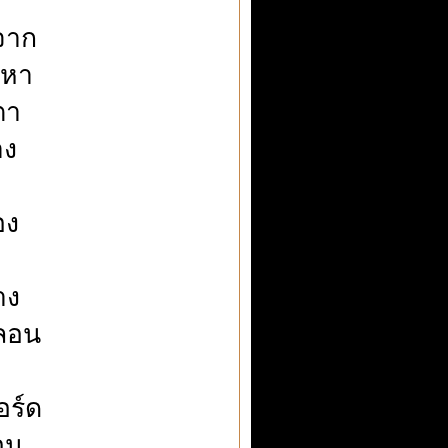
จาก
งหา
ตา
าง
อง
าง
กลอน
อร์ด
อน