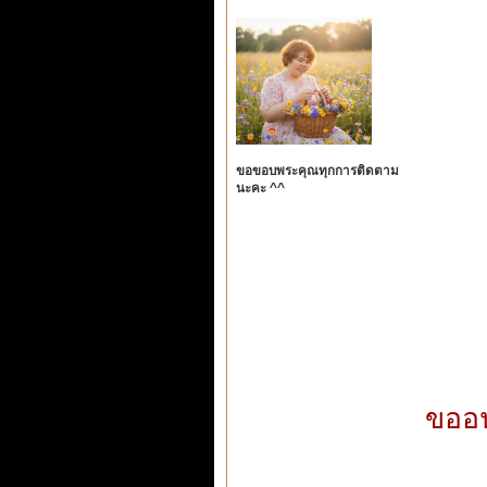
ขอขอบพระคุณทุกการติดตาม
นะคะ ^^
ขออน