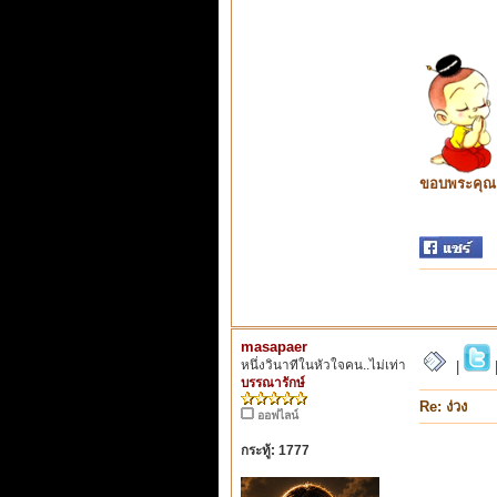
ขอบพระคุณ ท
masapaer
หนึ่งวินาทีในหัวใจคน..ไม่เท่า
|
บรรณารักษ์
Re: ง่วง
ออฟไลน์
กระทู้: 1777