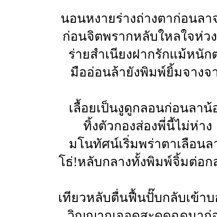
นอนหงายร่างถ่างตาก่อนลา
ก่อนจิตพรากหลับใหลใจห่ว
ร่ายสำเนียงฝากรักแม้หนัก
มืออ่อนล้ายังพิมพ์ยิ้มจางจ
เลื้อยเป็นงูดูกลอนก่อนลาน้
ทิ้งตัวกองส่องพี่นี้ไม่ห่าง
มโนทัศน์เริ่มพร่าตาเลือนล
โธ่!หลับกลางทั้งพิมพ์จิ้มต่อ
เทียวหลับตื่นฟื้นปั๊บกลับเข้าบ
วิญญาณจอดสะดุดฉุดมาก่