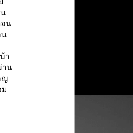
ี
อน
ลอน
าน
บ้า
ผ่าน
าญ
อม