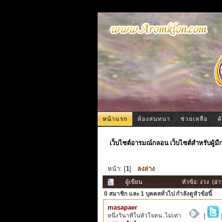
หน้าแรก
ห้องสนทนา
ช่วยเหลือ
ค
เว็บไซต์อารมณ์กลอน เว็บไซต์สำหรับผู้ม
หน้า: [
1
]
ลงล่าง
ผู้เขียน
หัวข้อ: ง่วง (อ่
0 สมาชิก
และ 1 บุคคลทั่วไป กำลังดูหัวข้อนี้
masapaer
หนึ่งวินาทีในหัวใจคน..ไม่เท่า
|