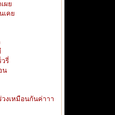
ิดเผย
่นเคย
ำ
ี
วรี่
นอน
่วงเหมือนกันค่าาา