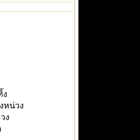
้ง
วงหน่วง
ดวง
า