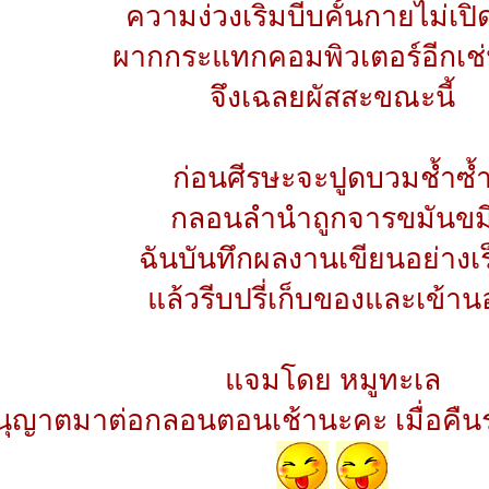
ความง่วงเริ่มบีบคั้นกายไม่เป
ผากกระแทกคอมพิวเตอร์อีกเช
จึงเฉลยผัสสะขณะนี้
ก่อนศีรษะจะปูดบวมช้ำซ้
กลอนลำนำถูกจารขมันขม
ฉันบันทึกผลงานเขียนอย่างเร็
แล้วรีบปรี่เก็บของและเข้า
แจมโดย หมูทะเล
ุญาตมาต่อกลอนตอนเช้านะคะ เมื่อคืนร