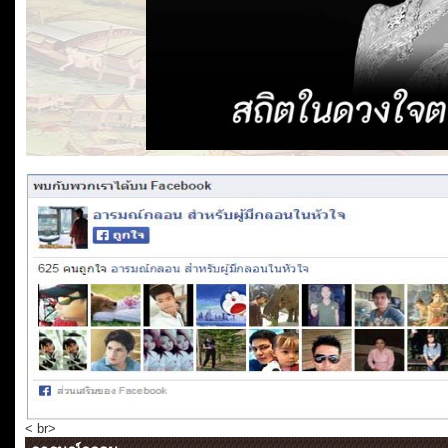
< br>