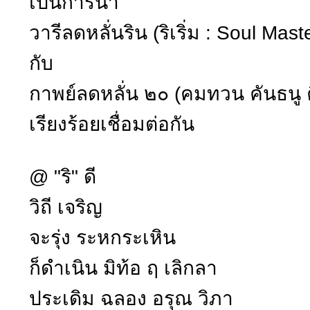
เป็นการนำ
วารีลดหลั่นริน (ริเริ่ม : Soul Mas
กับ
กาพย์ลดหลั่น ๒๐ (คมทวน คันธนู 
เรียงร้อยเชื่อมต่อกัน
@ "ริ" ดี
วิถี เจริญ
จะรุ่ง ระหกระเหิน
ก็ดำเนิน มิท้อ ฤ เลิกลา
ประเดิม ฉลอง อรุณ วิภา