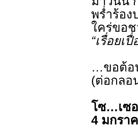
มาวันนี้
พร่ำร้องบ
ใคร่ขอช
“เรื่อยเ
…ขอต้อน
(ต่อกลอน
โซ…เซอ
4 มกราค