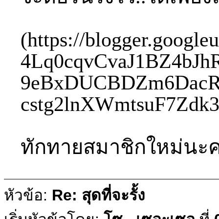
(https://blogger.goo
4Lq0cqvCvaJ1BZ4bJh
9eBxDUCBDZm6DacR
cstg2lnXWmtsuF7Zdk3h
ทักทายสมาชิกใหม่นะค
หัวข้อ:
Re: สุดที่จะรั้ง