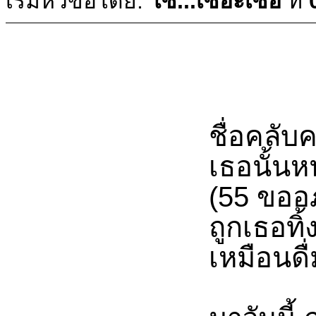
เริ่มหัวข้อโดย:
โซ...เซอะเซอ
ที่
ชื่อคลับ
เธอนั้นห
(55 ขออภ
ถูกเธอท
เหมือนดื