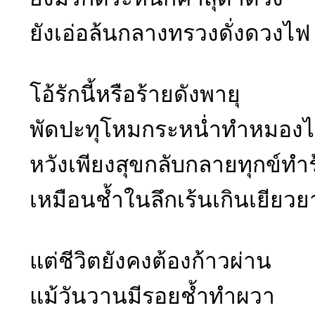
ยังเอ่อล้นกลางทรวงดั่งดวงไฟ
โอ้รักนี้หรือร้ายดังพายุ
พัดปะทุโหมกระหน่ำทำหมองไ
หวังเพียงสุขกลับกลายทุกข์ทำ
เหมือนช้ำในลึกเร้นเกินเยียวย
แต่ชีวิตยังคงต้องก้าวผ่าน
แม้วันวานมีรอยช้ำทำผวา