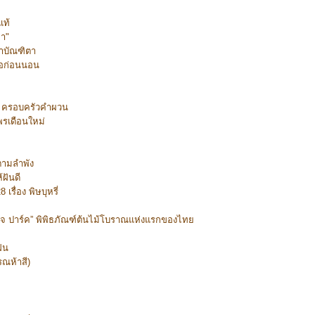
แท้
า"
ตาบัณฑิตา
ขอก่อนนอน
ง ครอบครัวคำผวน
พรเดือนใหม่
ตามลำพัง
้ฝันดี
เรื่อง พิษบุหรี่
เทจ ปาร์ค” พิพิธภัณฑ์ต้นไม้โบราณแห่งแรกของไทย
ฝน
รณห้าสี)