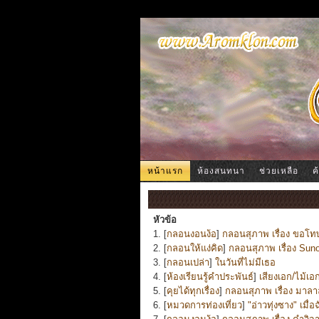
หน้าแรก
ห้องสนทนา
ช่วยเหลือ
ค
หัวข้อ
1. [
กลอนงอนง้อ
]
กลอนสุภาพ เรื่อง ขอโทษท
2. [
กลอนให้แง่คิด
]
กลอนสุภาพ เรื่อง Sun
3. [
กลอนเปล่า
]
ในวันที่ไม่มีเธอ
4. [
ห้องเรียนรู้คำประพันธ์
]
เสียงเอก/ไม้เอ
5. [
คุยได้ทุกเรื่อง
]
กลอนสุภาพ เรื่อง มาลา
6. [
หมวดการท่องเที่ยว
]
"อ่าวทุ่งซาง" เมื่อ