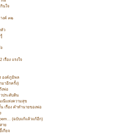
ารณ์
จกินใจ
นางค์ ๓๒
หัว
ู้
ใจ
 เรื่อง แรงใจ
 องค์ภูมิพล
มาอีกครั้ง)
ถึงพ่อ
ดาวประดับดิน
ญมณีแห่งความสุข
ั้น เรื่อง คำทำนายของพ่อ
ง
oem… (ฉบับแก้แล้วแก้อีก)
กสาย
ี้เกียจ