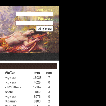
Username:
Password:
เริ่มโดย
อ่าน
ตอบ
หมูทะเล
13935
7
หมูทะเล
4029
0
•แก่นไม้๛•
12167
4
share
11862
3
หมูทะเล
8976
0
พิกุลแก้ว
8103
2