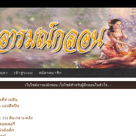
้นหา
เข้าสู่ระบบ
สมัครสมาชิก
เว็บไซต์อารมณ์กลอน เว็บไซต์สำหรับผู้มีกลอนในหัวใจ.. -
ี่ห่างเหิน
o แอปศิลปิน
ก วาง ต้น-กลาง-หลัง
ลอตเตอรี่
ฉันยังเด็ก