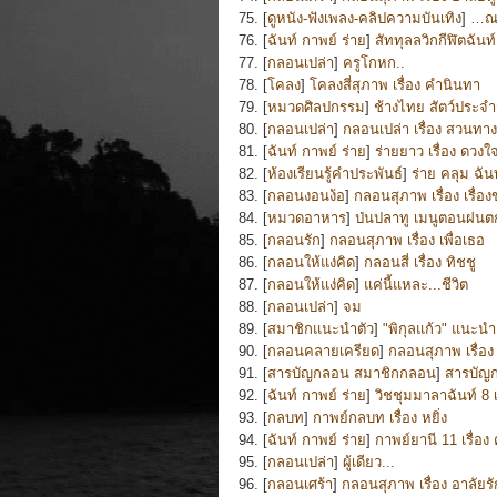
75. [
ดูหนัง-ฟังเพลง-คลิปความบันเทิง
]
…ณ 
76. [
ฉันท์ กาพย์ ร่าย
]
สัททุลลวิกกีฬิตฉัน
77. [
กลอนเปล่า
]
ครูโกหก..
78. [
โคลง
]
โคลงสี่สุภาพ เรื่อง คำนินทา
79. [
หมวดศิลปกรรม
]
ช้างไทย สัตว์ประจ
80. [
กลอนเปล่า
]
กลอนเปล่า เรื่อง สวนทาง
81. [
ฉันท์ กาพย์ ร่าย
]
ร่ายยาว เรื่อง ดวงใ
82. [
ห้องเรียนรู้คำประพันธ์
]
ร่าย คลุม ฉัน
83. [
กลอนงอนง้อ
]
กลอนสุภาพ เรื่อง เรื่อ
84. [
หมวดอาหาร
]
ป่นปลาทู เมนูตอนฝนตก
85. [
กลอนรัก
]
กลอนสุภาพ เรื่อง เพื่อเธอ
86. [
กลอนให้แง่คิด
]
กลอนสี่ เรื่อง ทิชชู
87. [
กลอนให้แง่คิด
]
แค่นี้แหละ...ชีวิต
88. [
กลอนเปล่า
]
จม
89. [
สมาชิกแนะนำตัว
]
"พิกุลแก้ว" แนะนำ
90. [
กลอนคลายเครียด
]
กลอนสุภาพ เรื่อง 
91. [
สารบัญกลอน สมาชิกกลอน
]
สารบัญก
92. [
ฉันท์ กาพย์ ร่าย
]
วิชชุมมาลาฉันท์ 8 เ
93. [
กลบท
]
กาพย์กลบท เรื่อง หยิ่ง
94. [
ฉันท์ กาพย์ ร่าย
]
กาพย์ยานี 11 เรื่อง
95. [
กลอนเปล่า
]
ผู้เดียว...
96. [
กลอนเศร้า
]
กลอนสุภาพ เรื่อง อาลัยรั