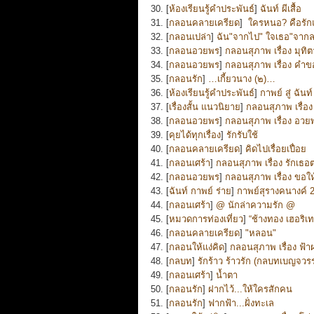
30. [
ห้องเรียนรู้คำประพันธ์
]
ฉันท์ ผีเสื้อ
31. [
กลอนคลายเครียด
]
ใครหนอ? คือรัก
32. [
กลอนเปล่า
]
ฉัน"จากไป" ใจเธอ"จากล
33. [
กลอนอวยพร
]
กลอนสุภาพ เรื่อง มุทิ
34. [
กลอนอวยพร
]
กลอนสุภาพ เรื่อง คำ
35. [
กลอนรัก
]
…เกี้ยวนาง (๒)…
36. [
ห้องเรียนรู้คำประพันธ์
]
กาพย์ สู่ ฉันท์
37. [
เรื่องสั้น แนวนิยาย
]
กลอนสุภาพ เรื่อ
38. [
กลอนอวยพร
]
กลอนสุภาพ เรื่อง อวย
39. [
คุยได้ทุกเรื่อง
]
รักรับใช้
40. [
กลอนคลายเครียด
]
คิดไปเรื่อยเปื่อย
41. [
กลอนเศร้า
]
กลอนสุภาพ เรื่อง รักเธอ
42. [
กลอนอวยพร
]
กลอนสุภาพ เรื่อง ขอให
43. [
ฉันท์ กาพย์ ร่าย
]
กาพย์สุรางคนางค์ 28 
44. [
กลอนเศร้า
]
@ นักล่าความรัก @
45. [
หมวดการท่องเที่ยว
]
“ช้างทอง เฮอริ
46. [
กลอนคลายเครียด
]
"หลอน"
47. [
กลอนให้แง่คิด
]
กลอนสุภาพ เรื่อง ฟ้า
48. [
กลบท
]
รักร้าว ร้าวรัก (กลบทเบญจวร
49. [
กลอนเศร้า
]
น้ำตา
50. [
กลอนรัก
]
ฝากไว้...ให้ใครสักคน
51. [
กลอนรัก
]
ฟากฟ้า...ฝั่งทะเล