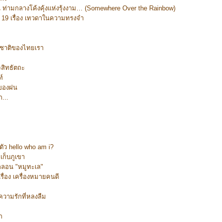
ท่ามกลางโค้งคุ้งแห่งรุ้งงาม… (Somewhere Over the Rainbow)
ท์ 19 เรื่อง เทวดาในความทรงจำ
ำชาติของไทยเรา
จสิทธัตถะ
ท์
งของฝน
...
ตัว hello who am i?
เก็บภูเขา
ลอน "หมูทะเล"
รื่อง เครื่องหมายคนดี
 ความรักที่หลงลืม
ก