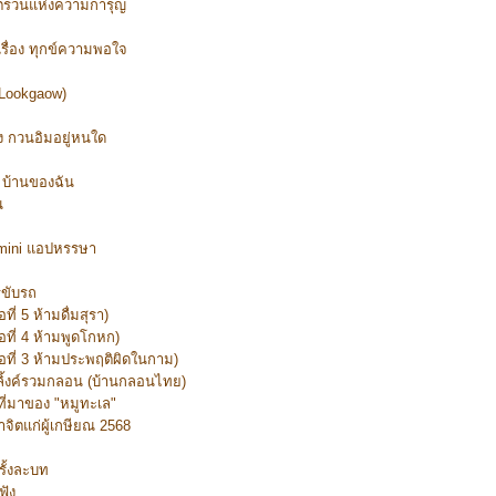
ซ่ตรวนแห่งความการุญ
เรื่อง ทุกข์ความพอใจ
 (Lookgaow)
อง กวนอิมอยู่หนใด
ง บ้านของฉัน
น
emini แอปหรรษา
รขับรถ
อที่ 5 ห้ามดื่มสุรา)
้อที่ 4 ห้ามพูดโกหก)
ข้อที่ 3 ห้ามประพฤติผิดในกาม)
างลิ้งค์รวมกลอน (บ้านกลอนไทย)
 ที่มาของ "หมูทะเล"
าจิตแก่ผู้เกษียณ 2568
รั้งละบท
ฟัง