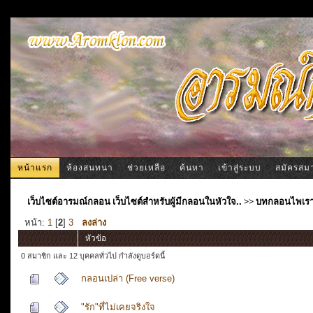
หน้าแรก
ห้องสนทนา
ช่วยเหลือ
ค้นหา
เข้าสู่ระบบ
สมัครสม
เว็บไซต์อารมณ์กลอน เว็บไซต์สำหรับผู้มีกลอนในหัวใจ..
>>
บทกลอนไพเร
หน้า:
1
[
2
]
3
ลงล่าง
หัวข้อ
0 สมาชิก และ 12 บุคคลทั่วไป กำลังดูบอร์ดนี้
กลอนเปล่า (Free verse)
"รัก"ที่ไม่เคยจริงใจ