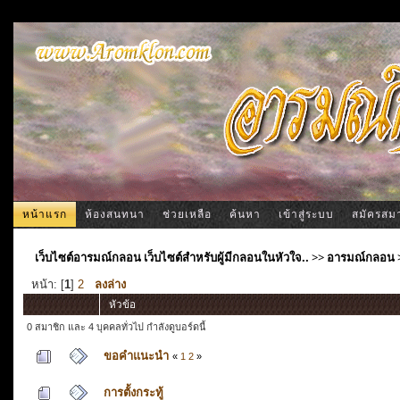
หน้าแรก
ห้องสนทนา
ช่วยเหลือ
ค้นหา
เข้าสู่ระบบ
สมัครสม
เว็บไซต์อารมณ์กลอน เว็บไซต์สำหรับผู้มีกลอนในหัวใจ..
>>
อารมณ์กลอน
หน้า: [
1
]
2
ลงล่าง
หัวข้อ
0 สมาชิก และ 4 บุคคลทั่วไป กำลังดูบอร์ดนี้
ขอคำแนะนำ
«
1
2
»
การตั้งกระทู้