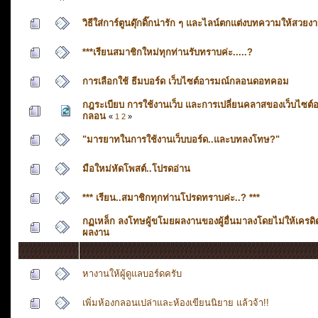
วิธีใส่การ์ตูนดุ๊กดิ๊กน่ารัก ๆ และไลน์ตกแต่งบทความให้สวยง
***เรียนสมาชิกใหม่ทุกท่านรับทราบค่ะ.....?
การเลือกใช้ ธีมบอร์ด เว็บไซต์อารมณ์กลอนดอทคอม
กฎระเบียบ การใช้งานเว็บ และการเปลี่ยนคลาสของเว็บไซต์
กลอน
«
1
2
»
"มารยาทในการใช้งานเว็บบอร์ด..และบทลงโทษ?"
มือใหม่หัดโพสต์..โปรดอ่าน
*** เรียน..สมาชิกทุกท่านโปรดทราบค่ะ..? ***
กฏเหล็ก ลงโทษผู้ขโมยผลงานของผู้อื่นมาลงโดยไม่ให้เครดิ
ผลงาน
หางานให้ผู้ดูแลบอร์ดครับ
เพิ่มห้องกลอนเปล่าและห้องเขียนนิยาย แล้วจ้า!!