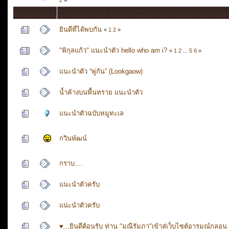
ยินดีที่ได้พบกัน
«
1
2
»
"พิกุลแก้ว" แนะนำตัว hello who am i?
«
1
2
...
5
6
»
แนะนำตัว “พู่กัน” (Lookgaow)
น้ำค้างบนพื้นทราย แนะนำตัว
แนะนำตัวฉบับหมูทะเล
กวินพัฒน์
กราบ....
แนะนำตัวครับ
แน่ะนำตัวครับ
♥...ยินดีต้อนรับ ท่าน "มณีรัมภา"เข้าสู่เว็บไซต์อารมณ์กลอน 