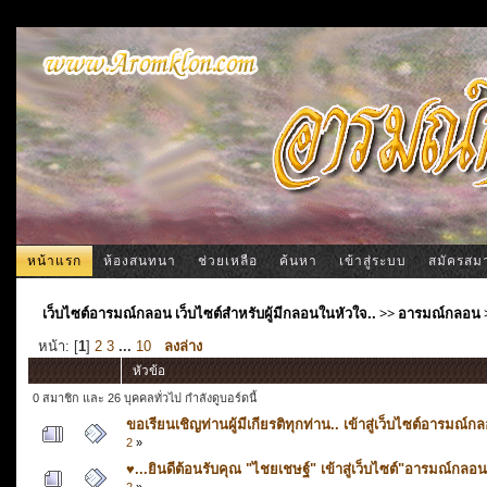
หน้าแรก
ห้องสนทนา
ช่วยเหลือ
ค้นหา
เข้าสู่ระบบ
สมัครสม
เว็บไซต์อารมณ์กลอน เว็บไซต์สำหรับผู้มีกลอนในหัวใจ..
>>
อารมณ์กลอน
หน้า: [
1
]
2
3
...
10
ลงล่าง
หัวข้อ
0 สมาชิก และ 26 บุคคลทั่วไป กำลังดูบอร์ดนี้
ขอเรียนเชิญท่านผู้มีเกียรติทุกท่าน.. เข้าสู่เว็บไซต์อารมณ์ก
2
»
♥...ยินดีต้อนรับคุณ "ไชยเชษฐ์" เข้าสู่เว็บไซต์"อารมณ์กลอน
2
»