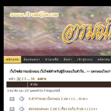
หน้าแรก
ห้องสนทนา
ช่วยเหลือ
ค้นหา
เข้าสู่ระบบ
สมัครสม
เว็บไซต์อารมณ์กลอน เว็บไซต์สำหรับผู้มีกลอนในหัวใจ..
>>
บทกลอนไพเร
หน้า: [
1
]
2
3
...
59
ลงล่าง
หัวข้อ
0 สมาชิก และ 137 บุคคลทั่วไป กำลังดูบอร์ดนี้
4 คำกำหนด เป็นกลอน 1 บท
«
1
2
...
45
46
»
ต่อกลอนคนละ 1 บท 1 เรื่อง จบใน 8 บท
«
1
2
3
4
»