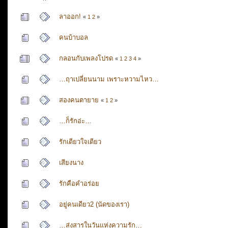
ลาออก!
«
1
2
»
คนบ้าบอล
กลอนกับเพลงโปรด
«
1
2
3
4
»
…ฤาเปลี่ยนนาม เพราะหวามไหว…
สองคนตายาย
«
1
2
»
…ก็รักอ่ะ…
รักเดียวใจเดียว
เสียงนาง
รักคือคำอร่อย
อยู่คนเดียว2 (นัดของเรา)
…ส่งสารในวันแห่งความรัก…