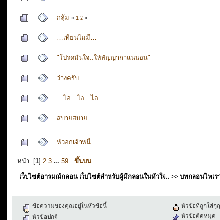
กลุ้ม
«
1
2
»
…เทียนไม่มี…
"โปรดมั่นใจ..ให้สัญญากาแน่นอน"
ว่างครับ
…ไอ…ไอ…ไอ
สบายสบาย
หัวอกเจ้าหนี้
หน้า: [
1
]
2
3
...
59
ขึ้นบน
เว็บไซต์อารมณ์กลอน เว็บไซต์สำหรับผู้มีกลอนในหัวใจ..
>>
บทกลอนไพเร
ข้อความของคุณอยู่ในหัวข้อนี้
หัวข้อที่ถูกใส่ก
หัวข้อติดหมุด
หัวข้อปกติ