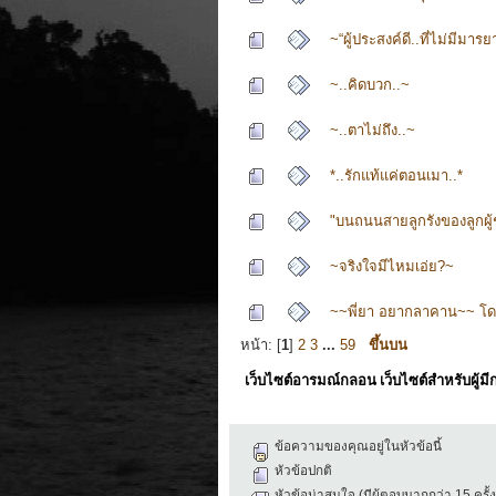
~“ผู้ประสงค์ดี..ที่ไม่มีมาร
~..คิดบวก..~
~..ตาไม่ถึง..~
*..รักแท้แค่ตอนเมา..*
"บนถนนสายลูกรังของลูกผู้
~จริงใจมีไหมเอ่ย?~
~~พี่ยา อยากลาคาน~~ โดย.
หน้า: [
1
]
2
3
...
59
ขึ้นบน
เว็บไซต์อารมณ์กลอน เว็บไซต์สำหรับผู้ม
ข้อความของคุณอยู่ในหัวข้อนี้
หัวข้อปกติ
หัวข้อน่าสนใจ (มีผู้ตอบมากกว่า 15 ครั้ง