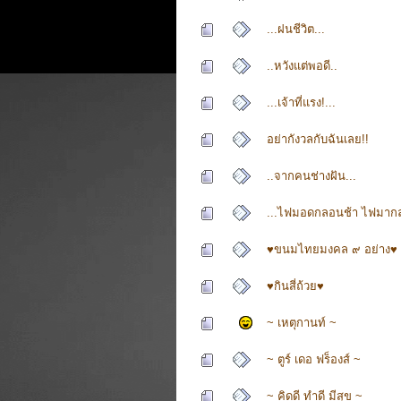
...ฝนชีวิต...
..หวังแต่พอดี..
...เจ้าที่แรง!...
อย่ากังวลกับฉันเลย!!
..จากคนช่างฝัน...
...ไฟมอดกลอนช้า ไฟมากล
♥ขนมไทยมงคล ๙ อย่าง♥
♥กินสี่ถ้วย♥
~ เหตุกานท์ ~
~ ตูร์ เดอ ฟร็องส์ ~
~ คิดดี ทำดี มีสุข ~