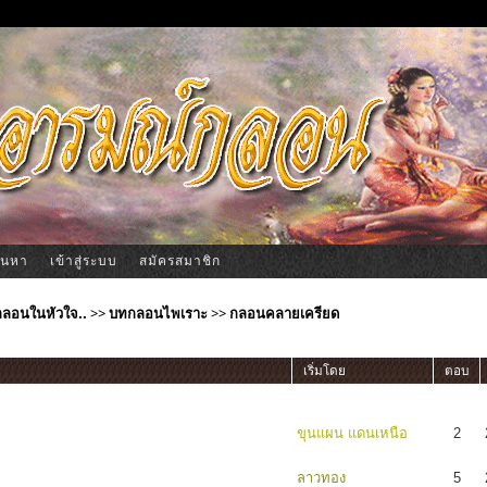
้นหา
เข้าสู่ระบบ
สมัครสมาชิก
ีกลอนในหัวใจ..
>>
บทกลอนไพเราะ
>>
กลอนคลายเครียด
เริ่มโดย
ตอบ
ขุนแผน แดนเหนือ
2
ลาวทอง
5