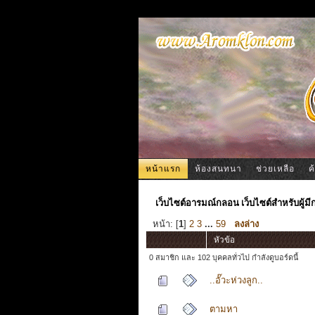
หน้าแรก
ห้องสนทนา
ช่วยเหลือ
ค
เว็บไซต์อารมณ์กลอน เว็บไซต์สำหรับผู้ม
หน้า: [
1
]
2
3
...
59
ลงล่าง
หัวข้อ
0 สมาชิก และ 102 บุคคลทั่วไป กำลังดูบอร์ดนี้
..อั๊วะห่วงลูก..
ตามหา