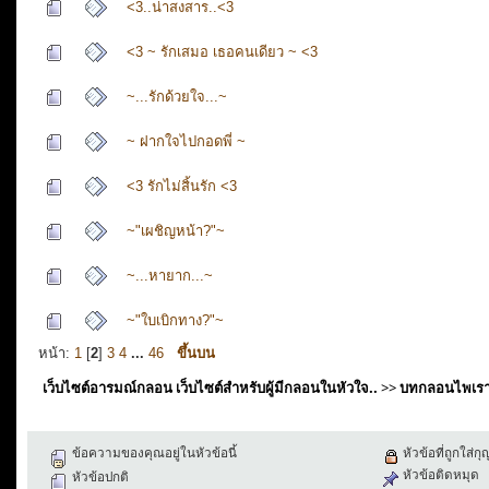
<3..น่าสงสาร..<3
<3 ~ รักเสมอ เธอคนเดียว ~ <3
~...รักด้วยใจ...~
~ ฝากใจไปกอดพี่ ~
<3 รักไม่สิ้นรัก <3
~"เผชิญหน้า?"~
~...หายาก...~
~"ใบเบิกทาง?"~
หน้า:
1
[
2
]
3
4
...
46
ขึ้นบน
เว็บไซต์อารมณ์กลอน เว็บไซต์สำหรับผู้มีกลอนในหัวใจ..
>>
บทกลอนไพเร
ข้อความของคุณอยู่ในหัวข้อนี้
หัวข้อที่ถูกใส่ก
หัวข้อติดหมุด
หัวข้อปกติ