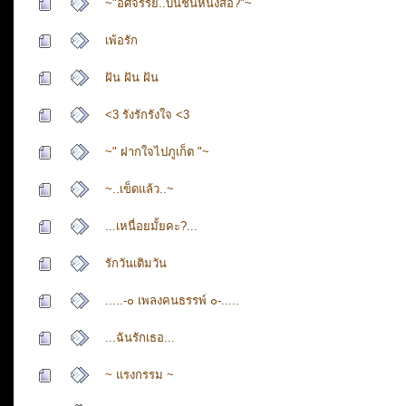
~"อัศจรรย์..บนชั้นหนังสือ?"~
เพ้อรัก
ฝัน ฝัน ฝัน
<3 รังรักรังใจ <3
~" ฝากใจไปภูเก็ต "~
~..เข็ดแล้ว..~
...เหนื่อยมั้ยคะ?...
รักวันเติมวัน
.....-๐ เพลงคนธรรพ์ ๐-.....
...ฉันรักเธอ...
~ แรงกรรม ~