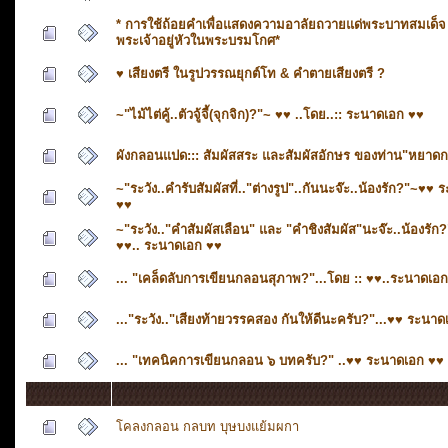
* การใช้ถ้อยคำเพื่อแสดงความอาลัยถวายแด่พระบาทสมเด็จ
พระเจ้าอยู่หัวในพระบรมโกศ*
♥ เสียงตรี ในรูปวรรณยุกต์โท & คำตายเสียงตรี ?
~"ไม้ไต่คู้..ตัวจู้จี้(จุกจิก)?"~ ♥♥ ..โดย..:: ระนาดเอก ♥♥
ผังกลอนแปด::: สัมผัสสระ และสัมผัสอักษร ของท่าน"หยาดก
~"ระวัง..คำรับสัมผัสที่.."ต่างรูป"..กันนะจ๊ะ..น้องรัก?"~♥♥
♥♥
~"ระวัง.."คำสัมผัสเลือน" และ "คำชิงสัมผัส"นะจ๊ะ..น้องรัก
♥♥.. ระนาดเอก ♥♥
... "เคล็ดลับการเขียนกลอนสุภาพ?"...โดย :: ♥♥..ระนาดเอก
..."ระวัง.."เสียงท้ายวรรคสอง กันให้ดีนะครับ?"...♥♥ ระนา
... "เทคนิคการเขียนกลอน ๖ บทครับ?" ..♥♥ ระนาดเอก ♥♥
โคลงกลอน กลบท บุษบงแย้มผกา