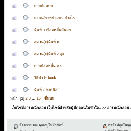
กาพย์กลบท
กลอน/กาพย์ แยกอย่างไร
ฉันท์ วารีลดหลั่นผันผก
สมาน(ะ)ฉันท์ ๓
สมาน(ะ)ฉันท์ ลหุ๑
กาพย์ลดหลั่น ๒๐
วิธีทำ E-book
ฉันท์ ภุชงคลิลา
หน้า: [
1
]
2
3
...
15
ขึ้นบน
เว็บไซต์อารมณ์กลอน เว็บไซต์สำหรับผู้มีกลอนในหัวใจ..
>>
อารมณ์กลอน
ข้อความของคุณอยู่ในหัวข้อนี้
หัวข้อที่ถูกใส่ก
หัวข้อติดหมุด