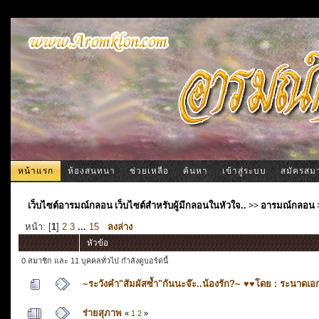
หน้าแรก
ห้องสนทนา
ช่วยเหลือ
ค้นหา
เข้าสู่ระบบ
สมัครสม
เว็บไซต์อารมณ์กลอน เว็บไซต์สำหรับผู้มีกลอนในหัวใจ..
>>
อารมณ์กลอน
หน้า: [
1
]
2
3
...
15
ลงล่าง
หัวข้อ
0 สมาชิก และ 11 บุคคลทั่วไป กำลังดูบอร์ดนี้
~ระวังคำ"สัมผัสซ้ำ"กันนะจ๊ะ..น้องรัก?~ ♥♥โดย : ระนาดเอ
ร่ายสุภาพ
«
1
2
»