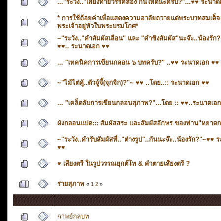
..."ระวัง.."เสียงท้ายวรรคสอง กันให้ดีนะครับ?"...♥♥ ระนา
* การใช้ถ้อยคำเพื่อแสดงความอาลัยถวายแด่พระบาทสมเด็จ
พระเจ้าอยู่หัวในพระบรมโกศ*
~"ระวัง.."คำสัมผัสเลือน" และ "คำชิงสัมผัส"นะจ๊ะ..น้องรัก
♥♥.. ระนาดเอก ♥♥
... "เทคนิคการเขียนกลอน ๖ บทครับ?" ..♥♥ ระนาดเอก ♥♥
~"ไม้ไต่คู้..ตัวจู้จี้(จุกจิก)?"~ ♥♥ ..โดย..:: ระนาดเอก ♥♥
... "เคล็ดลับการเขียนกลอนสุภาพ?"...โดย :: ♥♥..ระนาดเอก
ผังกลอนแปด::: สัมผัสสระ และสัมผัสอักษร ของท่าน"หยาดก
~"ระวัง..คำรับสัมผัสที่.."ต่างรูป"..กันนะจ๊ะ..น้องรัก?"~♥♥
♥♥
♥ เสียงตรี ในรูปวรรณยุกต์โท & คำตายเสียงตรี ?
ร่ายสุภาพ
«
1
2
»
กาพย์กลบท