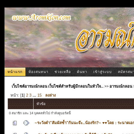
หน้าแรก
ห้องสนทนา
ช่วยเหลือ
ค้นหา
เข้าสู่ระบบ
สมัครสม
เว็บไซต์อารมณ์กลอน เว็บไซต์สำหรับผู้มีกลอนในหัวใจ..
>>
อารมณ์กลอน
หน้า: [
1
]
2
3
...
15
ลงล่าง
หัวข้อ
0 สมาชิก และ 14 บุคคลทั่วไป กำลังดูบอร์ดนี้
~ระวังคำ"สัมผัสซ้ำ"กันนะจ๊ะ..น้องรัก?~ ♥♥โดย : ระนาดเอ