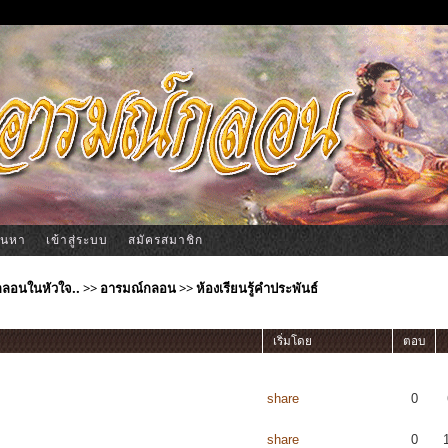
้นหา
เข้าสู่ระบบ
สมัครสมาชิก
ีกลอนในหัวใจ..
>>
อารมณ์กลอน
>>
ห้องเรียนรู้คำประพันธ์
เริ่มโดย
ตอบ
share
0
share
0