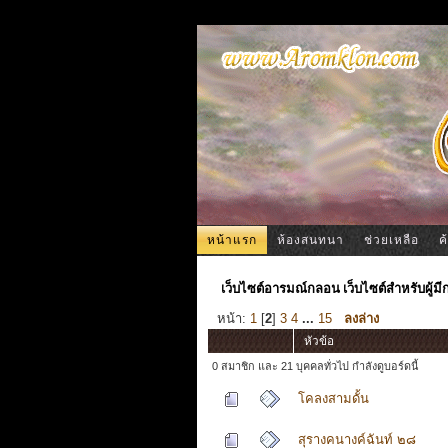
หน้าแรก
ห้องสนทนา
ช่วยเหลือ
ค
เว็บไซต์อารมณ์กลอน เว็บไซต์สำหรับผู้ม
หน้า:
1
[
2
]
3
4
...
15
ลงล่าง
หัวข้อ
0 สมาชิก และ 21 บุคคลทั่วไป กำลังดูบอร์ดนี้
โคลงสามดั้น
สุรางคนางค์ฉันท์ ๒๘