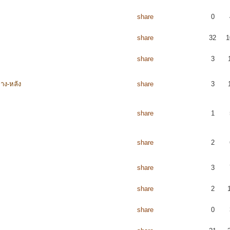
share
0
share
32
1
share
3
ลาง-หลัง
share
3
share
1
share
2
share
3
share
2
share
0