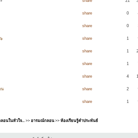
share
21
»
share
0
share
0
๑๖
share
1
share
1
share
1
share
4
อน
share
2
share
1
ีกลอนในหัวใจ..
>>
อารมณ์กลอน
>>
ห้องเรียนรู้คำประพันธ์