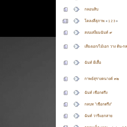
กลอนสิบ
โคลงสี่สุภาพ
«
1
2
3
»
สงบเสงี่ยมฉันท์ ๙
เสียงเอก/ไม้เอก วาง ต้น-ก
ฉันท์ ผีเสื้อ
กาพย์สุรางคนางค์ ๓๒
ฉันท์ ​เชือกตรึง
กลบท "เชือกตรึง"
ฉันท์ วารีแยกสาย