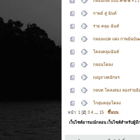
กลอนเจ็ด แบบ ๓-๒-๒
«
1
2
กาพย์ สู่ ฉันท์
ร่าย คลุม ฉันท์
กลอนแปด แฝง กาพย์ฉบัง
โคลงคลุมฉันท์
กลอนโคลง
เบญจางคอักษร
กลบท โคลงสอง ลองร่ายย้
โกสุมคลุมโคลง
หน้า:
1
[
2
]
3
4
...
15
ขึ้นบน
เว็บไซต์อารมณ์กลอน เว็บไซต์สำหรับผู้ม