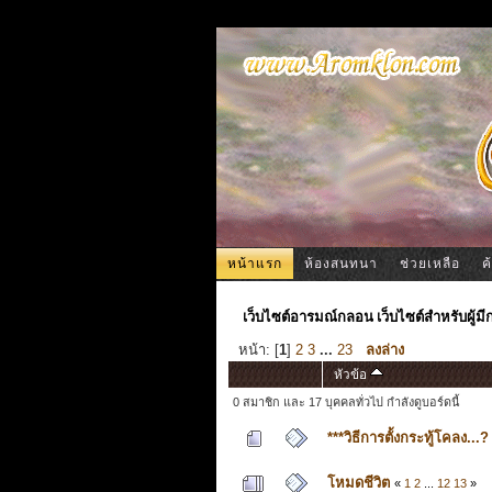
หน้าแรก
ห้องสนทนา
ช่วยเหลือ
ค
เว็บไซต์อารมณ์กลอน เว็บไซต์สำหรับผู้ม
หน้า: [
1
]
2
3
...
23
ลงล่าง
หัวข้อ
0 สมาชิก และ 17 บุคคลทั่วไป กำลังดูบอร์ดนี้
***วิธีการตั้งกระทู้โคลง...?
โหมดชีวิต
«
1
2
...
12
13
»