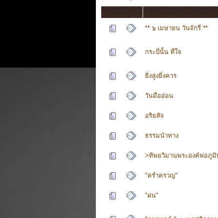
** ๖ เมษายน วันจักรี **
กระบี่นั้น ที่ใจ
ยิ่งสูงยิ่งควร
วันมืออ่อน
อริยสัจ
ธรรมนำทาง
>ทิพยวิมานพระองค์พ่อภูม
"คร่ำครวญ"
"ฝน"