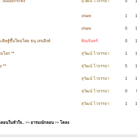
น วันลอยกระทง
สุวัฒน์ ไวจรรยา
0
share
1
share
0
ิษฐ์ขึ้นใหม่โดย ธนุ เสนสิงห์
พิณจันทร์
0
้อมโลก **
สุวัฒน์ ไวจรรยา
1
ษ **
สุวัฒน์ ไวจรรยา
5
สุวัฒน์ ไวจรรยา
1
สุวัฒน์ ไวจรรยา
0
สุวัฒน์ ไวจรรยา
1
ีกลอนในหัวใจ..
>>
อารมณ์กลอน
>>
โคลง