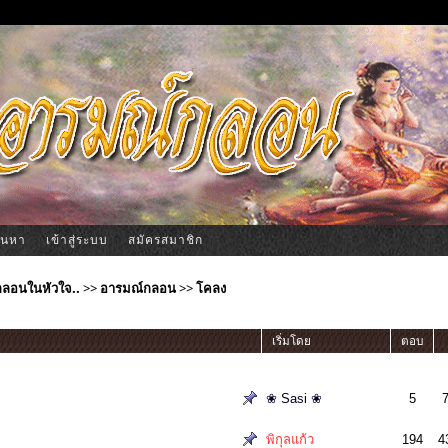
้นหา
เข้าสู่ระบบ
สมัครสมาชิก
ีกลอนในหัวใจ..
>>
อารมณ์กลอน
>>
โคลง
เริ่มโดย
ตอบ
❀ Sasi ❀
5
พิกุลแก้ว
194
4