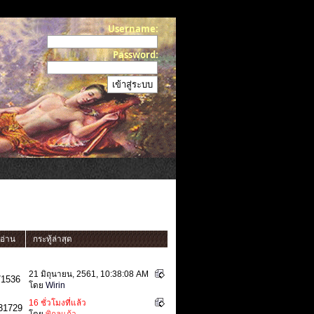
Username:
Password:
อ่าน
กระทู้ล่าสุด
21 มิถุนายน, 2561, 10:38:08 AM
71536
โดย
Wirin
16 ชั่วโมงที่แล้ว
31729
โดย
พิกุลแก้ว