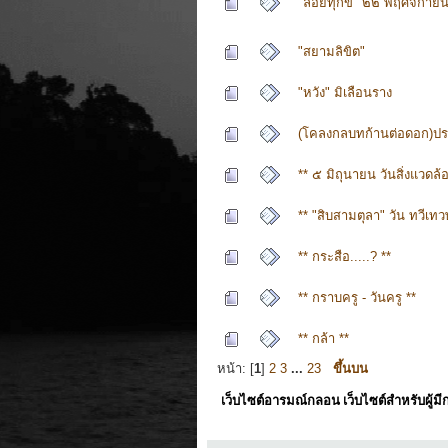
"ลอยทุกข์ "๒๒ พฤศจิกาย
"สยามลิขิต"
"หวัง" มิเลือนราง
(โคลงกลบทก้านต่อดอก)ประด
** ๕ มิถุนายน วันสิ่งแวดล
** "สิบสามตุลา" วัน ทวีเทว
** กระสือ.....? **
** กราบครู - วันครู **
** กล้า **
หน้า: [
1
]
2
3
...
23
ขึ้นบน
เว็บไซต์อารมณ์กลอน เว็บไซต์สำหรับผู้ม