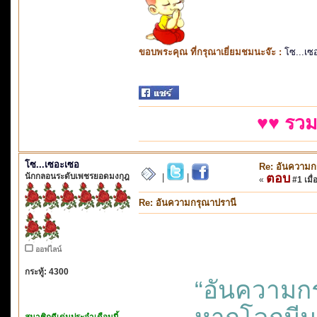
ขอบพระคุณ ที่กรุณาเยี่ยมชมนะจ๊ะ :
โซ...เซ
♥♥ รวม
โซ...เซอะเซอ
Re: อันความก
นักกลอนระดับเพชรยอดมงกุฎ
ตอบ
|
|
«
#1 เมื่
Re: อันความกรุณาปรานี
ออฟไลน์
กระทู้: 4300
“อันความกร
สมาชิกดีเด่นประจำเดือนนี้..