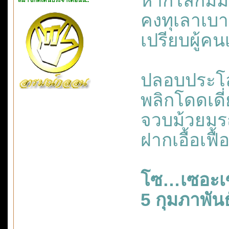
หากโลกมีม
คงทุเลาเบา
เปรียบผู้คน
ปลอบประโลม
พลิกโดดเดี
จวบม้วยมรณ์
ฝากเอื้อเฟ
โซ…เซอะเ
5 กุมภาพัน