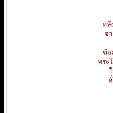
หลั
จา
ข้อ
พระโ
ใ
ด