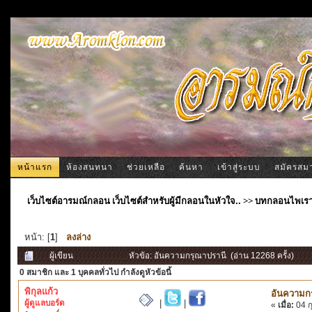
หน้าแรก
ห้องสนทนา
ช่วยเหลือ
ค้นหา
เข้าสู่ระบบ
สมัครสม
เว็บไซต์อารมณ์กลอน เว็บไซต์สำหรับผู้มีกลอนในหัวใจ..
>>
บทกลอนไพเร
หน้า: [
1
]
ลงล่าง
ผู้เขียน
หัวข้อ: อันความกรุณาปรานี (อ่าน 12268 ครั้ง)
0 สมาชิก
และ 1 บุคคลทั่วไป กำลังดูหัวข้อนี้
พิกุลแก้ว
อันความก
ผู้ดูแลบอร์ด
|
|
«
เมื่อ:
04 ก