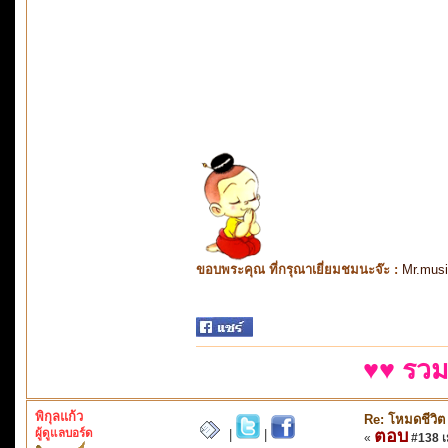
ขอบพระคุณ ที่กรุณาเยี่ยมชมนะจ๊ะ :
Mr.mus
♥♥ รวม
พิกุลแก้ว
Re: โหมดชีวิต
ผู้ดูแลบอร์ด
ตอบ
|
|
«
#138 เม