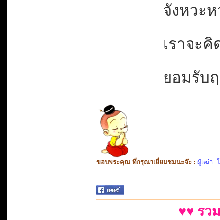
จังหวะหว
เราจะคิด
ยอมรับฤา
ขอบพระคุณ ที่กรุณาเยี่ยมชมนะจ๊ะ :
ผู้เฒ่า..
♥♥ รวม