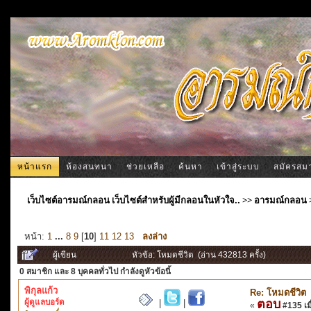
หน้าแรก
ห้องสนทนา
ช่วยเหลือ
ค้นหา
เข้าสู่ระบบ
สมัครสม
เว็บไซต์อารมณ์กลอน เว็บไซต์สำหรับผู้มีกลอนในหัวใจ..
>>
อารมณ์กลอน
หน้า:
1
...
8
9
[
10
]
11
12
13
ลงล่าง
ผู้เขียน
หัวข้อ: โหมดชีวิต (อ่าน 432813 ครั้ง)
0 สมาชิก
และ 8 บุคคลทั่วไป กำลังดูหัวข้อนี้
พิกุลแก้ว
Re: โหมดชีวิต
ผู้ดูแลบอร์ด
ตอบ
|
|
«
#135 เมื