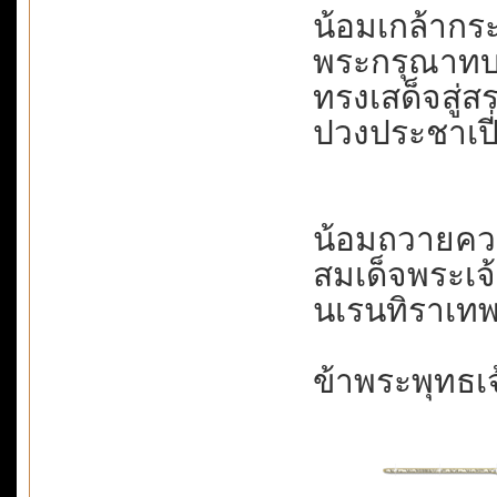
น้อมเกล้ากระห
พระกรุณาทบทวี
ทรงเสด็จสู่สร
ปวงประชาเปี่
น้อมถวายคว
สมเด็จพระเจ้
นเรนทิราเทพ
ข้าพระพุทธเ