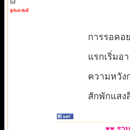
ผู้เริ่มหัวข้อนี้
การรอคอยบ่
แรกเริ่มอาจ
ความหวังก่
สักพักแสงสีร
♥♥ รวม