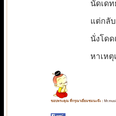
นัดเดทย
แต่กลั
นั่งโดด
หาเหตุเ
ขอบพระคุณ ที่กรุณาเยี่ยมชมนะจ๊ะ :
Mr.mus