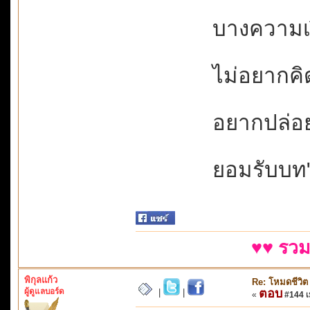
บางความเง
ไม่อยากคิดท
อยากปล่อย
ยอมรับบท"รั
♥♥ รวม
พิกุลแก้ว
Re: โหมดชีวิต
ผู้ดูแลบอร์ด
ตอบ
|
|
«
#144 เม