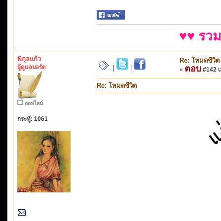
♥♥ รวม
พิกุลแก้ว
Re: โหมดชีวิต
ผู้ดูแลบอร์ด
ตอบ
|
|
«
#142 เม
Re: โหมดชีวิต
ออฟไลน์
กระทู้: 1061