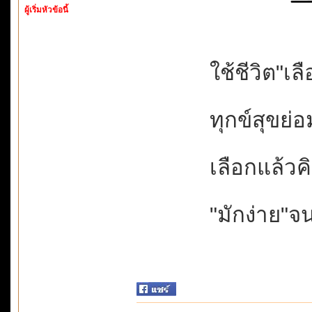
ผู้เริ่มหัวข้อนี้
ใช้ชีวิต"เลื
ทุกข์สุขย่อม
เลือกแล้วค
"มักง่าย"จน