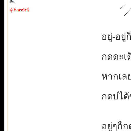
ผู้เริ่มหัวข้อนี้
อยู่-อยู่
กดดะเต็
หากเลย
กดบ่ได้ซ
อยู่ๆก็