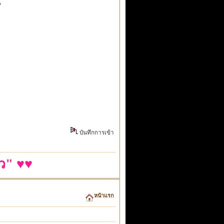
น
บันทึกการเข้า
ว" ♥♥
หน้าแรก