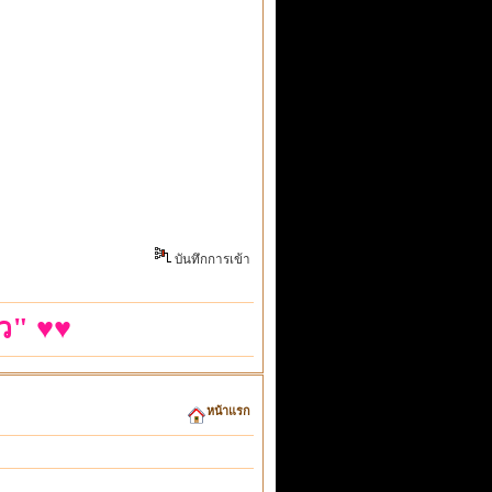
บันทึกการเข้า
ว" ♥♥
หน้าแรก