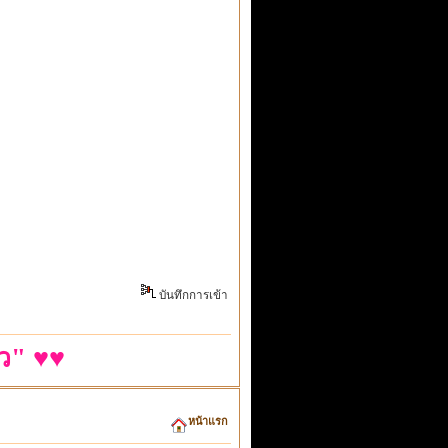
บันทึกการเข้า
ว" ♥♥
หน้าแรก