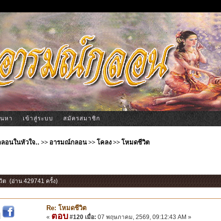
้นหา
เข้าสู่ระบบ
สมัครสมาชิก
ีกลอนในหัวใจ..
>>
อารมณ์กลอน
>>
โคลง
>>
โหมดชีวิต
วิต (อ่าน 429741 ครั้ง)
Re: โหมดชีวิต
ตอบ
|
«
#120 เมื่อ:
07 พฤษภาคม, 2569, 09:12:43 AM »