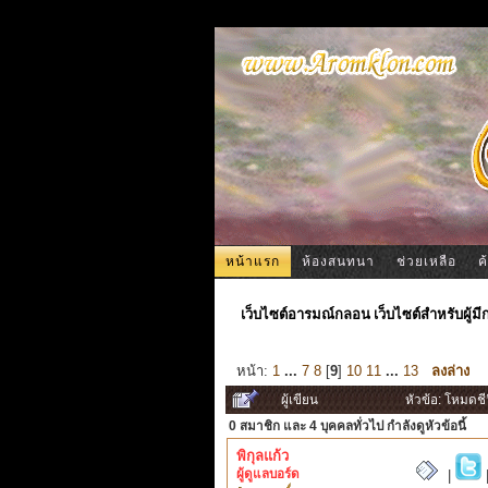
หน้าแรก
ห้องสนทนา
ช่วยเหลือ
ค
เว็บไซต์อารมณ์กลอน เว็บไซต์สำหรับผู้ม
หน้า:
1
...
7
8
[
9
]
10
11
...
13
ลงล่าง
ผู้เขียน
หัวข้อ: โหมดชี
0 สมาชิก
และ 4 บุคคลทั่วไป กำลังดูหัวข้อนี้
พิกุลแก้ว
ผู้ดูแลบอร์ด
|