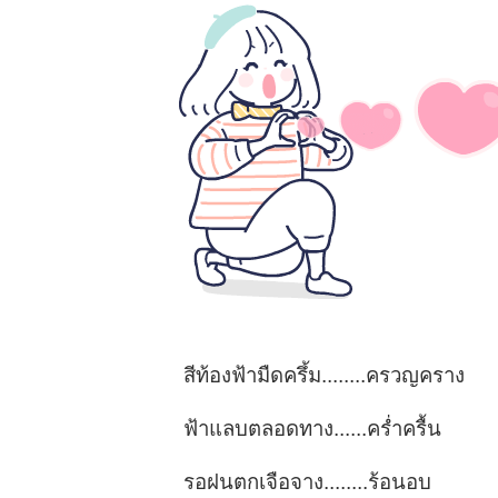
สีท้องฟ้ามืดครึ้ม........ครวญคราง
ฟ้าแลบตลอดทาง......คร่ำครื้น
รอฝนตกเจือจาง........ร้อนอบ