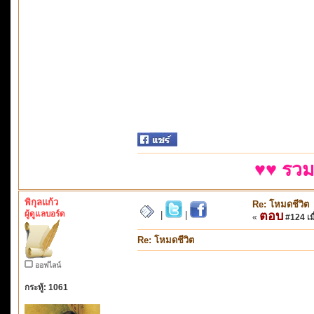
♥♥ รวม
พิกุลแก้ว
Re: โหมดชีวิต
ผู้ดูแลบอร์ด
ตอบ
|
|
«
#124 เมื
Re: โหมดชีวิต
ออฟไลน์
กระทู้: 1061