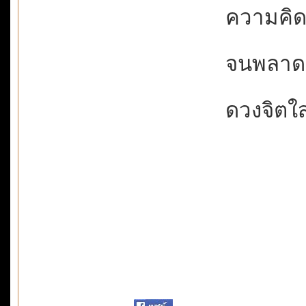
ความคิดแ
จนพลาดผ่
ดวงจิตใสด