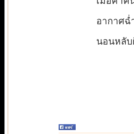
เมื่อค่ำค
อากาศฉ่ำช
นอนหลับฝั