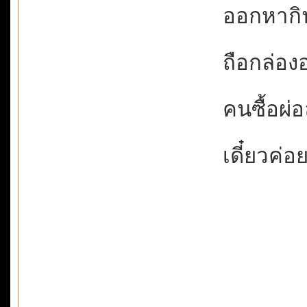
ออกหากินท
ถือกล่องอ
คนซื้อผ่อล
เดี๋ยวค่อ