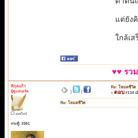
ตาตื่นแ
แต่ยังคิ
ใกล้เสร
♥♥ รวม
พิกุลแก้ว
Re: โหมดชีวิต
ผู้ดูแลบอร์ด
ตอบ
|
|
«
#134 เมื
Re: โหมดชีวิต
ออฟไลน์
กระทู้: 1061