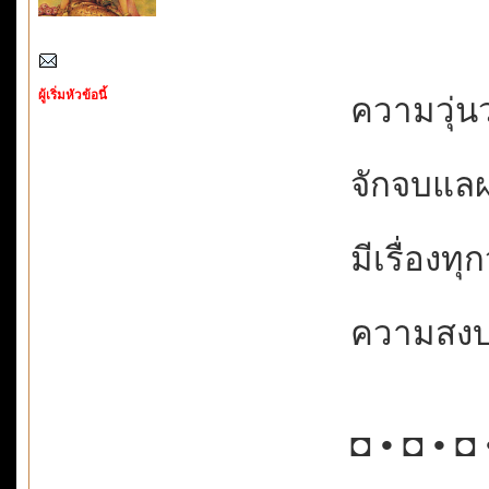
ผู้เริ่มหัวข้อนี้
ความวุ่นวา
จักจบแลผ
มีเรื่องทุก
ความสงบจึ
◘ • ◘ • ◘ 