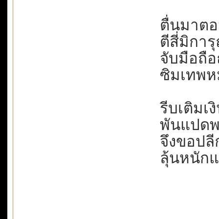
ตื่นมาตอน
ตีสี่มิการ
จับมือถือ
ซิมเทพหม
รีบเติมเง
พันแปดพร
จึงขอปลีก
ลุ้นหนักแต