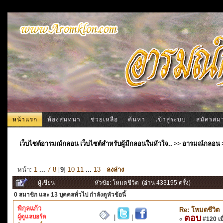
หน้าแรก
ห้องสนทนา
ช่วยเหลือ
ค้นหา
เข้าสู่ระบบ
สมัครสม
เว็บไซต์อารมณ์กลอน เว็บไซต์สำหรับผู้มีกลอนในหัวใจ..
>>
อารมณ์กลอน
หน้า:
1
...
7
8
[
9
]
10
11
...
13
ลงล่าง
ผู้เขียน
หัวข้อ: โหมดชีวิต (อ่าน 433195 ครั้ง)
0 สมาชิก
และ 13 บุคคลทั่วไป กำลังดูหัวข้อนี้
พิกุลแก้ว
Re: โหมดชีวิต
ผู้ดูแลบอร์ด
ตอบ
|
|
«
#120 เมื