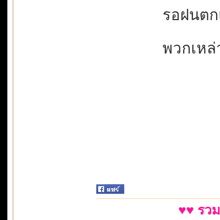
รอฝนตกเจ
พวกเหล่าต
♥♥ รวม