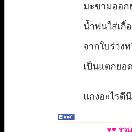
มะขามออกยอด
น้ำพ่นใส่เกื้อ
จากใบร่วงทวี
เป็นแตกยอดโ
แกงอะไรดีน
♥♥ รวม