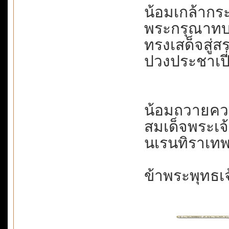
น้อมเกล้ากระห
พระกรุณาทบทวี
ทรงเสด็จสู่สร
ปวงประชาเปี่
น้อมถวายคว
สมเด็จพระเจ้
นเรนทิราเทพ
ข้าพระพุทธเ