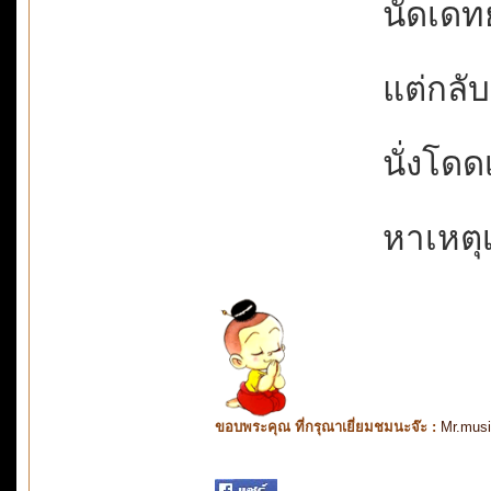
นัดเดทย
แต่กลั
นั่งโดด
หาเหตุเ
ขอบพระคุณ ที่กรุณาเยี่ยมชมนะจ๊ะ :
Mr.mus