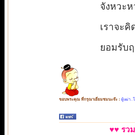
จังหวะหว
เราจะคิด
ยอมรับฤา
ขอบพระคุณ ที่กรุณาเยี่ยมชมนะจ๊ะ :
ผู้เฒ่า..
♥♥ รวม