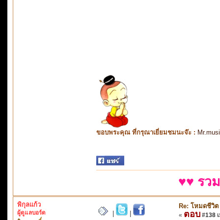
ขอบพระคุณ ที่กรุณาเยี่ยมชมนะจ๊ะ :
Mr.mus
♥♥ รวม
พิกุลแก้ว
Re: โหมดชีวิต
ผู้ดูแลบอร์ด
ตอบ
|
|
«
#138 เม