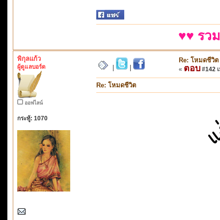
♥♥ รวม
พิกุลแก้ว
Re: โหมดชีวิต
ผู้ดูแลบอร์ด
ตอบ
|
|
«
#142 เม
Re: โหมดชีวิต
ออฟไลน์
กระทู้: 1070