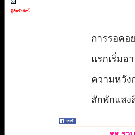
ผู้เริ่มหัวข้อนี้
การรอคอยบ่
แรกเริ่มอาจ
ความหวังก่
สักพักแสงสีร
♥♥ รวม