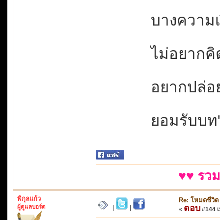
บางความเง
ไม่อยากคิดท
อยากปล่อย
ยอมรับบท"รั
♥♥ รวม
พิกุลแก้ว
Re: โหมดชีวิต
ผู้ดูแลบอร์ด
ตอบ
|
|
«
#144 เม