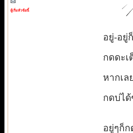
ผู้เริ่มหัวข้อนี้
อยู่-อยู่
กดดะเต็
หากเลย
กดบ่ได้ซ
อยู่ๆก็