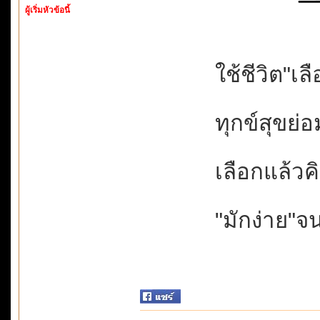
ผู้เริ่มหัวข้อนี้
ใช้ชีวิต"เลื
ทุกข์สุขย่อม
เลือกแล้วค
"มักง่าย"จน