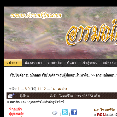
หน้าแรก
ห้องสนทนา
ช่วยเหลือ
ค้นหา
เข้าสู่ระบบ
สมัครสม
เว็บไซต์อารมณ์กลอน เว็บไซต์สำหรับผู้มีกลอนในหัวใจ..
>>
อารมณ์กลอน
หน้า:
1
...
8
9
[
10
]
11
12
...
14
ลงล่าง
ผู้เขียน
หัวข้อ: โหมดชีวิต (อ่าน 435273 ครั้ง)
0 สมาชิก
และ 5 บุคคลทั่วไป กำลังดูหัวข้อนี้
พิกุลแก้ว
Re: โหมดชีวิต
ผู้ดูแลบอร์ด
ตอบ
|
|
«
#135 เมื