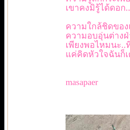
เขาคงมิรู้ได้ดอก.
ความใกล้ชิดของ
ความอบอุ่นต่างฝ่
เพียงพอไหมนะ..ที่
แค่คิดหัวใจฉันก็เ
masapaer