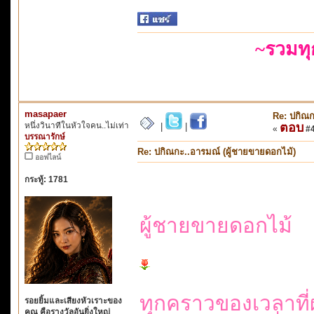
~รวมท
masapaer
Re: ปกิณก
หนึ่งวินาทีในหัวใจคน..ไม่เท่า
ตอบ
|
|
«
#48
บรรณารักษ์
Re: ปกิณกะ..อารมณ์ (ผู้ชายขายดอกไม้)
ออฟไลน์
กระทู้: 1781
ผู้ชายขายดอกไม้
ทุกคราวของเวลาที่
รอยยิ้มและเสียงหัวเราะของ
คุณ คือรางวัลอันยิ่งใหญ่