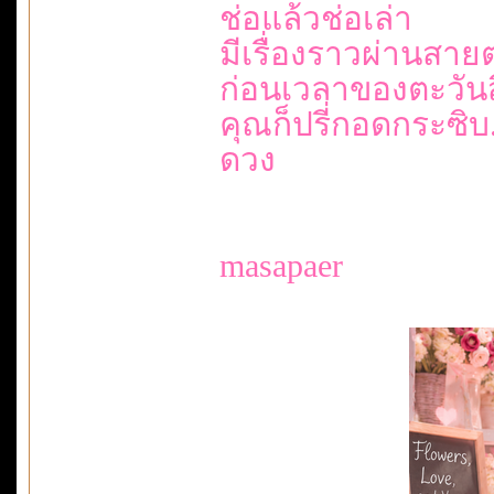
ช่อแล้วช่อเล่า
มีเรื่องราวผ่านสายต
ก่อนเวลาของตะวันสิ้
คุณก็ปรี่กอดกระซิบ.
ดวง
masapaer