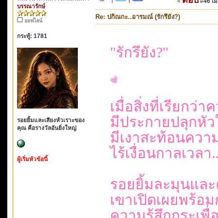
«
#46 เมื่
บรรณารักษ์
Re: ปกิณกะ..อารมณ์ (รักรึยัง?)
ออฟไลน์
กระทู้: 1781
"รักรึยัง?"
เมื่อสิ่งที่เรียกว่
มีประกายปลุกหัวใ
รอยยิ้มและเสียงหัวเราะของ
คุณ คือรางวัลอันยิ่งใหญ่
มีเงาสะท้อนคว
ไร้เงื่อนกาลเวลา
ผู้เริ่มหัวข้อนี้
รอยยิ้มละมุนและ
เขาเปิดเผยพร้อมก
ความรู้สึกกระเพ