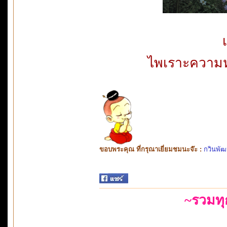
ไพเราะความ
ขอบพระคุณ ที่กรุณาเยี่ยมชมนะจ๊ะ :
กวินพัฒ
~รวมท