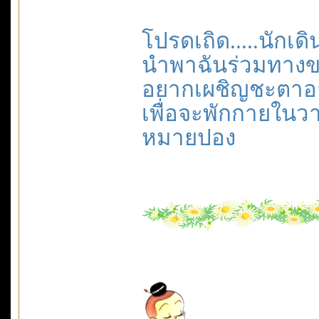
โปรดเถิด.....นักเ
นำพาฉันร่วมทาง
อยากเผชิญชะตาอย
เพื่อจะพักกายในวา
หมายปอง