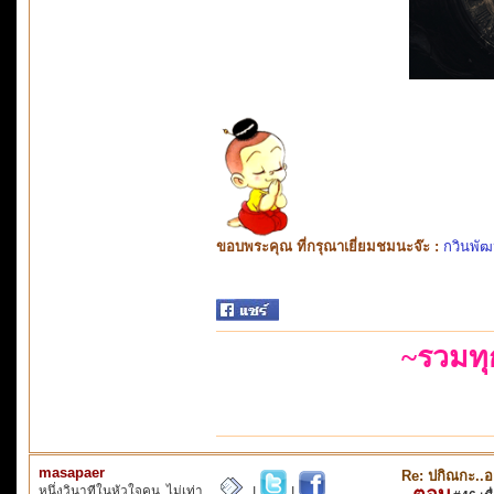
ขอบพระคุณ ที่กรุณาเยี่ยมชมนะจ๊ะ :
กวินพัฒ
~รวมท
masapaer
Re: ปกิณกะ..อา
หนึ่งวินาทีในหัวใจคน..ไม่เท่า
ตอบ
|
|