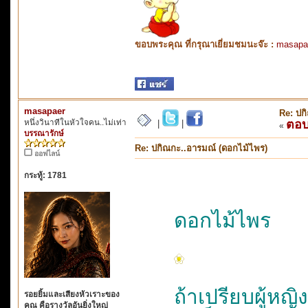
ขอบพระคุณ ที่กรุณาเยี่ยมชมนะจ๊ะ :
masapa
masapaer
Re: ปก
หนึ่งวินาทีในหัวใจคน..ไม่เท่า
ตอ
|
|
«
บรรณารักษ์
Re: ปกิณกะ..อารมณ์ (ดอกไม้ไพร)
ออฟไลน์
กระทู้: 1781
ดอกไม้ไพร
ถ้าเปรียบผู้หญิ
รอยยิ้มและเสียงหัวเราะของ
คุณ คือรางวัลอันยิ่งใหญ่