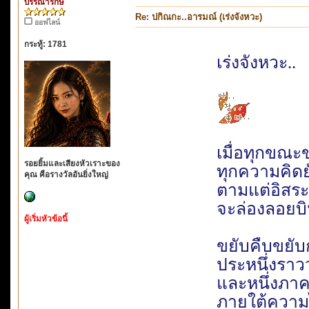
บรรณารักษ์
Re: ปกิณกะ..อารมณ์ (เร่งจังหวะ)
ออฟไลน์
กระทู้: 1781
เร่งจังหวะ..
เมื่อทุกขณะ
รอยยิ้มและเสียงหัวเราะของ
ทุกความคิด
คุณ คือรางวัลอันยิ่งใหญ่
ตามแต่อิสร
จะล่องลอยบิน
ผู้เริ่มหัวข้อนี้
ขยับคืบขยับ
ประหนึ่งราว
และหนึ่งภา
ภายใต้ความ