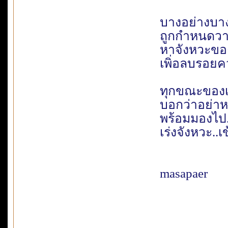
บางอย่างบางส
ถูกกำหนดวาง
หาจังหวะของ
เพิ่อลบรอย
ทุกขณะของเ
บอกว่าอย่าห
พร้อมมองไป
เร่งจังหวะ..เ
masapaer