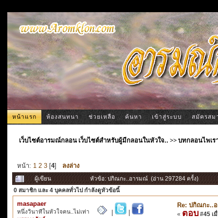
หน้าแรก
ห้องสนทนา
ช่วยเหลือ
ค้นหา
เข้าสู่ระบบ
สมัครสม
เว็บไซต์อารมณ์กลอน เว็บไซต์สำหรับผู้มีกลอนในหัวใจ..
>>
บทกลอนไพเร
หน้า:
1
2
3
[
4
]
ลงล่าง
ผู้เขียน
หัวข้อ: ปกิณกะ..อารมณ์ (อ่าน 297284 ครั้ง)
0 สมาชิก
และ 4 บุคคลทั่วไป กำลังดูหัวข้อนี้
masapaer
Re: ปกิณกะ..อา
หนึ่งวินาทีในหัวใจคน..ไม่เท่า
ตอบ
|
|
«
#45 เมื่