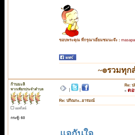
ขอบพระคุณ ที่กรุณาเยี่ยมชมนะจ๊ะ :
masapa
~๏รวมทุก
ก้านมะลิ
Re: ป
พากเพียรประจำตำบล
ตอ
|
|
«
Re: ปกิณกะ..อารมณ์
ออฟไลน์
กระทู้: 60
แจกันใจ