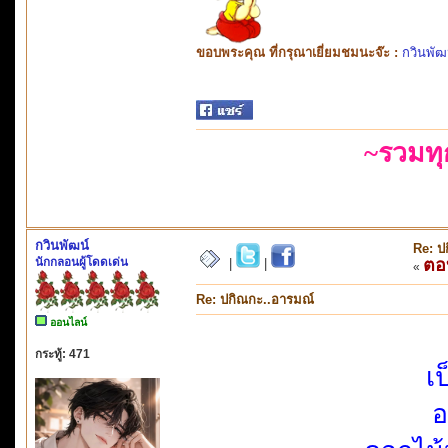
ขอบพระคุณ ที่กรุณาเยี่ยมชมนะจ๊ะ :
กวินพัฒ
~รวมท
กวินพัฒน์
Re: ป
นักกลอนผู้โดดเด่น
ตอ
|
|
«
Re: ปกิณกะ..อารมณ์
ออนไลน์
กระทู้: 471
เป
อ