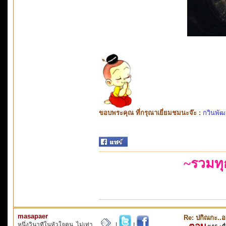
ขอบพระคุณ ที่กรุณาเยี่ยมชมนะจ๊ะ :
กวินพัฒ
~รวมท
masapaer
Re: ปกิณกะ..อา
หนึ่งวินาทีในหัวใจคน..ไม่เท่า
ตอบ
|
|