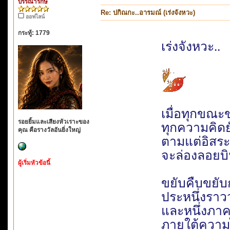
บรรณารักษ์
Re: ปกิณกะ..อารมณ์ (เร่งจังหวะ)
ออฟไลน์
กระทู้: 1779
เร่งจังหวะ..
เมื่อทุกขณะ
รอยยิ้มและเสียงหัวเราะของ
ทุกความคิด
คุณ คือรางวัลอันยิ่งใหญ่
ตามแต่อิสร
จะล่องลอยบิน
ผู้เริ่มหัวข้อนี้
ขยับคืบขยับ
ประหนึ่งราว
และหนึ่งภา
ภายใต้ความ