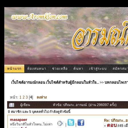
หน้าแรก
ห้องสนทนา
ช่วยเหลือ
ค้นหา
เข้าสู่ระบบ
สมัครสม
เว็บไซต์อารมณ์กลอน เว็บไซต์สำหรับผู้มีกลอนในหัวใจ..
>>
บทกลอนไพเร
หน้า:
1
2
3
[
4
]
ลงล่าง
ผู้เขียน
หัวข้อ: ปกิณกะ..อารมณ์ (อ่าน 296097 ครั้ง)
0 สมาชิก
และ 5 บุคคลทั่วไป กำลังดูหัวข้อนี้
masapaer
Re: ปกิณกะ..อา
หนึ่งวินาทีในหัวใจคน..ไม่เท่า
ตอบ
|
|
«
#45 เมื่