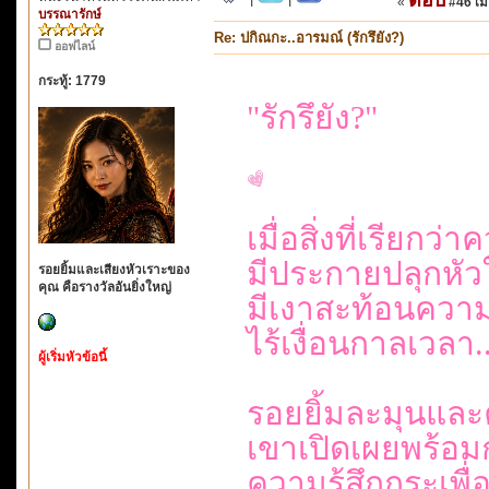
«
#46 เมื่
บรรณารักษ์
Re: ปกิณกะ..อารมณ์ (รักรึยัง?)
ออฟไลน์
กระทู้: 1779
"รักรึยัง?"
เมื่อสิ่งที่เรียกว่
มีประกายปลุกหัวใ
รอยยิ้มและเสียงหัวเราะของ
คุณ คือรางวัลอันยิ่งใหญ่
มีเงาสะท้อนคว
ไร้เงื่อนกาลเวลา
ผู้เริ่มหัวข้อนี้
รอยยิ้มละมุนและ
เขาเปิดเผยพร้อมก
ความรู้สึกกระเพ