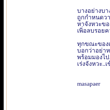
บางอย่างบางส
ถูกกำหนดวาง
หาจังหวะของ
เพิ่อลบรอย
ทุกขณะของเ
บอกว่าอย่าห
พร้อมมองไป
เร่งจังหวะ..เ
masapaer