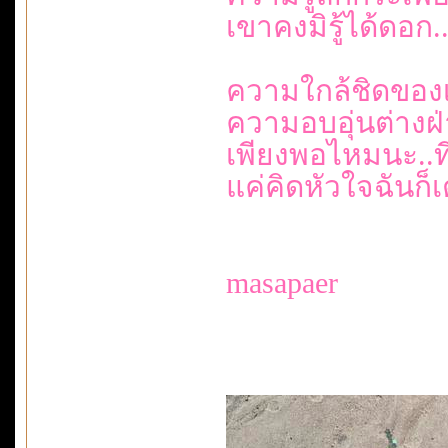
เขาคงมิรู้ได้ดอก.
ความใกล้ชิดของ
ความอบอุ่นต่างฝ่
เพียงพอไหมนะ..ที่
แค่คิดหัวใจฉันก็เ
masapaer